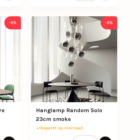
-5%
-5%
re
Hanglamp Random Solo
23cm smoke
Beperkt op voorraad
Kelly Sphere 18cm zwart aantal
Hanglamp Random Solo 23cm