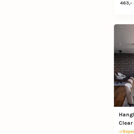
Oorspr
Huidige
463,-
Hang
Clear
Beper