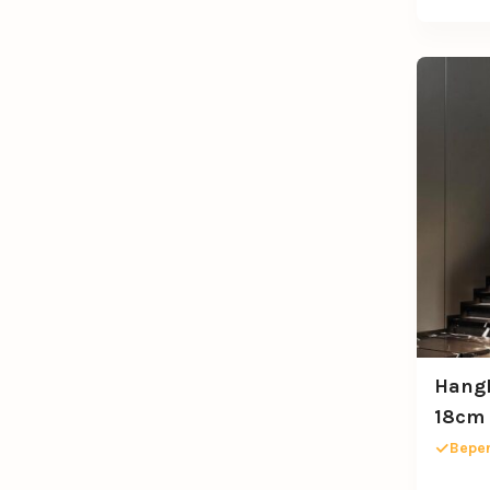
Hangl
18cm
Beper