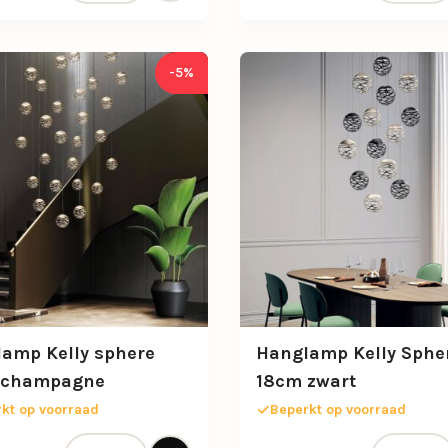
-5%
amp Kelly sphere
Hanglamp Kelly Sphe
 champagne
18cm zwart
kt op voorraad
Beperkt op voorraad
Hanglamp Kelly sphere 18cm champagne aantal
Hanglamp 