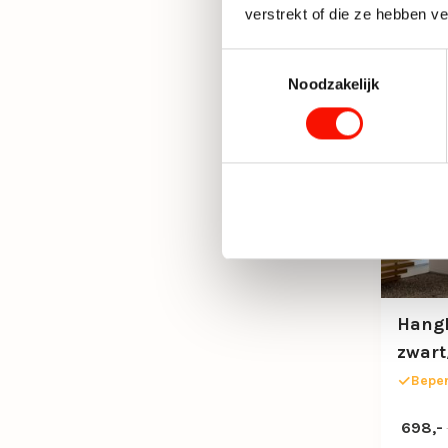
verstrekt of die ze hebben v
Toestemmingsselectie
Noodzakelijk
Hangl
zwar
Beper
Oorspro
Huidige
698,-