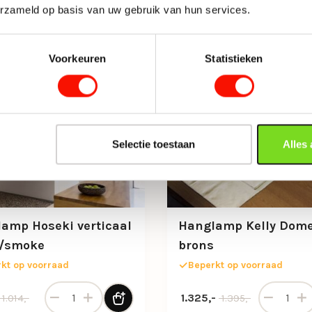
erzameld op basis van uw gebruik van hun services.
-31%
Voorkeuren
Statistieken
Selectie toestaan
Alles
amp Hoseki verticaal
Hanglamp Kelly Dom
t/smoke
brons
kt op voorraad
Beperkt op voorraad
Hanglamp Hoseki verticaal zwart/smoke aantal
Hanglamp 
nkelijke prijs was: 1.014,-.
 prijs is: 698,-.
Oorspronkelijke prijs was:
Huidige prijs is: 1.325,-.
1.325,-
1.014,-
1.395,-