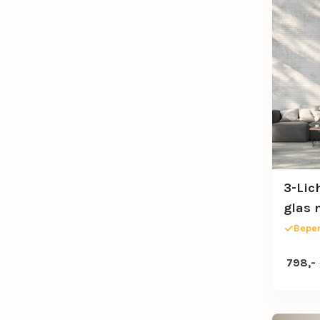
3-Lic
glas 
Beper
Oorspro
Huidige
798,-