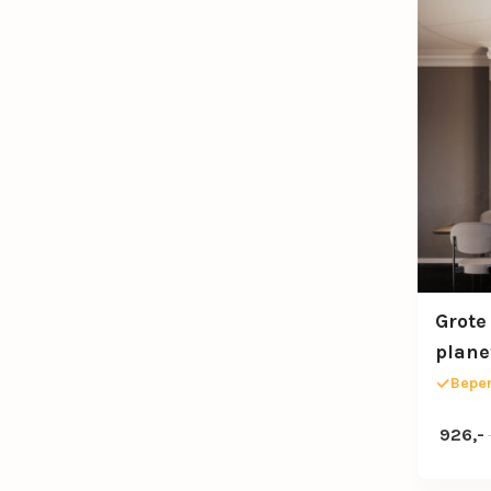
Grote
plane
80cm
Beper
Oorspro
Huidige
926,-