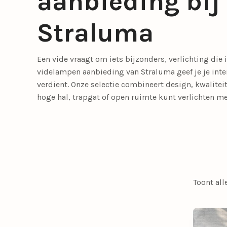
aanbieding bij
Meer lichtbronnen
Straluma
LED lichtbronnen
Smart lichtbronn
Een vide vraagt om iets bijzonders, verlichting die
Slaapkamerlampen
Eetkamerstoelen
Tafellampen
Tienerkamerlampen
Opbouwspots
Fauteuils
videlampen aanbieding van Straluma geef je je inte
verdient. Onze selectie combineert design, kwalitei
hoge hal, trapgat of open ruimte kunt verlichten met
Meer verlichting
Bedlampjes
Driepoot lampen
Woonaccessoires
Booglampen
Klemlampen
Bureaulampen
Lampenkappen
Toont all
Calex Lampen
Lampenvoeten
Draadlampen
Leeslampen