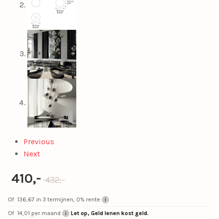
Previous
Next
Oorspronkelijke prijs was: 432,-
Huidige prijs is: 410,-.
410,-
432,-
Of
136,67
in 3 termijnen, 0% rente
Of
14,01
per maand
Let op, Geld lenen kost geld.