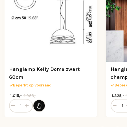
Hanglamp Kelly Dome zwart
Hangl
60cm
champ
Beperkt op voorraad
Beperk
Oorspronkelijke prijs was: 1.068,-.
Huidige prijs is: 1.015,-.
Oorspron
Huidige p
1.068,-
1.015,-
1.325,-
Hanglamp Kelly Dome zwart 60cm aantal
Hangla