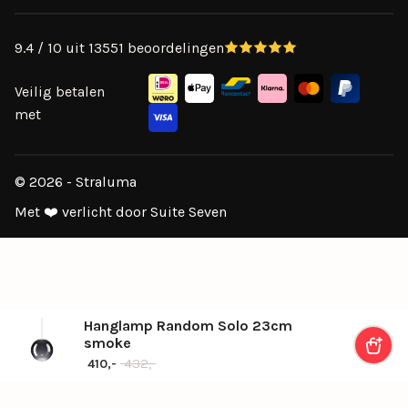
9.4 / 10 uit 13551 beoordelingen
Veilig betalen
met
© 2026 - Straluma
Met ❤️ verlicht door Suite Seven
Hanglamp Random Solo 23cm
smoke
Oorspronkelijke prijs was: 432,-.
Huidige prijs is: 410,-.
432,-
410,-