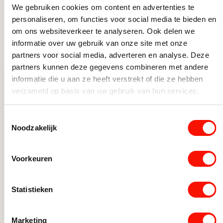
Doorsnede Ø (cm)
23
We gebruiken cookies om content en advertenties te
Hanglampen slaapkamer
Meer uit deze serie
personaliseren, om functies voor social media te bieden en
Fitting
Geïntegreerd
Hanglampen voor kantoor
om ons websiteverkeer te analyseren. Ook delen we
Luxe Hanglampen
informatie over uw gebruik van onze site met onze
Inclusief dimmer
Nee, zonder dimmer
partners voor social media, adverteren en analyse. Deze
Moderne hanglampen
-5%
Hoogte (cm)
500
partners kunnen deze gegevens combineren met andere
Ronde Hanglampen
informatie die u aan ze heeft verstrekt of die ze hebben
Smoke Glas Hanglampen
Aanbieding
Ja
verzameld op basis van uw gebruik van hun services.
Verstelbare Hanglampen
Goedgekeurd
IP40
Kantoorlampen
Toestemmingsselectie
Noodzakelijk
Keukenlampen
Pendel lampen
Voorkeuren
Slaapkamerlampen
Videlampen
Statistieken
Videlampen in de aanbieding bij Straluma
Videlampen
Videverlichting
Marketing