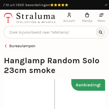
9.4 / 10 uit 13551 beoordelingen
Account
Mandje
Menu
Producten zoeken
Bureaulampen
Hanglamp Random Solo
23cm smoke
Aanbieding!