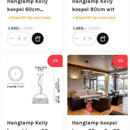
Hanglamp Kelly
Hanglamp Kelly
koepel 60cm
koepel 80cm wit
champagne
Beperkt op voorraad
Beperkt op voorraad
Oorspronkelijke prijs was: 1.105,-.
Huidige prijs is: 1.050,-.
Oorspronkelijke prijs was: 1.
Huidige prijs is: 1.266,-.
1.105,-
1.333,-
1.050,-
1.266,-
Hanglamp Kelly koepel 60cm champagne aantal
Hanglamp Kelly koepel 80c
-5%
-5%
Hanglamp Kelly
Hanglamp koepel