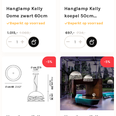
Hanglamp Kelly
Hanglamp Kelly
Dome zwart 60cm
koepel 50cm
champagne
Beperkt op voorraad
Beperkt op voorraad
Oorspronkelijke prijs was: 1.068,-.
Huidige prijs is: 1.015,-.
Oorspronkelijke prijs was: 73
Huidige prijs is: 697,-.
1.068,-
734,-
1.015,-
697,-
Hanglamp Kelly Dome zwart 60cm aantal
Hanglamp Kelly koepel 50
-5%
-5%