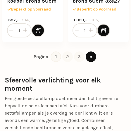
koepel brons 50cm
brons 60cm 3xe27
Beperkt op voorraad
Beperkt op voorraad
Oorspronkelijke prijs was: 734,-.
Huidige prijs is: 697,-.
Oorspronkelijke prijs was: 1.1
Huidige prijs is: 1.050,-.
734,-
1.105,-
697,-
1.050,-
Hanglamp Kelly koepel brons 50cm aantal
Hanglamp koepel brons 60
1
2
3
»
Pagina
Sfeervolle verlichting voor elk
moment
Een goede eettafellamp doet meer dan licht geven: ze
bepaalt de hele sfeer aan tafel. Kies voor dimbare
eettafellampen als je overdag helder licht wilt en ’s
avonds een warme, gezellige gloed. Combineer
verschillende lichtbronnen voor een gelaagd effect,