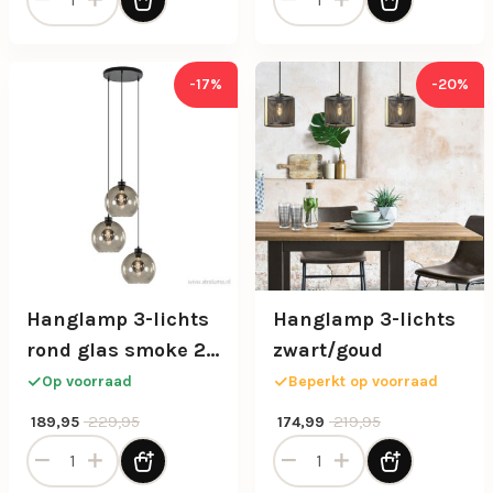
-17%
-20%
Hanglamp 3-lichts
Hanglamp 3-lichts
rond glas smoke 25
zwart/goud
cm
Op voorraad
Beperkt op voorraad
Oorspronkelijke prijs was: 229,95.
Huidige prijs is: 189,95.
Oorspronkelijke prijs was: 21
Huidige prijs is: 174,99.
229,95
219,95
189,95
174,99
Hanglamp 3-lichts rond glas smoke 25 cm aantal
Hanglamp 3-lichts zwart/g