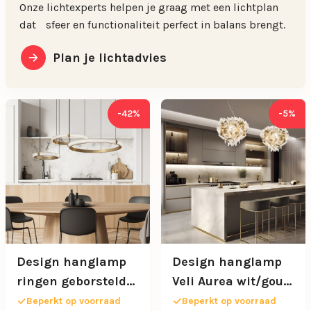
Onze lichtexperts helpen je graag met een lichtplan
dat sfeer en functionaliteit perfect in balans brengt.
Plan je lichtadvies
-42%
-5%
Design hanglamp
Design hanglamp
ringen geborsteld
Veli Aurea wit/goud
goud met kristal
60 cm
Beperkt op voorraad
Beperkt op voorraad