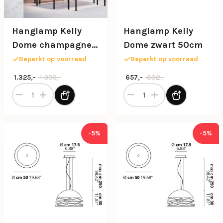
Hanglamp Kelly
Hanglamp Kelly
Dome champagne
Dome zwart 50cm
80cm
Beperkt op voorraad
Beperkt op voorraad
Oorspronkelijke prijs was: 1.395,-.
Huidige prijs is: 1.325,-.
Oorspronkelijke prijs was: 69
Huidige prijs is: 657,-.
1.395,-
692,-
1.325,-
657,-
Hanglamp Kelly Dome champagne 80cm aantal
Hanglamp Kelly Dome zwar
-5%
-5%