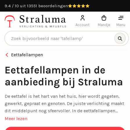
9.4 / 10 uit 13551 beoordelingen
Account
Mandje
Menu
Producten zoeken
Eettafellampen
Eettafellampen in de
aanbieding bij Straluma
De eettafel is het hart van het huis, hier wordt gegeten,
gewerkt, gepraat en genoten. De juiste verlichting maakt
dit middelpunt nog sfeervoller. In de eettafellampen
aanbiedingen van Straluma vind je stijlvolle lampen die
Meer lezen
sfeer, functionaliteit en design combineren. Of je nu