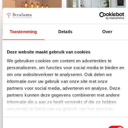
Toestemming
Details
Over
Hanglamp 5L balk
Hanglamp 6L met
+ smoke glas
bloempotten –
Deze website maakt gebruik van cookies
160cm
Zwart
Op voorraad
Op voorraad
We gebruiken cookies om content en advertenties te
personaliseren, om functies voor social media te bieden en
Oorspronkelijke prijs was: 364,95.
Huidige prijs is: 324,95.
Oorspronkelijke prijs was: 54
Huidige prijs is: 449,99.
364,95
549,-
324,95
449,99
om ons websiteverkeer te analyseren. Ook delen we
Hanglamp 5L balk + smoke glas 160cm aantal
Hanglamp 6L met bloempott
informatie over uw gebruik van onze site met onze
partners voor social media, adverteren en analyse. Deze
partners kunnen deze gegevens combineren met andere
-12%
-30%
informatie die u aan ze heeft verstrekt of die ze hebben
verzameld op basis van uw gebruik van hun services.
Toestemmingsselectie