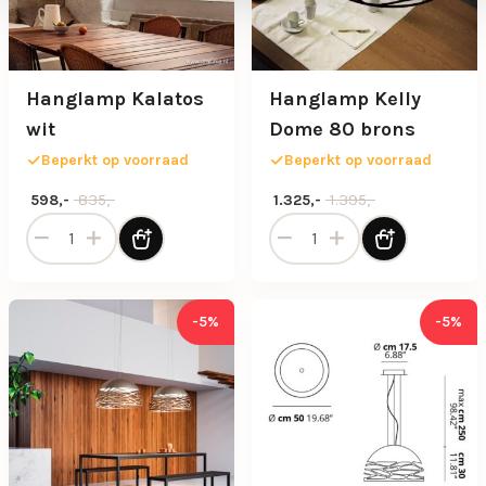
Hanglamp Kalatos
Hanglamp Kelly
wit
Dome 80 brons
Beperkt op voorraad
Beperkt op voorraad
Oorspronkelijke prijs was: 835,-.
Huidige prijs is: 598,-.
Oorspronkelijke prijs was: 1.3
Huidige prijs is: 1.325,-.
835,-
1.395,-
598,-
1.325,-
Hanglamp Kalatos wit aantal
Hanglamp Kelly Dome 80 br
-5%
-5%