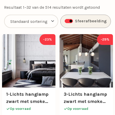
met onze exclusieve aanbiedingen.
Resultaat 1–32 van de 514 resultaten wordt getoond
Sfeerafbeelding
-23%
-29%
1-Lichts hanglamp
3-Lichts hanglamp
zwart met smoke
zwart met smoke
glazen cilinder
glazen kappen
Op voorraad
Op voorraad