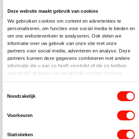
Deze website maakt gebruik van cookies
We gebruiken cookies om content en advertenties te
personaliseren, om functies voor social media te bieden en
Chique 4-lichts
Chique 8-lichts
om ons websiteverkeer te analyseren. Ook delen we
plafondlamp zwart
hanglamp zwart
informatie over uw gebruik van onze site met onze
met smoke glas
met goud
Op voorraad
Beperkt op voorraad
partners voor social media, adverteren en analyse. Deze
partners kunnen deze gegevens combineren met andere
vierkant
Oorspronkelijke prijs was: 99,99.
Huidige prijs is: 79,99.
Oorspronkelijke prijs was: 4
Huidige prijs is: 299,95.
99,99
439,95
79,99
299,95
informatie die u aan ze heeft verstrekt of die ze hebben
Chique 4-lichts plafondlamp zwart met smoke glas vierka
Chique 8-lichts hanglamp 
verzameld op basis van uw gebruik van hun services.
Toestemmingsselectie
Noodzakelijk
-22%
-38%
Voorkeuren
Statistieken