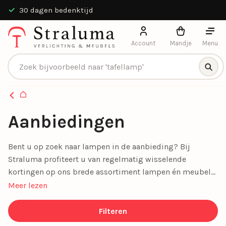
Sinds 1940
Account
Mandje
Menu
Producten zoeken
Homepagina
Aanbiedingen
Bent u op zoek naar lampen in de aanbieding? Bij
Straluma profiteert u van regelmatig wisselende
kortingen op ons brede assortiment lampen én meubels.
Van sfeervolle plafondlampen en spots tot stijlvolle
Meer lezen
woonaccessoires en comfortabele banken, onze
aanbiedingen maken stijlvol wonen betaalbaar. Mis geen
Filteren
enkele deal en geef uw interieur een prachtige upgrade