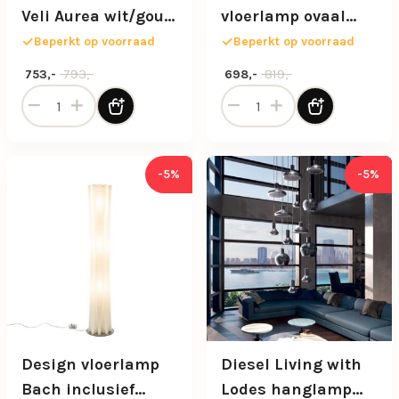
Veli Aurea wit/goud
vloerlamp ovaal
60 cm
mat zwart dimbaar
Beperkt op voorraad
Beperkt op voorraad
Oorspronkelijke prijs was: 793,-.
Huidige prijs is: 753,-.
Oorspronkelijke prijs was: 81
Huidige prijs is: 698,-.
793,-
819,-
753,-
698,-
Design hanglamp Veli Aurea wit/goud 60 cm aantal
Design LED vloerlamp ovaal
-5%
-5%
Design vloerlamp
Diesel Living with
Bach inclusief
Lodes hanglamp