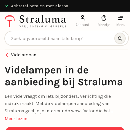
30 dagen bedenktijd
Account
Mandje
Menu
Producten zoeken
Videlampen
Videlampen in de
aanbieding bij Straluma
Een vide vraagt om iets bijzonders, verlichting die
indruk maakt. Met de videlampen aanbieding van
Straluma geef je je interieur de wow-factor die het
verdient. Onze selectie combineert design, kwaliteit en
Meer lezen
voordeel, zodat je jouw hoge hal, trapgat of open ruimte