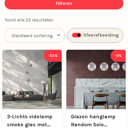
kunt verlichten met stijl.
Filteren
Toont alle 22 resultaten
Sfeerafbeelding
-33%
-5%
3-Lichts videlamp
Glazen hanglamp
smoke glas met
Random Solo