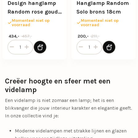
Design hanglamp
Hanglamp Random
Random rose goud
Solo brons 18cm
glas inclusief LED
Momenteel niet op
Momenteel niet op
voorraad
voorraad
Oorspronkelijke prijs was: 457,-.
Huidige prijs is: 434,-.
Oorspronkelijke prijs was: 211
Huidige prijs is: 200,-.
457,-
211,-
434,-
200,-
Design hanglamp Random rose goud glas inclusief LED aa
Hanglamp Random Solo bro
Creëer hoogte en sfeer met een
videlamp
Een videlamp is niet zomaar een lamp; het is een
blikvanger die jouw interieur karakter en elegantie geeft.
In onze collectie vind je:
Moderne videlampen met strakke lijnen en glazen