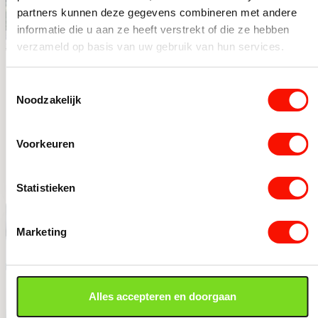
partners kunnen deze gegevens combineren met andere
informatie die u aan ze heeft verstrekt of die ze hebben
verzameld op basis van uw gebruik van hun services.
Hanglamp Spider
Hanglamp Spider
Toestemmingsselectie
champagne 12cm
wit
Noodzakelijk
Beperkt op voorraad
Beperkt op voorraad
Oorspronkelijke prijs was: 327,-.
Huidige prijs is: 311,-.
Oorspronkelijke prijs was: 29
Huidige prijs is: 281,-.
327,-
296,-
311,-
281,-
Voorkeuren
Hanglamp Spider champagne 12cm aantal
Hanglamp Spider wit aanta
Statistieken
-5%
-17%
Marketing
Alles accepteren en doorgaan