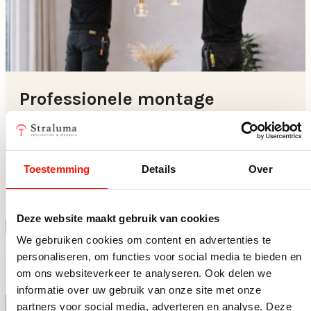
Professionele montage
We nemen de installatie volledig uit handen en
zorgen voor een perfect eindresultaat.
Toestemming
Details
Over
Ontdek montageservice
Deze website maakt gebruik van cookies
-5%
-5%
We gebruiken cookies om content en advertenties te
personaliseren, om functies voor social media te bieden en
om ons websiteverkeer te analyseren. Ook delen we
informatie over uw gebruik van onze site met onze
partners voor social media, adverteren en analyse. Deze