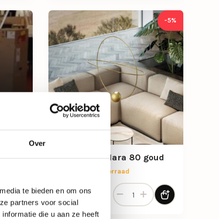
-5%
Over
Hanglamp Elara 80 goud
Beperkt op voorraad
Hanglamp Elara 80 goud aant
 media te bieden en om ons
Oorspronkelijke prijs was: 1.172,-.
Huidige prijs is: 1.113,-.
1.113,-
1.172,-
ze partners voor social
nformatie die u aan ze heeft