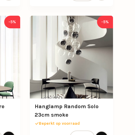
-5%
-5%
re
Hanglamp Random Solo
23cm smoke
Beperkt op voorraad
Kelly Sphere 18cm zwart aantal
Hanglamp Random Solo 23cm