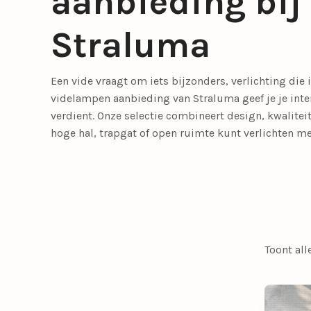
aanbieding bij
Meer lichtbronnen
Straluma
LED lichtbronnen
Smart lichtbronn
Een vide vraagt om iets bijzonders, verlichting die
Slaapkamerlampen
Eetkamerstoelen
Tafellampen
Tienerkamerlampen
Opbouwspots
Fauteuils
videlampen aanbieding van Straluma geef je je inte
verdient. Onze selectie combineert design, kwalitei
hoge hal, trapgat of open ruimte kunt verlichten met
Meer verlichting
Bedlampjes
Driepoot lampen
Woonaccessoires
Booglampen
Klemlampen
Bureaulampen
Lampenkappen
Toont all
Calex Lampen
Lampenvoeten
Draadlampen
Leeslampen