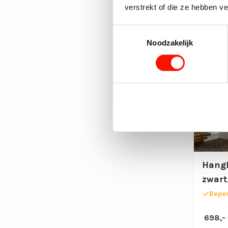
verstrekt of die ze hebben v
Toestemmingsselectie
Noodzakelijk
Hangl
zwar
Beper
Oorspro
Huidige
698,-