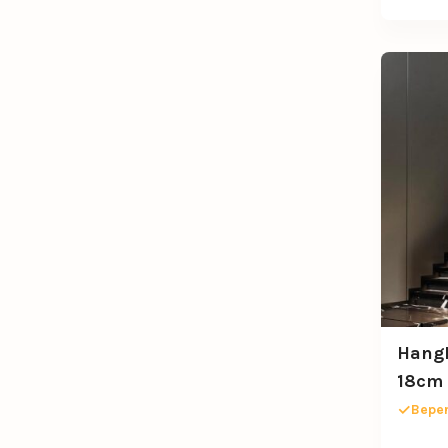
Hangl
18cm
Beper