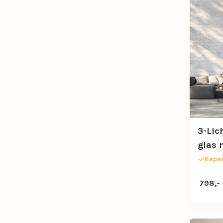
3-Lic
glas 
Beper
Oorspro
Huidige
798,-