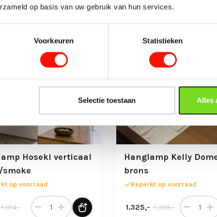
erzameld op basis van uw gebruik van hun services.
-31%
Voorkeuren
Statistieken
Selectie toestaan
Alles
amp Hoseki verticaal
Hanglamp Kelly Dom
t/smoke
brons
kt op voorraad
Beperkt op voorraad
Hanglamp Hoseki verticaal zwart/smoke aantal
Hanglamp 
nkelijke prijs was: 1.014,-.
 prijs is: 698,-.
Oorspronkelijke prijs was:
Huidige prijs is: 1.325,-.
1.325,-
1.014,-
1.395,-