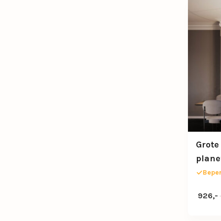
Grote
plane
80cm
Beper
Oorspro
Huidige
926,-