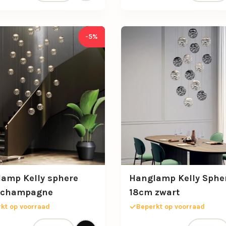
-5%
amp Kelly sphere
Hanglamp Kelly Sphe
 champagne
18cm zwart
kt op voorraad
Beperkt op voorraad
Hanglamp Kelly sphere 18cm champagne aantal
Hanglamp 