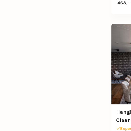
Oorspr
Huidige
463,-
Hang
Clear
Beper