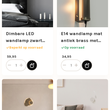
Dimbare LED
E14 wandlamp mat
wandlamp zwart
antiek brass met
oplaadbaar
snoer
Beperkt op voorraad
Op voorraad
59,95
34,95
Dimbare LED wandlamp zwart oplaadbaar aantal
E14 wandlamp mat antiek b