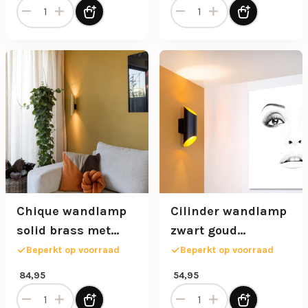
Cannon wandlamp met draaibare kop aantal
Cannon wandlamp met draai
Chique wandlamp
Cilinder wandlamp
solid brass met
zwart goud
zwart up+down
up+down
Beperkt op voorraad
Beperkt op voorraad
84,95
54,95
Chique wandlamp solid brass met zwart up+down aantal
Cilinder wandlamp zwart 