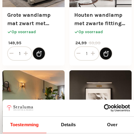
Grote wandlamp
Houten wandlamp
mat zwart met
met zwarte fitting
witte glazen bol
en snoer
Op voorraad
Op voorraad
Oorspronkelijke prijs was: 59
Huidige prijs is: 24,99.
59,99
149,95
24,99
Grote wandlamp mat zwart met witte glazen bol aantal
Houten wandlamp met zwarte
Toestemming
Details
Over