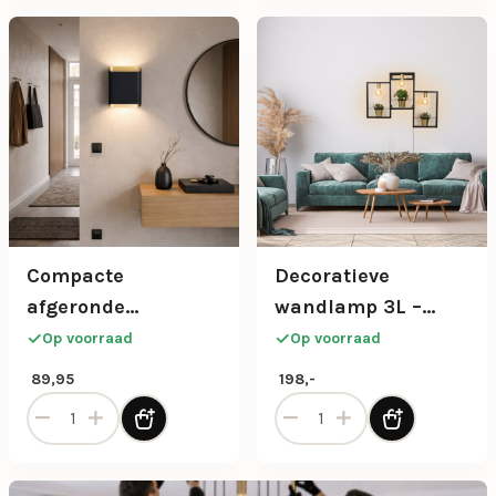
Compacte
Decoratieve
afgeronde
wandlamp 3L –
wandlamp 2-lichts
Zwart & goud
Op voorraad
Op voorraad
in zwart met goud
89,95
198,-
Compacte afgeronde wandlamp 2-lichts in zwart met goud
Decoratieve wandlamp 3L -