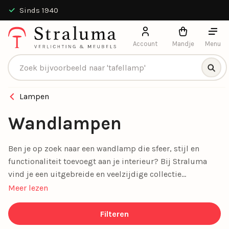
9.4 / 10 uit 13551 beoordelingen
Account
Mandje
Menu
Producten zoeken
Lampen
Wandlampen
Ben je op zoek naar een wandlamp die sfeer, stijl en
functionaliteit toevoegt aan je interieur? Bij Straluma
vind je een uitgebreide en veelzijdige collectie
wandlampen in allerlei stijlen, maten en kleuren. Of je nu
Meer lezen
een moderne, klassieke of industriële wandlamp zoekt:
wij hebben altijd een passend model voor jouw
Filteren
woonstijl.