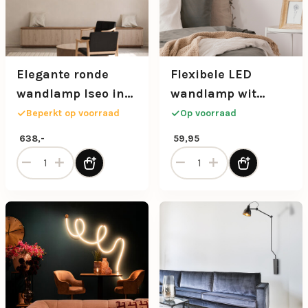
Elegante ronde
Flexibele LED
wandlamp Iseo in
wandlamp wit
de kleur platinum Ø
oplaadbaar
Beperkt op voorraad
Op voorraad
35,5 cm
638,-
59,95
Elegante ronde wandlamp Iseo in de kleur platinum Ø 35,
Flexibele LED wandlamp wit