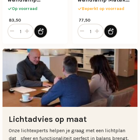
Elephant mat zwart
donker bruin rotan
Op voorraad
Beperkt op voorraad
L&L
83,50
77,50
Botanische wandlamp Elephant mat zwart aantal
Botanische wandlamp Matak
Lichtadvies op maat
Onze lichtexperts helpen je graag met een lichtplan
dat sfeer en functionaliteit perfect in balans brengt.