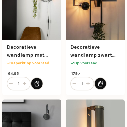
Decoratieve
Decoratieve
wandlamp met
wandlamp zwart
plankjes
met 2
Beperkt op voorraad
Op voorraad
plantenpotten
64,95
179,-
Decoratieve wandlamp met plankjes aantal
Decoratieve wandlamp zwar