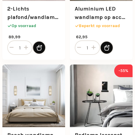
2-Lichts
Aluminium LED
plafond/wandlamp
wandlamp op accu
zwart met bamboe
3-standen dimbaar
Op voorraad
Beperkt op voorraad
kappen
89,99
62,95
2-Lichts plafond/wandlamp zwart met bamboe kappen aa
Aluminium LED wandlamp o
-55%