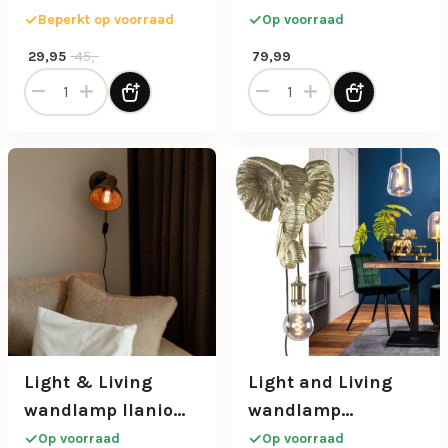
glazen kap
Beperkt op voorraad
Op voorraad
Oorspronkelijke prijs was: 45,-.
Huidige prijs is: 29,95.
45,-
29,95
79,99
LED Wandlamp Crown - Zwart aantal
LED wandlamp zwart met s
Light & Living
Light and Living
wandlamp Ilanio
wandlamp
hout met metaal
Elephant licht goud
Op voorraad
Op voorraad