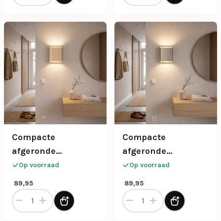
Compacte
Compacte
afgeronde
afgeronde
wandlamp 2-lichts
wandlamp 2-lichts
Op voorraad
Op voorraad
in beige (zand)
in champagne
89,95
89,95
Compacte afgeronde wandlamp 2-lichts in beige (zand) aa
Compacte afgeronde wandla