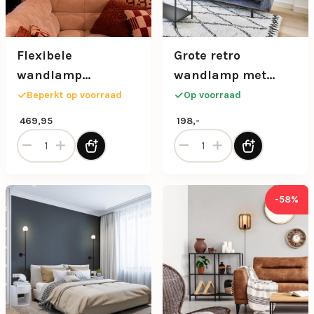
Flexibele
Grote retro
wandlamp
wandlamp met
Janderin in
zwarte kap
Beperkt op voorraad
Op voorraad
champagne kleur
verstelbaar
469,95
198,-
Flexibele wandlamp Janderin in champagne kleur aantal
Grote retro wandlamp met z
-58%