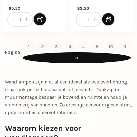
65,50
83,50
Light & Living wandlamp Ilanio hout met metaal aantal
Light and Living wandlamp 
1
2
3
4
…
9
10
11
Pagina
»
Wandlampen zijn niet alleen ideaal als basisverlichting,
maar ook perfect als accent- of leeslicht. Dankzij de
muurmontage bespaar je bovendien ruimte en houd je
vloeren vrij van snoeren. Zo creëer je eenvoudig een strak,
opgeruimd én sfeervol interieur.
Waarom kiezen voor