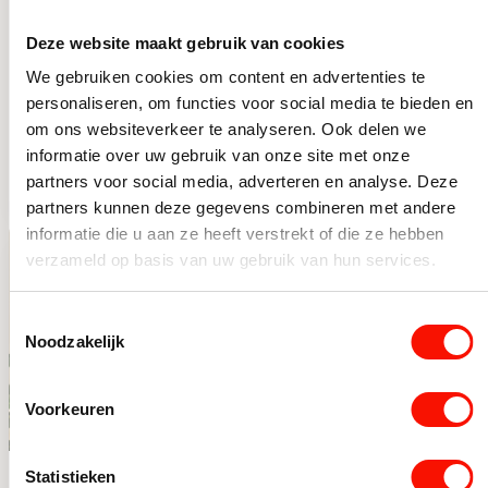
Industrieel
Klassieke schilderij
Deze website maakt gebruik van cookies
landelijke
wandlamp brons
We gebruiken cookies om content en advertenties te
wandlamp met
met LED
Op voorraad
Beperkt op voorraad
personaliseren, om functies voor social media te bieden en
gaas
59,95
179,95
om ons websiteverkeer te analyseren. Ook delen we
Industrieel landelijke wandlamp met gaas aantal
Klassieke schilderij wandl
informatie over uw gebruik van onze site met onze
partners voor social media, adverteren en analyse. Deze
partners kunnen deze gegevens combineren met andere
informatie die u aan ze heeft verstrekt of die ze hebben
-20%
-56%
verzameld op basis van uw gebruik van hun services.
Toestemmingsselectie
Noodzakelijk
Voorkeuren
Statistieken
Kleine plafondlamp
LED Wandlamp