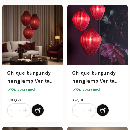
Chique burgundy
Chique burgundy
hanglamp Verita
hanglamp Verita
maat M
maat S
Op voorraad
Op voorraad
109,80
87,90
Chique burgundy hanglamp Verita maat M aantal
Chique burgundy hanglamp 