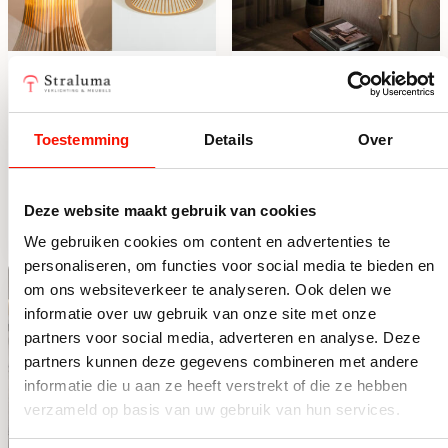
Glazen hanglamp
Grafische beige
Kriss cilinder
hanglamp 1-lichts
zand/amber
Op voorraad
Op voorraad
Toestemming
Details
Over
185,-
59,95
Glazen hanglamp Kriss cilinder zand/amber aantal
Grafische beige hanglamp 1-
Deze website maakt gebruik van cookies
We gebruiken cookies om content en advertenties te
personaliseren, om functies voor social media te bieden en
om ons websiteverkeer te analyseren. Ook delen we
informatie over uw gebruik van onze site met onze
partners voor social media, adverteren en analyse. Deze
partners kunnen deze gegevens combineren met andere
informatie die u aan ze heeft verstrekt of die ze hebben
verzameld op basis van uw gebruik van hun services.