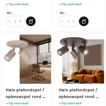
lichts bruin
lichts zand
Op voorraad
Op voorraad
55,-
55,-
Halo plafondspot / opbouwspot rond 1-lichts bruin aantal
Halo plafondspot / opbouws
Halo plafondspot /
Halo plafondspot /
opbouwspot rond 2-
opbouwspot rond 3-
lichts zand
lichts bruin
Op voorraad
Op voorraad