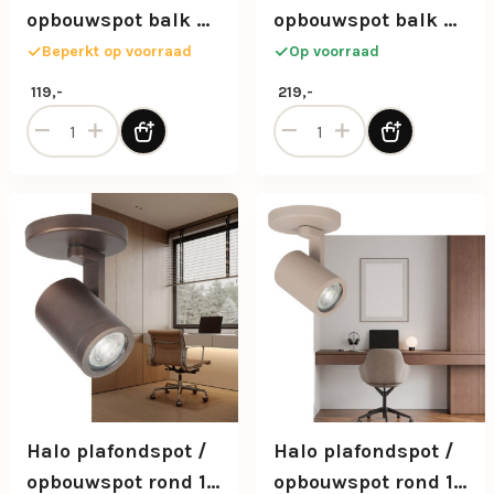
opbouwspot balk 2-
opbouwspot balk 4-
lichts zand
lichts bruin
Beperkt op voorraad
Op voorraad
119,-
219,-
Halo plafondspot / opbouwspot balk 2-lichts zand aantal
Halo plafondspot / opbouws
Halo plafondspot /
Halo plafondspot /
opbouwspot rond 1-
opbouwspot rond 1-