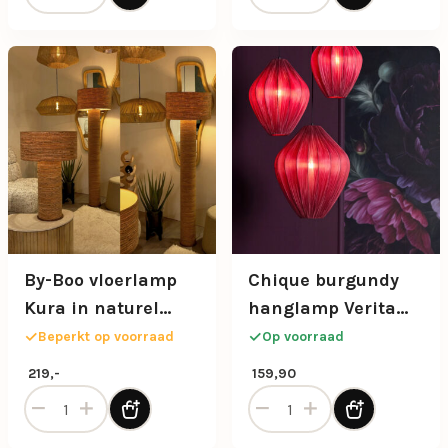
By-Boo vloerlamp
Chique burgundy
Kura in naturel
hanglamp Verita
kleur
maat L
Beperkt op voorraad
Op voorraad
219,-
159,90
By-Boo vloerlamp Kura in naturel kleur aantal
Chique burgundy hanglamp 