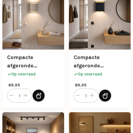
Compacte
Compacte
afgeronde
afgeronde
wandlamp 2-lichts
wandlamp 2-lichts
Op voorraad
Op voorraad
in champagne
in zwart met goud
89,95
89,95
Compacte afgeronde wandlamp 2-lichts in champagne aan
Compacte afgeronde wandla