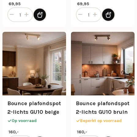
hout Ø30
hout Ø30
69,95
69,95
Boho plafonniere Jessica met draad design in naturel hout
Boho plafonniere Jessica m
Bounce plafondspot
Bounce plafondspot
2-lichts GU10 beige
2-lichts GU10 bruin
Op voorraad
Beperkt op voorraad
160,-
160,-