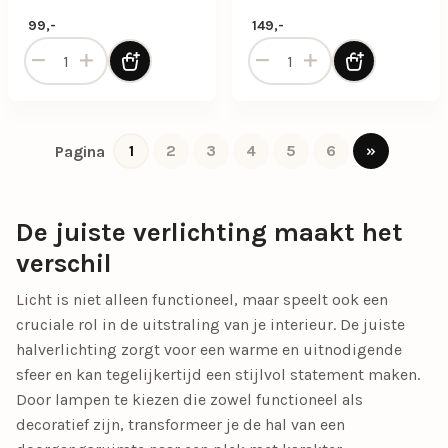
99,-
149,-
Halo plafondspot / opbouwspot rond 2-lichts zand aantal
Halo plafondspot / opbouws
1
2
3
4
5
6
»
Pagina
De juiste verlichting maakt het
verschil
Licht is niet alleen functioneel, maar speelt ook een
cruciale rol in de uitstraling van je interieur. De juiste
halverlichting
zorgt voor een warme en uitnodigende
sfeer en kan tegelijkertijd een stijlvol statement maken.
Door lampen te kiezen die zowel functioneel als
decoratief zijn, transformeer je de hal van een