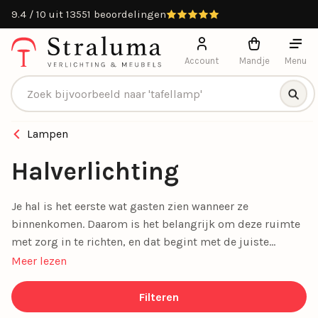
9.4 / 10 uit 13551 beoordelingen
Account
Mandje
Menu
Producten zoeken
Lampen
Halverlichting
Je hal is het eerste wat gasten zien wanneer ze
binnenkomen. Daarom is het belangrijk om deze ruimte
met zorg in te richten, en dat begint met de juiste
halverlichting
. Of je nu kiest voor subtiele verlichting of
Meer lezen
een opvallende eyecatcher, een goed gekozen lamp
maakt direct impact.
Filteren