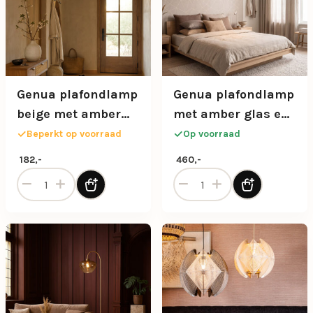
Genua plafondlamp
Genua plafondlamp
beige met amber
met amber glas en
glas
beige zandkleurige
Beperkt op voorraad
Op voorraad
plafondplaat 3-
182,-
460,-
lichts
Genua plafondlamp beige met amber glas aantal
Genua plafondlamp met ambe