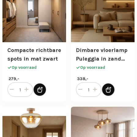
Compacte richtbare
Dimbare vloerlamp
spots in mat zwart
Puleggia in zand
kleur
Op voorraad
Op voorraad
279,-
338,-
Compacte richtbare spots in mat zwart aantal
Dimbare vloerlamp Puleggia