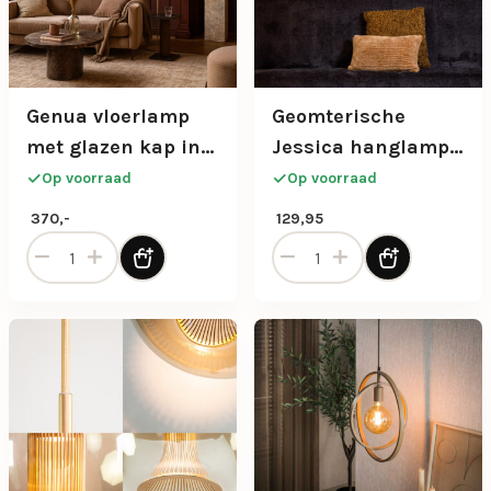
Genua vloerlamp
Geomterische
met glazen kap in
Jessica hanglamp
beige
naturel maat S
Op voorraad
Op voorraad
370,-
129,95
Genua vloerlamp met glazen kap in beige aantal
Geomterische Jessica hangl