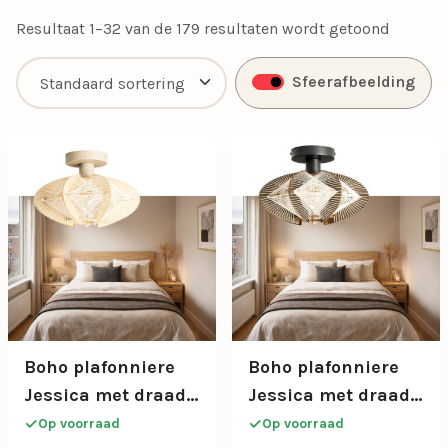
Resultaat 1–32 van de 179 resultaten wordt getoond
Sfeerafbeelding
Boho plafonniere
Boho plafonniere
Jessica met draad
Jessica met draad
design in naturel
design in walnoot
Op voorraad
Op voorraad