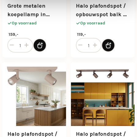
Grote metalen
Halo plafondspot /
koepellamp in
opbouwspot balk 2-
brons kleur
lichts bruin
Op voorraad
Op voorraad
159,-
119,-
Grote metalen koepellamp in brons kleur aantal
Halo plafondspot / opbouws
Halo plafondspot /
Halo plafondspot /