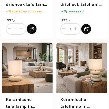
driehoek tafellamp
driehoek tafellamp
beige/goud met
beige/goud met
Beperkt op voorraad
Op voorraad
stoffen kap
stoffen kap
335,-
279,-
Keramische driehoek tafellamp beige/goud met stoffen ka
Keramische driehoek tafell
Keramische
Keramische
tafellamp in
tafellamp in