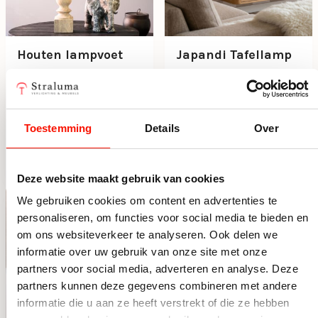
Houten lampvoet
Japandi Tafellamp
Cumani met
Fyon met stoffen
bronzen fitting
kap in creme
Beperkt op voorraad
Op voorraad
65,50
65,50
Toestemming
Details
Over
Houten lampvoet Cumani met bronzen fitting aantal
Japandi Tafellamp Fyon met
Deze website maakt gebruik van cookies
We gebruiken cookies om content en advertenties te
personaliseren, om functies voor social media te bieden en
om ons websiteverkeer te analyseren. Ook delen we
informatie over uw gebruik van onze site met onze
partners voor social media, adverteren en analyse. Deze
partners kunnen deze gegevens combineren met andere
informatie die u aan ze heeft verstrekt of die ze hebben