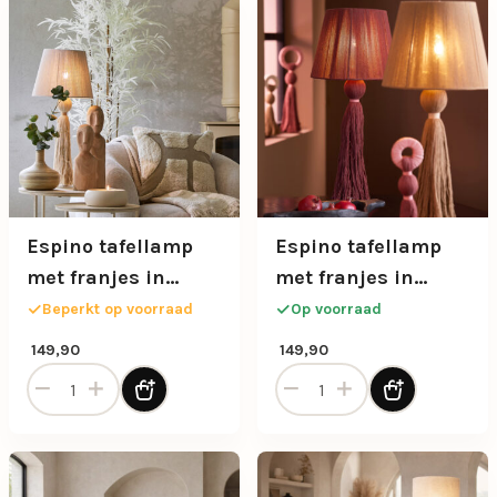
Espino tafellamp
Espino tafellamp
met franjes in
met franjes in
crème
terracotta
Beperkt op voorraad
Op voorraad
149,90
149,90
Espino tafellamp met franjes in crème aantal
Espino tafellamp met franjes