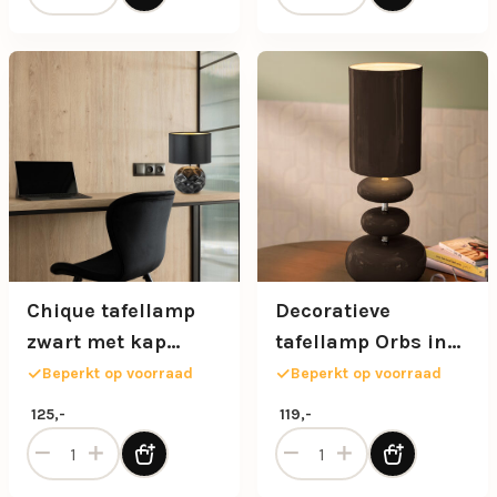
Chique tafellamp
Decoratieve
zwart met kap
tafellamp Orbs in
zwart/goud
donkerbruin
Beperkt op voorraad
Beperkt op voorraad
glazuur
125,-
119,-
Chique tafellamp zwart met kap zwart/goud aantal
Decoratieve tafellamp Orbs