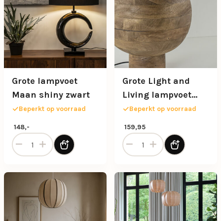
Grote lampvoet
Grote Light and
Maan shiny zwart
Living lampvoet
Barumi hout
Beperkt op voorraad
Beperkt op voorraad
148,-
159,95
Grote lampvoet Maan shiny zwart aantal
Grote Light and Living lam