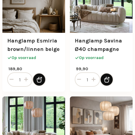
Hanglamp Esmiria
Hanglamp Savina
brown/linnen beige
Ø40 champagne
Op voorraad
Op voorraad
189,80
99,90
Hanglamp Esmiria brown/linnen beige aantal
Hanglamp Savina Ø40 cham