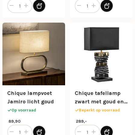
By-Boo tafellamp Kura in naturel kleur aantal
By-Boo vloerlamp Kura in na
Chique lampvoet
Chique tafellamp
Jamiro licht goud
zwart met goud en
rechthoekige kap
Op voorraad
Beperkt op voorraad
89,90
289,-
Chique lampvoet Jamiro licht goud aantal
Chique tafellamp zwart met