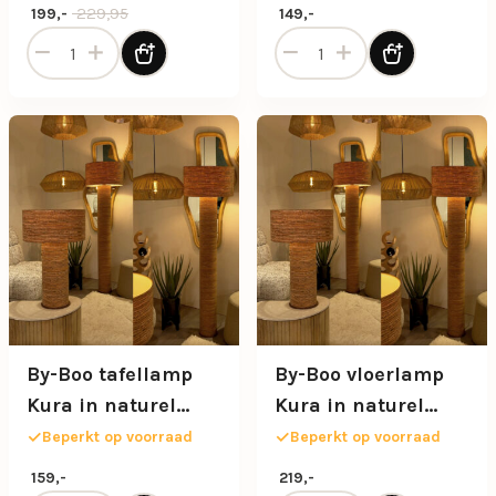
Oorspronkelijke prijs was: 229,95.
Huidige prijs is: 199,-.
229,95
199,-
149,-
Boog-vloerlamp zwart exclusief kap aantal
By-Boo organische tafellam
By-Boo tafellamp
By-Boo vloerlamp
Kura in naturel
Kura in naturel
kleur
kleur
Beperkt op voorraad
Beperkt op voorraad
159,-
219,-