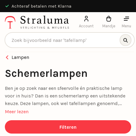
Achteraf betalen met Klarna
Account
Mandje
Menu
Producten zoeken
Lampen
Schemerlampen
Ben je op zoek naar een sfeervolle én praktische lamp
voor in huis? Dan is een schemerlamp een uitstekende
keuze. Deze lampen, ook wel tafellampen genoemd,
geven een warm en gezellig licht. Dat maakt ze ideaal
Meer lezen
voor de avonduren.
Filteren