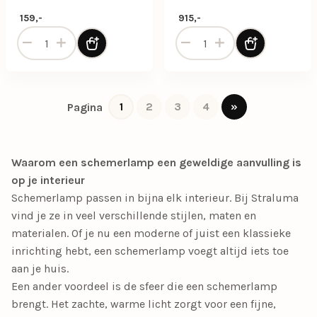
kap
kap
159,-
915,-
Keramische tafellamp rond beige met stoffen kap aantal
Keramische vloerlamp taup
1
2
3
4
»
Pagina
Waarom een schemerlamp een geweldige aanvulling is
op je interieur
Schemerlamp passen in bijna elk interieur. Bij Straluma
vind je ze in veel verschillende stijlen, maten en
materialen. Of je nu een moderne of juist een klassieke
inrichting hebt, een schemerlamp voegt altijd iets toe
aan je huis.
Een ander voordeel is de sfeer die een schemerlamp
brengt. Het zachte, warme licht zorgt voor een fijne,