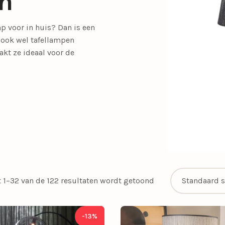
n
SALE tafellampen
SALE opbouwspots
mp voor in huis? Dan is een
en
Calex Lampen
Segula Lichtbron
ook wel tafellampen
SALE buitenlampen
kt ze ideaal voor de
Woonkamerlampen
Buitenlampen
Kasten
Eettafellampen
Videverlichting
Salontafels
Plafondven
Buiten
Sideta
SALE eettafelampe
met lamp
SALE plafondventil
Light and Living
Schemerlampen
Nachtkastlampen
Slimme verlichti
Philips Hue
Touch Lampen
 1–32 van de 122 resultaten wordt getoond
Plafonnières
Uplighters
Schelpenlampen
Vaaslampen
-13%