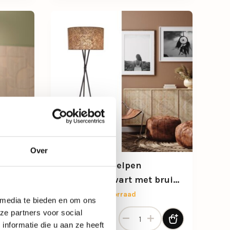
Over
p Orbs
Driepoot schelpen
ur
vloerlamp zwart met bruin
en goud
Beperkt op voorraad
 media te bieden en om ons
e tafellamp Orbs in donkerbruin glazuur aantal
Driepoot schelpen vloerlamp 
ze partners voor social
335,-
nformatie die u aan ze heeft