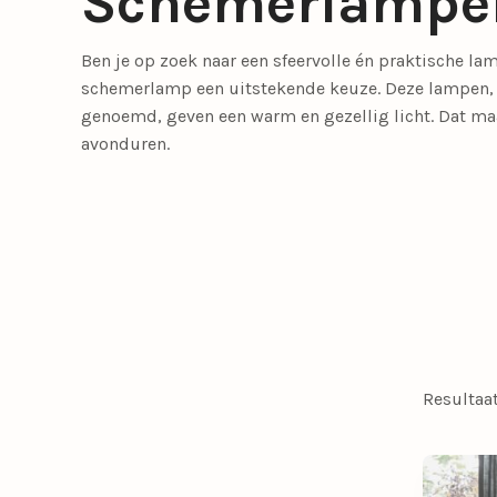
Schemerlampe
Meer lichtbronnen
Ben je op zoek naar een sfeervolle én praktische la
LED lichtbronnen
Smart lichtbronn
schemerlamp een uitstekende keuze. Deze lampen, 
genoemd, geven een warm en gezellig licht. Dat maa
Slaapkamerlampen
Eetkamerstoelen
Tafellampen
Tienerkamerlampen
Opbouwspots
Fauteuils
avonduren.
Meer verlichting
Bedlampjes
Driepoot lampen
Woonaccessoires
Booglampen
Klemlampen
Bureaulampen
Lampenkappen
Resultaat
Calex Lampen
Lampenvoeten
Draadlampen
Leeslampen