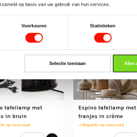
erzameld op basis van uw gebruik van hun services.
Voorkeuren
Statistieken
Selectie toestaan
Alles
o tafellamp met
Espino tafellamp met
es in bruin
franjes in crème
kt op voorraad
Beperkt op voorraad
Espino tafellamp met franjes in bruin aantal
Espino taf