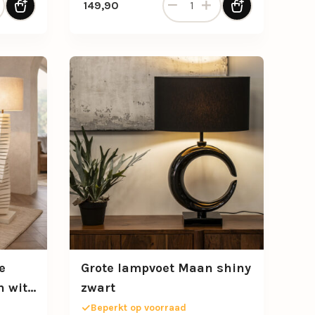
149,90
e
Grote lampvoet Maan shiny
n wit
zwart
Beperkt op voorraad