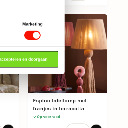
Marketing
 accepteren en doorgaan
Espino tafellamp met
franjes in terracotta
Op voorraad
ellamp met franjes in crème aantal
Espino tafellamp met franjes i