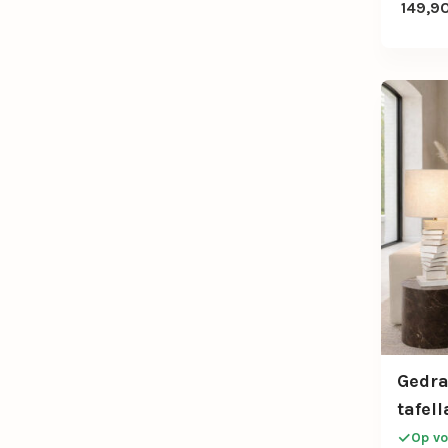
149,9
Gedra
tafel
met s
Op vo