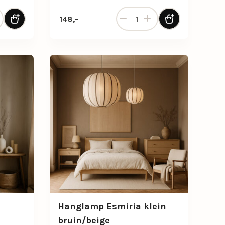
stoffen kap aantal
keramische vloerlamp in gebroken wit met stoffen kap aantal
Grote lampvoet Maan shiny zw
148,-
Hanglamp Esmiria klein
bruin/beige