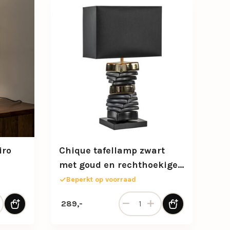
iro
Chique tafellamp zwart
met goud en rechthoekige
kap
Beperkt op voorraad
pvoet Jamiro licht goud aantal
Chique tafellamp zwart met g
289,-