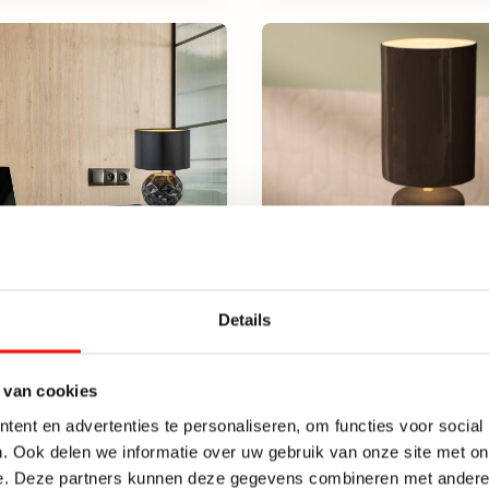
Details
e tafellamp zwart
Decoratieve tafellam
ap zwart/goud
in donkerbruin glazu
 van cookies
kt op voorraad
Beperkt op voorraad
ent en advertenties te personaliseren, om functies voor social
Chique tafellamp zwart met kap zwart/goud aantal
Decoratiev
. Ook delen we informatie over uw gebruik van onze site met on
119,-
e. Deze partners kunnen deze gegevens combineren met andere i