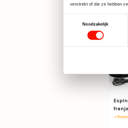
verstrekt of die ze hebben v
Toestemmingsselectie
Noodzakelijk
Espin
franj
Beper