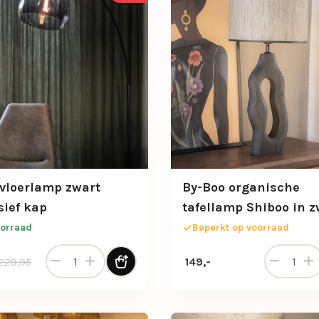
vloerlamp zwart
By-Boo organische
sief kap
tafellamp Shiboo in z
orraad
Beperkt op voorraad
Boog-vloerlamp zwart exclusief kap aantal
By-Boo org
onkelijke prijs was: 229,95.
 prijs is: 199,-.
149,-
229,95