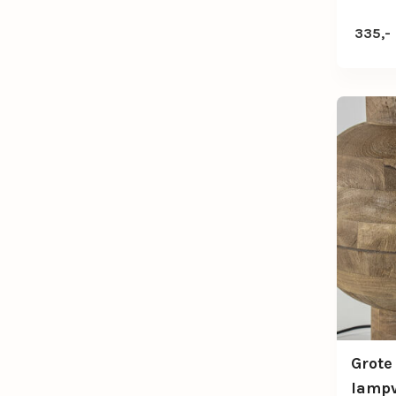
335,-
Grote
lampv