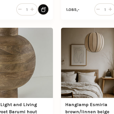
Gedraaide keramische tafellamp in gebroken wit met 
Gedraaide 
1.085,-
 Light and Living
Hanglamp Esmiria
oet Barumi hout
brown/linnen beige