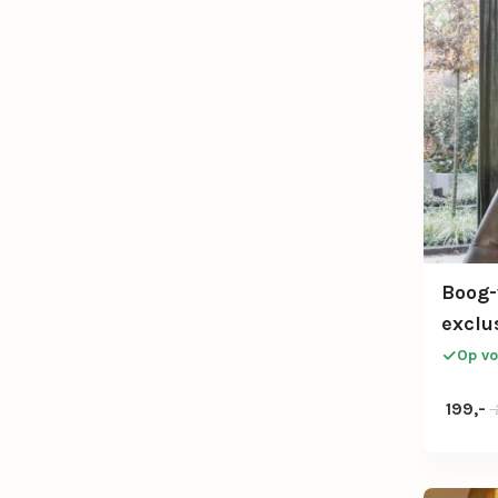
Boog-
exclu
Op vo
Oorspr
Huidige
199,-