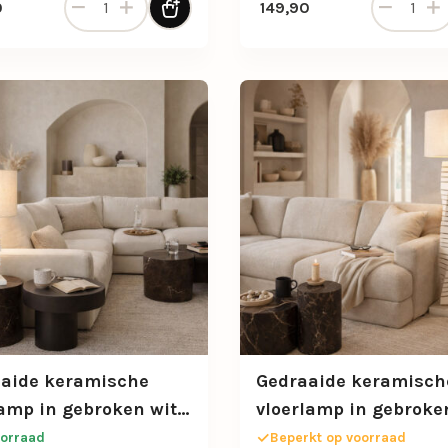
0
149,90
aide keramische
Gedraaide keramisch
lamp in gebroken wit
vloerlamp in gebroke
toffen kap
met stoffen kap
orraad
Beperkt op voorraad