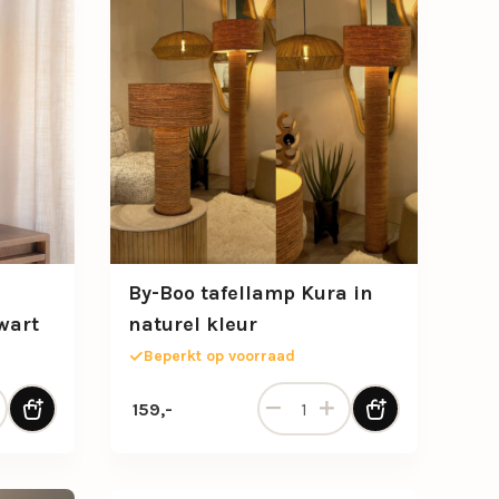
By-Boo tafellamp Kura in
wart
naturel kleur
Beperkt op voorraad
anische tafellamp Shiboo in zwart aantal
By-Boo tafellamp Kura in natur
159,-