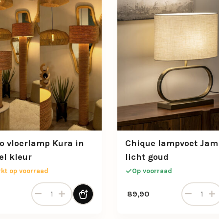
o vloerlamp Kura in
Chique lampvoet Jam
el kleur
licht goud
kt op voorraad
Op voorraad
By-Boo vloerlamp Kura in naturel kleur aantal
Chique lam
89,90