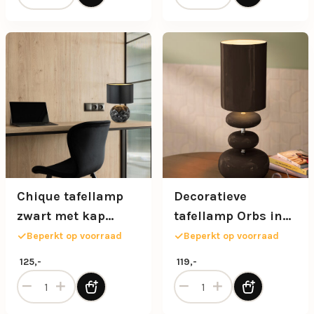
Chique tafellamp
Decoratieve
zwart met kap
tafellamp Orbs in
zwart/goud
donkerbruin
Beperkt op voorraad
Beperkt op voorraad
glazuur
125,-
119,-
Chique tafellamp zwart met kap zwart/goud aantal
Decoratieve tafellamp Orbs