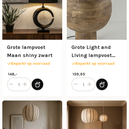
Grote lampvoet
Grote Light and
Maan shiny zwart
Living lampvoet
Barumi hout
Beperkt op voorraad
Beperkt op voorraad
148,-
159,95
Grote lampvoet Maan shiny zwart aantal
Grote Light and Living lam