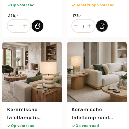
beige/goud met
beige/taupe met
Op voorraad
Beperkt op voorraad
stoffen kap
stoffen kap
279,-
175,-
Keramische driehoek tafellamp beige/goud met stoffen ka
Keramische tafellamp in be
Keramische
Keramische
tafellamp in
tafellamp rond
beige/taupe met
beige met stoffen
Op voorraad
Op voorraad