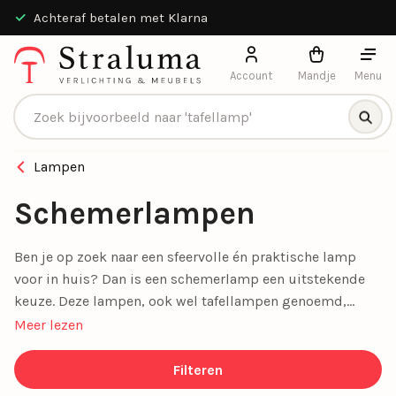
Achteraf betalen met Klarna
Account
Mandje
Menu
Producten zoeken
Lampen
Schemerlampen
Ben je op zoek naar een sfeervolle én praktische lamp
voor in huis? Dan is een schemerlamp een uitstekende
keuze. Deze lampen, ook wel tafellampen genoemd,
geven een warm en gezellig licht. Dat maakt ze ideaal
Meer lezen
voor de avonduren.
Filteren