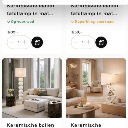
Keramische bollen
Keramische bollen
tafellamp in mat
tafellamp in mat
wit met stoffen kap
wit met stoffen kap
Op voorraad
Beperkt op voorraad
209,-
259,-
Keramische bollen tafellamp in mat wit met stoffen kap aa
Keramische bollen tafellamp
Keramische bollen
Keramische