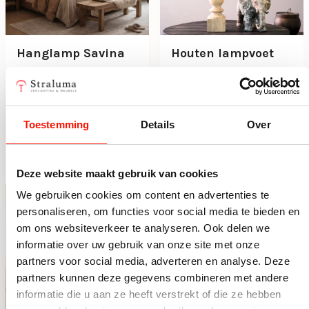
Hanglamp Savina
Houten lampvoet
Ø60 champagne
Cumani met
bronzen fitting
Op voorraad
Beperkt op voorraad
195,90
65,50
Toestemming
Details
Over
Hanglamp Savina Ø60 champagne aantal
Houten lampvoet Cumani me
Deze website maakt gebruik van cookies
We gebruiken cookies om content en advertenties te
personaliseren, om functies voor social media te bieden en
om ons websiteverkeer te analyseren. Ook delen we
informatie over uw gebruik van onze site met onze
partners voor social media, adverteren en analyse. Deze
partners kunnen deze gegevens combineren met andere
informatie die u aan ze heeft verstrekt of die ze hebben