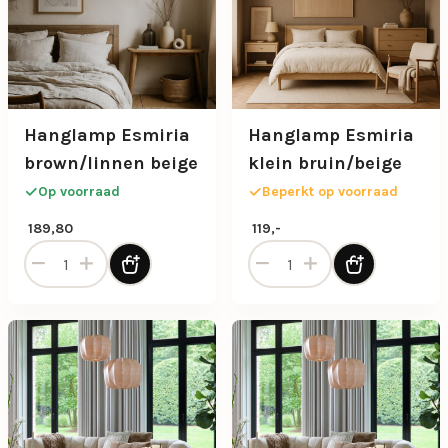
Hanglamp Esmiria
Hanglamp Esmiria
brown/linnen beige
klein bruin/beige
Op voorraad
Beperkt op voorraad
189,80
119,-
Hanglamp Esmiria brown/linnen beige aantal
Hanglamp Esmiria klein bru