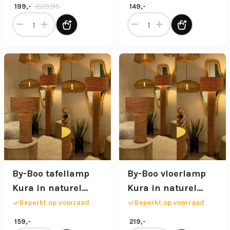
Oorspronkelijke prijs was: 229,95.
Huidige prijs is: 199,-.
229,95
199,-
149,-
Boog-vloerlamp zwart exclusief kap aantal
By-Boo organische tafellam
By-Boo tafellamp
By-Boo vloerlamp
Kura in naturel
Kura in naturel
kleur
kleur
Beperkt op voorraad
Beperkt op voorraad
159,-
219,-