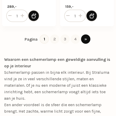
stoffen kap
kap
289,-
159,-
Keramische tafellamp in beige/taupe met stoffen kap aant
Keramische tafellamp rond 
1
2
3
4
»
Pagina
Waarom een schemerlamp een geweldige aanvulling is
op je interieur
Schemerlamp passen in bijna elk interieur. Bij Straluma
vind je ze in veel verschillende stijlen, maten en
materialen. Of je nu een moderne of juist een klassieke
inrichting hebt, een schemerlamp voegt altijd iets toe
aan je huis.
Een ander voordeel is de sfeer die een schemerlamp
brengt. Het zachte, warme licht zorgt voor een fijne,