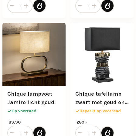
By-Boo tafellamp Kura in naturel kleur aantal
By-Boo vloerlamp Kura in na
Chique lampvoet
Chique tafellamp
Jamiro licht goud
zwart met goud en
rechthoekige kap
Op voorraad
Beperkt op voorraad
89,90
289,-
Chique lampvoet Jamiro licht goud aantal
Chique tafellamp zwart met