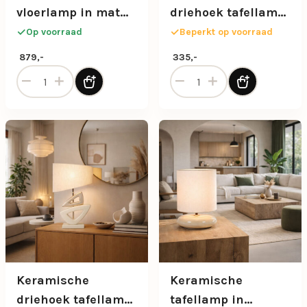
vloerlamp in mat
driehoek tafellamp
wit met stoffen kap
beige/goud met
Op voorraad
Beperkt op voorraad
stoffen kap
879,-
335,-
Keramische bollen vloerlamp in mat wit met stoffen kap a
Keramische driehoek tafell
Keramische
Keramische
driehoek tafellamp
tafellamp in