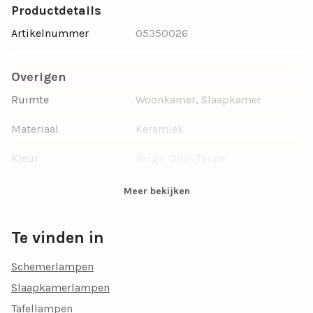
Productdetails
Artikelnummer
05350026
Overigen
Ruimte
Woonkamer, Slaapkamer
Materiaal
Keramiek
Kleur
Beige, Olijf, Taupe
Woonstijl
Botanisch, Modern,
Meer bekijken
Scandinavisch, Decoratief,
Landelijk, Romantisch
Te vinden in
Type verlichting
Indirect licht, Sfeer
Schemerlampen
Dimbaar
Ja, dimbaar
Slaapkamerlampen
Inclusief dimmer
Nee, zonder dimmer
Tafellampen