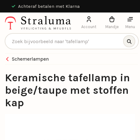
Achteraf betalen met Klarna
Account
Mandje
Menu
Producten zoeken
Schemerlampen
Keramische tafellamp in
beige/taupe met stoffen
kap