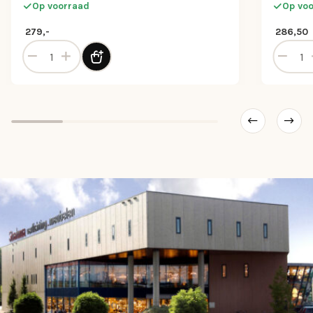
Op voorraad
Op vo
279,-
286,50
aantal
Keramische driehoek tafellamp beige/goud met stoffen k
Vloerla