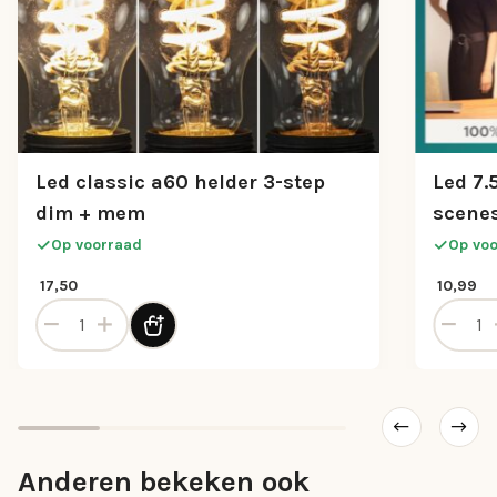
Led classic a60 helder 3-step
Led 7
dim + mem
scene
Op voorraad
Op vo
17,50
10,99
 aantal
Led classic a60 helder 3-step dim + mem aantal
Led 7.5
Anderen bekeken ook