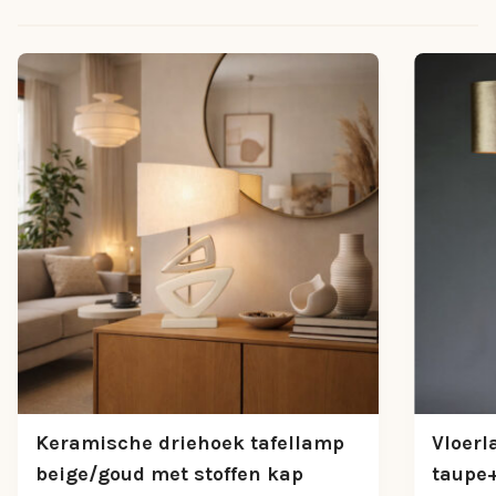
Keramische driehoek tafellamp
Vloer
beige/goud met stoffen kap
taupe