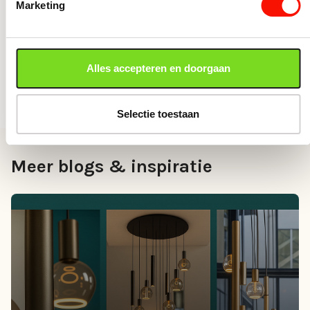
inspirerende ideeën. Zijn persoonlijke favoriet? Op
Marketing
dit moment is dat de ZTAHL Riva – een prachtige
7-lichts hanglamp in combinatie met Segula
lichtbronnen. Stijlvol, sfeervol en een echte
Alles accepteren en doorgaan
blikvanger.
Selectie toestaan
Meer blogs & inspiratie