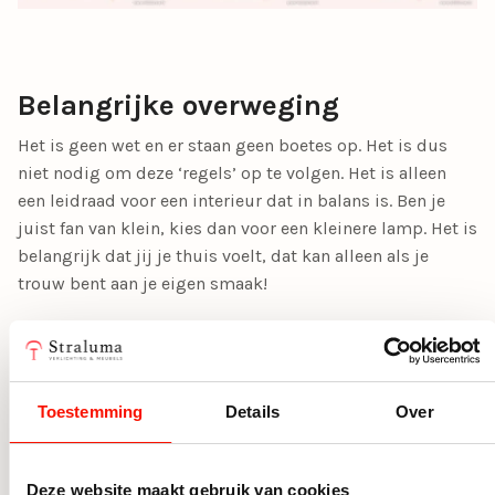
Belangrijke overweging
Het is geen wet en er staan geen boetes op. Het is dus
niet nodig om deze ‘regels’ op te volgen. Het is alleen
een leidraad voor een interieur dat in balans is. Ben je
juist fan van klein, kies dan voor een kleinere lamp. Het is
belangrijk dat jij je thuis voelt, dat kan alleen als je
trouw bent aan je eigen smaak!
Meer weten?
Toestemming
Details
Over
Meer over de ongeschreven regels van het ophangen
van een lamp?
Hier lees je alles over de hoogte van
Deze website maakt gebruik van cookies