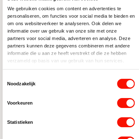
een hanglamp
.
Ook bij het
ophangen van een lamp
kunnen wij
We gebruiken cookies om content en advertenties te
personaliseren, om functies voor social media te bieden en
helpen! Lees er hier alles over.
om ons websiteverkeer te analyseren. Ook delen we
Meerdere lampen boven de eettafel ophangen?
informatie over uw gebruik van onze site met onze
partners voor social media, adverteren en analyse. Deze
partners kunnen deze gegevens combineren met andere
informatie die u aan ze heeft verstrekt of die ze hebben
verzameld op basis van uw gebruik van hun services.
Toestemmingsselectie
Over Arjan, de auteur van dit
Noodzakelijk
artikel.
Voorkeuren
Arjan werkt nu ruim 10 jaar bij Straluma en weet
als geen ander hoe verlichting een interieur écht
Statistieken
tot leven brengt. Met zijn passie voor sfeervol
wonen helpt hij je graag met praktische tips en