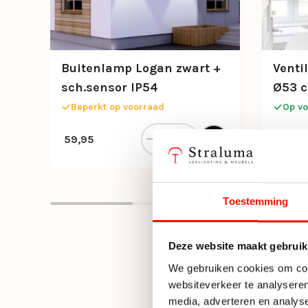
Buitenlamp Logan zwart +
Venti
t
sch.sensor IP54
Ø53 c
Beperkt op voorraad
Op vo
out aantal
al II zwart/naturel remote cct aantal
Buitenlamp Logan zwart + sch.sen
Oorspr
Huidige
59,95
249,-
Toestemming
Deze website maakt gebruik
We gebruiken cookies om cont
websiteverkeer te analyseren
media, adverteren en analys