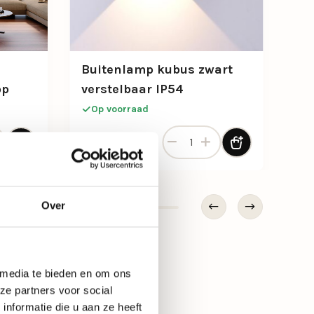
Buitenlamp kubus zwart
pp
verstelbaar IP54
Op voorraad
al
 Nature hout/zwart remote/app aantal
Buitenlamp kubus zwart verst
52,-
Over
 media te bieden en om ons
ze partners voor social
nformatie die u aan ze heeft