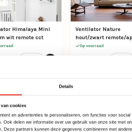
lator Himalaya Mini
Ventilator Nature
m wit remote cct
hout/zwart remote/a
orraad
Op voorraad
sor IP54 aantal
Ventilator Himalaya Mini Ø53 cm wit remote cct aant
Ventilator
onkelijke prijs was: 282,-.
 prijs is: 249,-.
513,-
282,-
Details
 van cookies
ent en advertenties te personaliseren, om functies voor social
. Ook delen we informatie over uw gebruik van onze site met on
e. Deze partners kunnen deze gegevens combineren met andere i