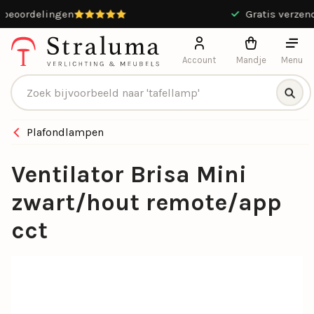
9.4 / 10 uit 13551 beoordelingen
Account
Mandje
Menu
Producten zoeken
Plafondlampen
Ventilator Brisa Mini
zwart/hout remote/app
cct