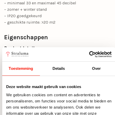
– minimaal 33 en maximaal 45 decibel
– zomer + winter stand
– IP20 goedgekeurd
– geschikte ruimte: >20 m2
Eigenschappen
Productdetails
Artikelnummer
12900188
Toestemming
Details
Over
Overigen
Dimbaar
Ja, dimbaar
Deze website maakt gebruik van cookies
Incl. lichtbron
Ja, incl. lichtbron
We gebruiken cookies om content en advertenties te
personaliseren, om functies voor social media te bieden en
Materiaal
Hout, Metaal
om ons websiteverkeer te analyseren. Ook delen we
Kleur
Zwart
informatie over uw gebruik van onze site met onze
Meer bekijken