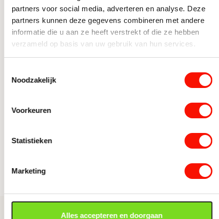
partners voor social media, adverteren en analyse. Deze
Vorm
Rond
partners kunnen deze gegevens combineren met andere
Te vinden in
informatie die u aan ze heeft verstrekt of die ze hebben
Aantal lichtbronnen
1
verzameld op basis van uw gebruik van hun services.
Plafondlampen
Ruimte
Woonkamer, Slaapkamer
Dimbare Plafondlampen
Toestemmingsselectie
Woonstijl
Modern
Noodzakelijk
Houten plafondlampen
Moderne Plafondlampen
Doorsnede Ø (cm)
150
Plafondlampen Slaapkamer
Voorkeuren
Lumen
2200
Zwarte Plafondlampen
Plafondventilatoren met lamp
Wattage per
20
Statistieken
lichtbron
Slaapkamerlampen
Woonkamerlampen
Fitting
Geïntegreerd
Marketing
Toon alle categorieën
Inclusief dimmer
Ja, met dimmer
Hoogte (cm)
44.5
Alles accepteren en doorgaan