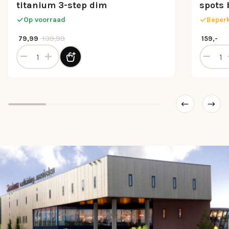
titanium 3-step dim
spots 
Op voorraad
Beperk
Oorspronkelijke prijs was: 139,99.
Huidige prijs is: 79,99.
139,99
79,99
159,-
Plafondlamp Tronn 40cm titanium 3-step dim aantal
Railsys