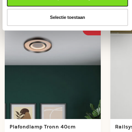
Anderen bekeken ook
Verstelbaar
Nee, niet verstelbaar
Selectie toestaan
-43%
Plafondlamp Tronn 40cm
Railsy