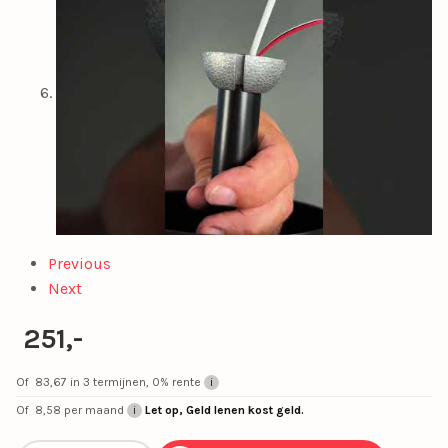
Previous
Next
251,-
Of
83,67
in 3 termijnen, 0% rente
Of
8,58
per maand
Let op, Geld lenen kost geld.