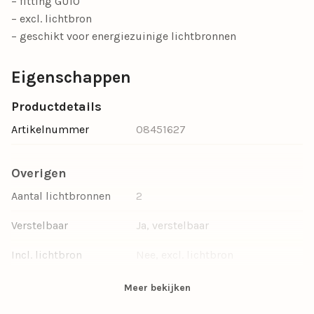
– fitting GU10
– excl. lichtbron
– geschikt voor energiezuinige lichtbronnen
Eigenschappen
Productdetails
Artikelnummer
08451627
Overigen
Aantal lichtbronnen
2
Verstelbaar
Ja, verstelbaar
Incl. lichtbron
Nee, excl. lichtbron
Dimbaar
Ja, dimbaar
Meer bekijken
Ruimte
Eetkamer, Woonkamer, Keuken,