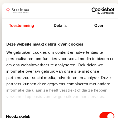
Scandinavische plafondlampen
Witte Plafondlampen
Slaapkamerlampen
Toestemming
Details
Over
Tienerkamerlampen
Woonkamerlampen
Deze website maakt gebruik van cookies
We gebruiken cookies om content en advertenties te
personaliseren, om functies voor social media te bieden en
om ons websiteverkeer te analyseren. Ook delen we
informatie over uw gebruik van onze site met onze
partners voor social media, adverteren en analyse. Deze
partners kunnen deze gegevens combineren met andere
informatie die u aan ze heeft verstrekt of die ze hebben
verzameld op basis van uw gebruik van hun services.
Badkamer spot Rain 1 lichts
Plafon
chroom
IP44
Toestemmingsselectie
Noodzakelijk