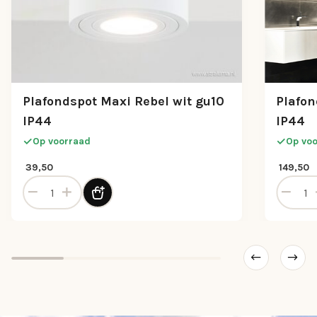
Plafondspot Maxi Rebel wit gu10
Plafon
IP44
IP44
Op voorraad
Op vo
39,50
149,50
Plafondspot Maxi Rebel wit gu10 IP44 aantal
Plafond