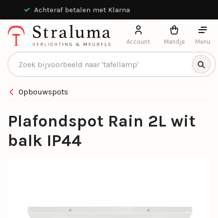
Achteraf betalen met Klarna
Account
Mandje
Menu
Producten zoeken
Opbouwspots
Plafondspot Rain 2L wit
balk IP44