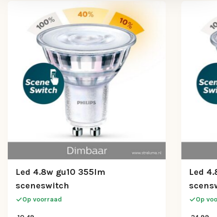
Led 4.8w gu10 355lm
Led 4
sceneswitch
scens
Op voorraad
Op vo