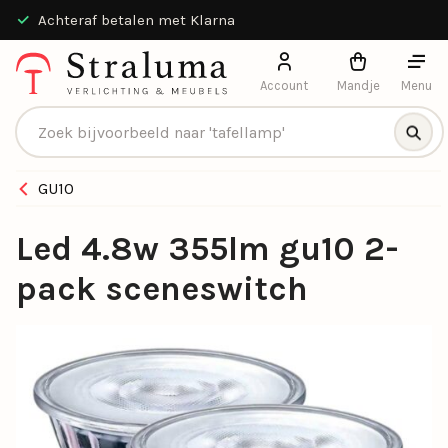
Achteraf betalen met Klarna
Account
Mandje
Menu
Producten zoeken
GU10
Led 4.8w 355lm gu10 2-
pack sceneswitch