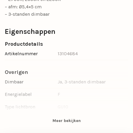
– afm: Ø5,4×5 cm
– 3-standen dimbaar
Eigenschappen
Productdetails
Artikelnummer
13104684
Overigen
Dimbaar
Ja, 3-standen dimbaar
Energielabel
F
Type lichtbron
GU10
Aantal lichtbronnen
2
Meer bekijken
Doorsnede Ø (cm)
5.4