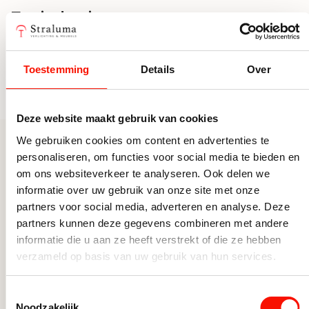
Te vinden in
Lumen
345
GU10
Wattage per
5
GU10 lichtbron
lichtbron
Toestemming
Details
Over
LED lichtbronnen
Fitting
GU10
Deze website maakt gebruik van cookies
Dimmen
3 standen dimbaar via
schakelaar
We gebruiken cookies om content en advertenties te
personaliseren, om functies voor social media te bieden en
Anderen bekeken ook
Hoogte (cm)
5
om ons websiteverkeer te analyseren. Ook delen we
informatie over uw gebruik van onze site met onze
Inclusief dimmer
Ja, met normale schakelaar
partners voor social media, adverteren en analyse. Deze
partners kunnen deze gegevens combineren met andere
informatie die u aan ze heeft verstrekt of die ze hebben
verzameld op basis van uw gebruik van hun services.
Toestemmingsselectie
Noodzakelijk