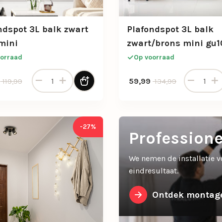
ndspot 3L balk zwart
Plafondspot 3L balk
mini
zwart/brons mini gu1
orraad
Op voorraad
Plafondspot 3L balk zwart gu10 mini aantal
Plafondspo
nkelijke prijs was: 119,99.
 prijs is: 59,99.
Oorspronkelijke prijs was
Huidige prijs is: 59,99.
59,99
119,99
134,99
-27%
Profession
We nemen de installatie v
eindresultaat.
Ontdek montage