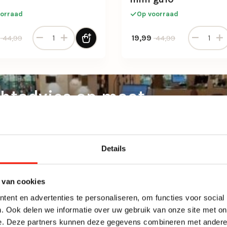
orraad
Op voorraad
Plafondspot 1 lichts zwart-brons aantal
Plafondspo
onkelijke prijs was: 44,99.
 prijs is: 24,99.
Oorspronkelijke prijs was
Huidige prijs is: 19,99.
19,99
44,99
44,99
chtadvies op maat
ichtexperts helpen je graag met een lichtplan dat sfeer en
onaliteit perfect in balans brengt.
Details
Plan je lichtadvies
 van cookies
ent en advertenties te personaliseren, om functies voor social
. Ook delen we informatie over uw gebruik van onze site met on
e. Deze partners kunnen deze gegevens combineren met andere i