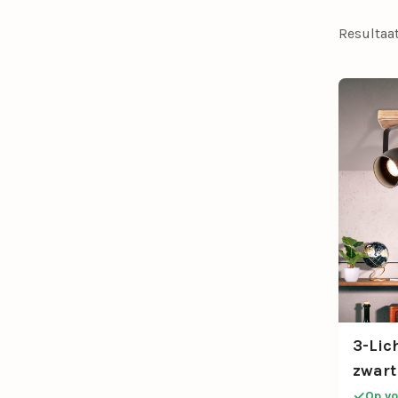
Resultaa
3-Lic
zwart
Op vo