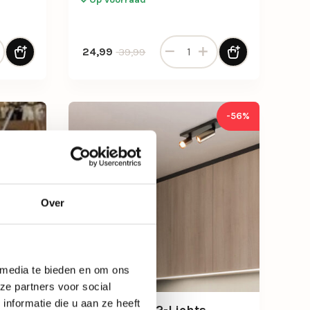
t 1L zwart/brons mini gu10 aantal
Plafondspot 1L-zwart aantal
: 44,99.
Oorspronkelijke prijs was: 39,99.
Huidige prijs is: 24,99.
24,99
39,99
-56%
Over
 media te bieden en om ons
ze partners voor social
nformatie die u aan ze heeft