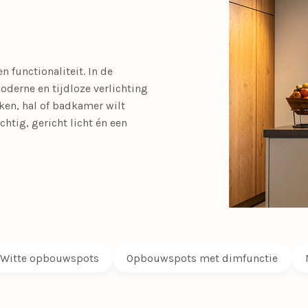
SALE tafellampen
SALE opbouwspots
en
Calex Lampen
Segula Lichtbron
SALE buitenlampen
 functionaliteit. In de
Woonkamerlampen
Buitenlampen
Kasten
Eettafellampen
Videverlichting
Salontafels
Plafondven
Buiten
Sideta
derne en tijdloze verlichting
SALE eettafelampe
ken, hal of badkamer wilt
met lamp
htig, gericht licht én een
SALE plafondventil
Light and Living
Schemerlampen
Nachtkastlampen
Slimme verlichti
Philips Hue
Touch Lampen
Plafonnières
Uplighters
Witte opbouwspots
Opbouwspots met dimfunctie
Schelpenlampen
Vaaslampen