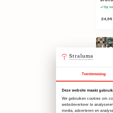
Op vo
Oorspr
Huidige
24,99
Li
Onze l
functi
Toestemming
Deze website maakt gebruik
We gebruiken cookies om cont
websiteverkeer te analyseren
media, adverteren en analys