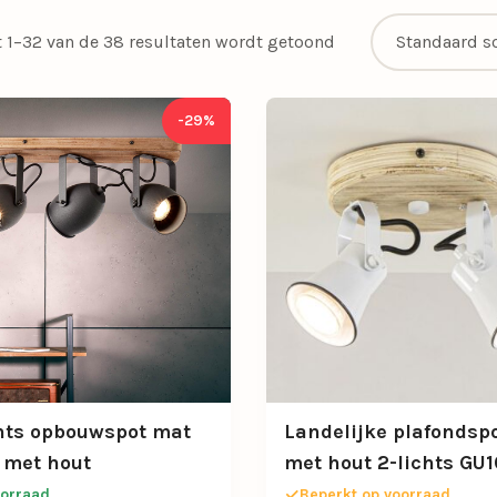
t 1–32 van de 38 resultaten wordt getoond
-29%
hts opbouwspot mat
Landelijke plafondspo
 met hout
met hout 2-lichts GU1
orraad
Beperkt op voorraad