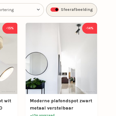
Sfeerafbeelding
-15%
-14%
t wit
Moderne plafondspot zwart
0
metaal verstelbaar
Op voorraad