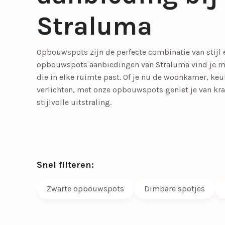
Meer lichtbronnen
Straluma
LED lichtbronnen
Smart lichtbronn
Opbouwspots zijn de perfecte combinatie van stijl en
Slaapkamerlampen
Eetkamerstoelen
Tafellampen
Tienerkamerlampen
Opbouwspots
Fauteuils
opbouwspots aanbiedingen van Straluma vind je mo
die in elke ruimte past. Of je nu de woonkamer, keu
verlichten, met onze opbouwspots geniet je van krac
Meer verlichting
stijlvolle uitstraling.
Bedlampjes
Driepoot lampen
Woonaccessoires
Booglampen
Klemlampen
Snel filteren:
Bureaulampen
Lampenkappen
Calex Lampen
Lampenvoeten
Zwarte opbouwspots
Dimbare spotjes
Draadlampen
Leeslampen