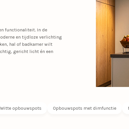
SALE tafellampen
SALE opbouwspots
en
Calex Lampen
Segula Lichtbron
SALE buitenlampen
 functionaliteit. In de
Woonkamerlampen
Buitenlampen
Kasten
Eettafellampen
Videverlichting
Salontafels
Plafondven
Buiten
Sideta
derne en tijdloze verlichting
SALE eettafelampe
ken, hal of badkamer wilt
met lamp
htig, gericht licht én een
SALE plafondventil
Light and Living
Schemerlampen
Nachtkastlampen
Slimme verlichti
Philips Hue
Touch Lampen
Plafonnières
Uplighters
Witte opbouwspots
Opbouwspots met dimfunctie
Schelpenlampen
Vaaslampen