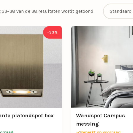
t 33–38 van de 38 resultaten wordt getoond
-33%
ante plafondspot box
Wandspot Campus
messing
orraad
Beperkt op voorraad