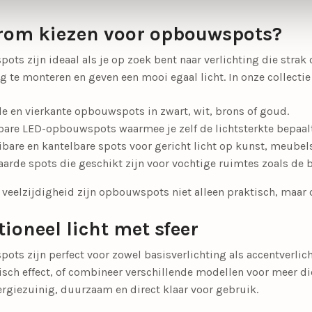
om kiezen voor opbouwspots?
ts zijn ideaal als je op zoek bent naar verlichting die strak
 te monteren en geven een mooi egaal licht. In onze collectie 
e en vierkante opbouwspots in zwart, wit, brons of goud.
are LED-opbouwspots waarmee je zelf de lichtsterkte bepaalt
ibare en kantelbare spots voor gericht licht op kunst, meubel
aarde spots die geschikt zijn voor vochtige ruimtes zoals de
veelzijdigheid zijn opbouwspots niet alleen praktisch, maar oo
ioneel licht met sfeer
ts zijn perfect voor zowel basisverlichting als accentverlichti
ch effect, of combineer verschillende modellen voor meer die
rgiezuinig, duurzaam en direct klaar voor gebruik.