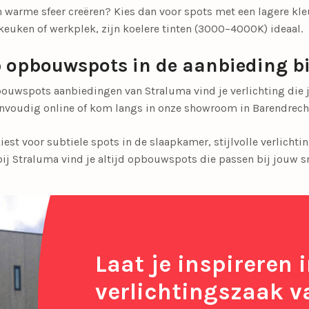
n warme sfeer creëren? Kies dan voor spots met een lagere kl
keuken of werkplek, zijn koelere tinten (3000–4000K) ideaal.
 opbouwspots in de aanbieding b
bouwspots aanbiedingen van Straluma vind je verlichting die
nvoudig online of kom langs in onze showroom in Barendrecht 
kiest voor subtiele spots in de slaapkamer, stijlvolle verlicht
bij Straluma vind je altijd opbouwspots die passen bij jouw 
Laat je inspireren 
verlichtingszaak v