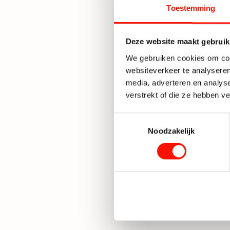
Toestemming
Momen
Oorspr
Huidige
398,-
Deze website maakt gebruik
We gebruiken cookies om cont
websiteverkeer te analyseren
media, adverteren en analys
Li
verstrekt of die ze hebben v
Onze l
Toestemmingsselectie
Noodzakelijk
functi