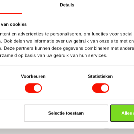
Details
teel niet op voorraad
Momenteel niet op voorra
Plafondspot Pure Lines antraciet/hout cct aantal
Spot-/wand
onkelijke prijs was: 449,-.
 prijs is: 398,-.
Oorspronkelijke prijs was
Huidige prijs is: 24,99.
24,99
449,-
34,99
 van cookies
ent en advertenties te personaliseren, om functies voor social
. Ook delen we informatie over uw gebruik van onze site met on
e. Deze partners kunnen deze gegevens combineren met andere i
chtadvies op maat
erzameld op basis van uw gebruik van hun services.
ichtexperts helpen je graag met een lichtplan dat sfeer en
Voorkeuren
Statistieken
onaliteit perfect in balans brengt.
Plan je lichtadvies
Selectie toestaan
Alles
«
1
Pagina