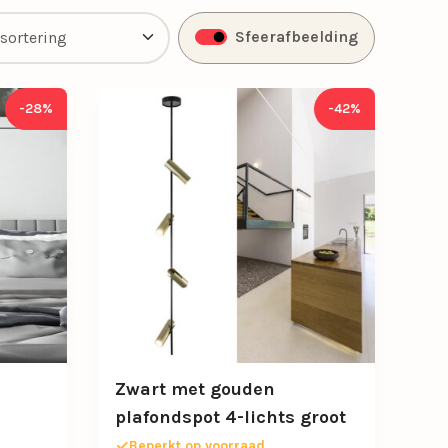
Sfeerafbeelding
-28%
-42%
Zwart met gouden
plafondspot 4-lichts groot
Beperkt op voorraad