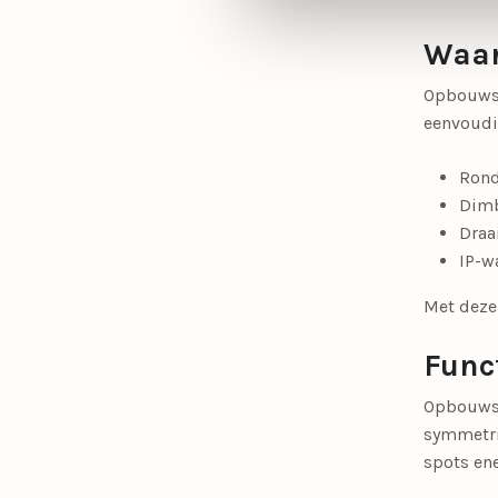
Waar
Opbouwspo
eenvoudig
Rond
Dimb
Draa
IP-w
Met deze 
Funct
Opbouwspo
symmetris
spots ene