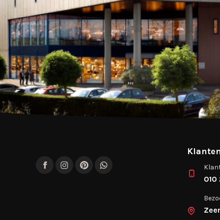
Klanten
Klan
Facebook
Instagram
Pinterest
WhatsApp
010 
Bezo
Zee