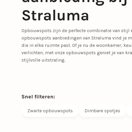
Meer lichtbronnen
Straluma
LED lichtbronnen
Smart lichtbronn
Opbouwspots zijn de perfecte combinatie van stijl en
Slaapkamerlampen
Eetkamerstoelen
Tafellampen
Tienerkamerlampen
Opbouwspots
Fauteuils
opbouwspots aanbiedingen van Straluma vind je mo
die in elke ruimte past. Of je nu de woonkamer, keu
verlichten, met onze opbouwspots geniet je van krac
Meer verlichting
stijlvolle uitstraling.
Bedlampjes
Driepoot lampen
Woonaccessoires
Booglampen
Klemlampen
Snel filteren:
Bureaulampen
Lampenkappen
Calex Lampen
Lampenvoeten
Zwarte opbouwspots
Dimbare spotjes
Draadlampen
Leeslampen