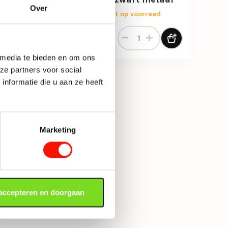
Over
ad
Momenteel niet op voorraad
lamp 1-lichts zwart met hout aantal
Verstelbare 3-lichts plafonds
: 34,99.
Oorspronkelijke prijs was: 99,95.
Huidige prijs is: 79,95.
79,95
99,95
 media te bieden en om ons
ze partners voor social
nformatie die u aan ze heeft
Marketing
 accepteren en doorgaan
2