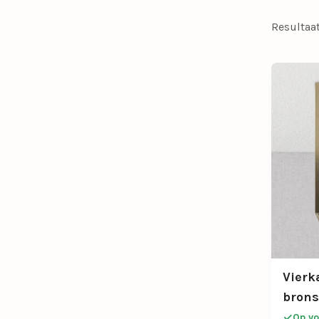
Resultaa
Vierk
brons
Op vo