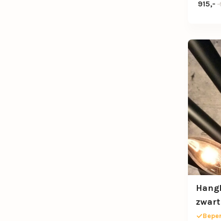
Oorspr
Huidige
915,-
Hangl
zwart
Beper