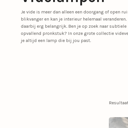
Meer lichtbronnen
Je vide is meer dan alleen een doorgang of open rui
LED lichtbronnen
Smart lichtbronn
blikvanger en kan je interieur helemaal veranderen. 
daarbij erg belangrijk. Ben je op zoek naar subtiele 
opvallend pronkstuk? In onze grote collectie videv
Slaapkamerlampen
Eetkamerstoelen
Tafellampen
Tienerkamerlampen
Opbouwspots
Fauteuils
je altijd een lamp die bij jou past.
Meer verlichting
Bedlampjes
Driepoot lampen
Woonaccessoires
Booglampen
Klemlampen
Bureaulampen
Lampenkappen
Resultaa
Calex Lampen
Lampenvoeten
Draadlampen
Leeslampen