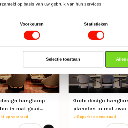
erzameld op basis van uw gebruik van hun services.
-5%
Voorkeuren
Statistieken
Selectie toestaan
Alles
 design hanglamp
Grote design hangla
ten in mat goud
planeten in mat zwar
80cm
kt op voorraad
Beperkt op voorraad
Grote design hanglamp planeten in mat goud 60cm 
Grote des