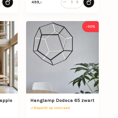
: 975,-.
499,-
-30%
apple
Hanglamp Dodeca 65 zwart
Beperkt op voorraad