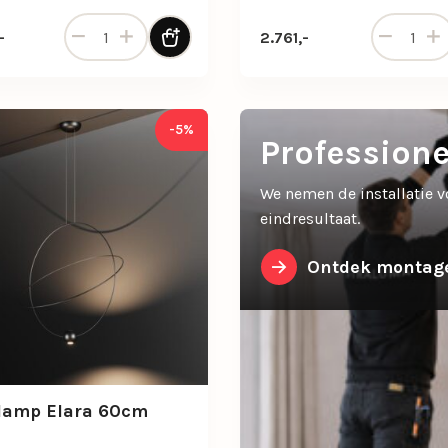
Hanglamp Brooklyn ovaal zwart aantal
Hanglamp C
-
2.761,-
-5%
Profession
We nemen de installatie v
eindresultaat.
Ontdek montage
lamp Elara 60cm