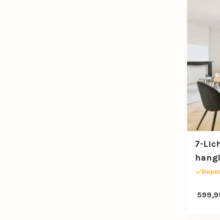
7-Lic
hangl
smoke
Beper
599,9