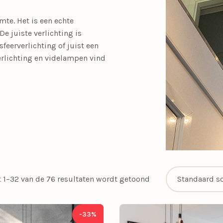
SALE tafellampen
mte. Het is een echte
SALE opbouwspots
en
Calex Lampen
Segula Lichtbron
De juiste verlichting is
sfeerverlichting of juist een
SALE buitenlampen
erlichting en videlampen vind
Woonkamerlampen
Buitenlampen
Kasten
Eettafellampen
Videverlichting
Salontafels
Plafondven
Buiten
Sideta
SALE eettafelampe
met lamp
SALE plafondventil
Light and Living
Schemerlampen
Nachtkastlampen
Slimme verlichti
Philips Hue
Touch Lampen
t 1–32 van de 76 resultaten wordt getoond
Plafonnières
Uplighters
Schelpenlampen
Vaaslampen
-33%