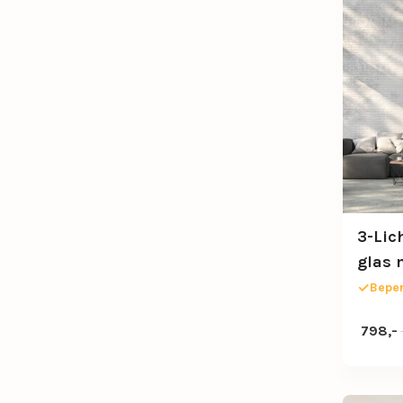
3-Lic
glas 
Beper
Oorspro
Huidige
798,-