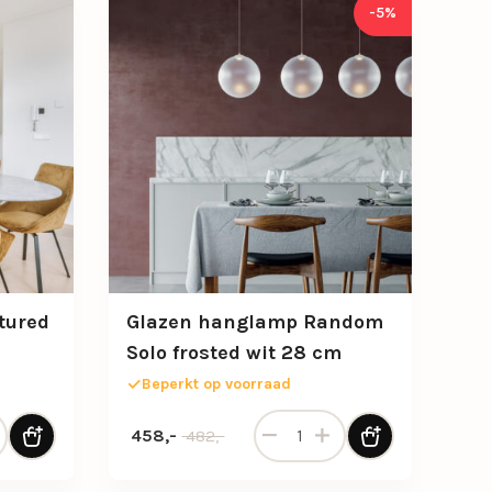
-5%
tured
Glazen hanglamp Random
Solo frosted wit 28 cm
Beperkt op voorraad
aantal
glamp textured black ovaal aantal
Glazen hanglamp Random Solo
Oorspronkelijke prijs was: 482,-.
Huidige prijs is: 458,-.
458,-
482,-