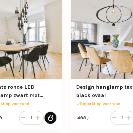
hts ronde LED
Design hanglamp tex
amp zwart met
black ovaal
 glas
kt op voorraad
Beperkt op voorraad
7-Lichts ronde LED hanglamp zwart met smoke glas 
Design han
9
498,-