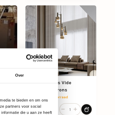
Over
Grote 7-lichts Vide
hanglamp brons
Beperkt op voorraad
 media te bieden en om ons
Grote 7-lichts Vide hanglamp 
ze partners voor social
1.309,-
nformatie die u aan ze heeft