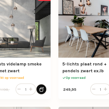
hts videlamp smoke
5-lichts plaat rond +
met zwart
pendels zwart ex.lb
kt op voorraad
Op voorraad
3-Lichts videlamp smoke glas met zwart aantal
5-lichts p
nkelijke prijs was: 1.198,-.
 prijs is: 798,-.
249,95
1.198,-