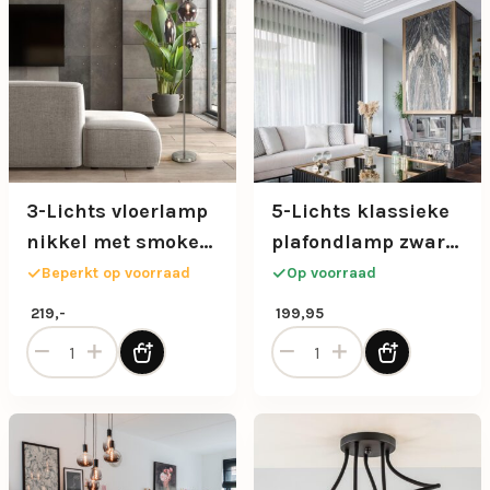
3-Lichts vloerlamp
5-Lichts klassieke
nikkel met smoke
plafondlamp zwart
glazen kappen
met amber glazen
Beperkt op voorraad
Op voorraad
dimbaar
bollen
219,-
199,95
3-Lichts vloerlamp nikkel met smoke glazen kappen dimb
5-Lichts klassieke plafond