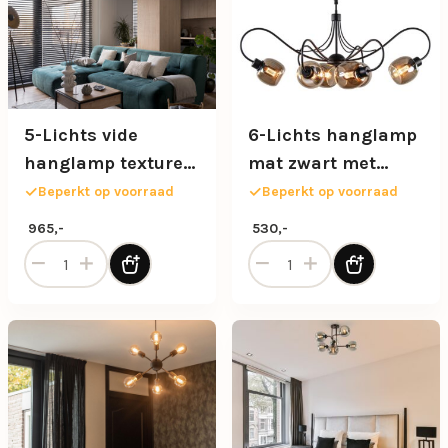
5-Lichts vide
6-Lichts hanglamp
hanglamp textured
mat zwart met
black excl
smoke glazen
Beperkt op voorraad
Beperkt op voorraad
lichtbronnen
kappen
965,-
530,-
5-Lichts vide hanglamp textured black excl lichtbronnen a
6-Lichts hanglamp mat zwa