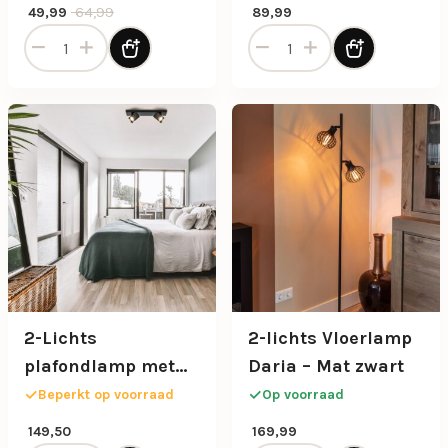
kappen
Oorspronkelijke prijs was: 64,99.
Huidige prijs is: 49,99.
64,99
49,99
89,99
1-Lichts hanglamp zwart met smoke glazen cilinder aantal
2-Lichts plafond/wandlamp
2-Lichts
2-lichts Vloerlamp
plafondlamp met
Daria – Mat zwart
vierkante spots
Beperkt op voorraad
Op voorraad
mat zwart
149,50
169,99