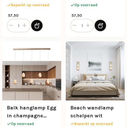
chroom
verstelbaar
Beperkt op voorraad
Op voorraad
57,50
57,50
Badkamer spot Rain 1 lichts chroom aantal
Badkamer spot Rain nikkel 
Balk hanglamp Egg
Beach wandlamp
in champagne
schelpen wit
kleur 5-lichts
Op voorraad
Beperkt op voorraad