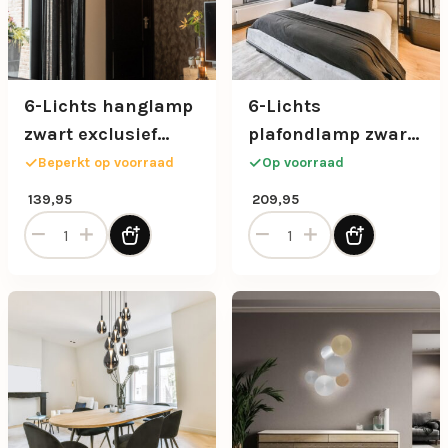
6-Lichts hanglamp
6-Lichts
zwart exclusief
plafondlamp zwart
lichtbron
met smoke glazen
Beperkt op voorraad
Op voorraad
bollen
139,95
209,95
6-Lichts hanglamp zwart exclusief lichtbron aantal
6-Lichts plafondlamp zwart