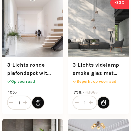
-33%
3-Lichts ronde
3-Lichts videlamp
plafondspot wit
smoke glas met
verstelbaar
zwart
Op voorraad
Beperkt op voorraad
Oorspronkelijke prijs was: 1.1
Huidige prijs is: 798,-.
1.198,-
105,-
798,-
3-Lichts ronde plafondspot wit verstelbaar aantal
3-Lichts videlamp smoke gl