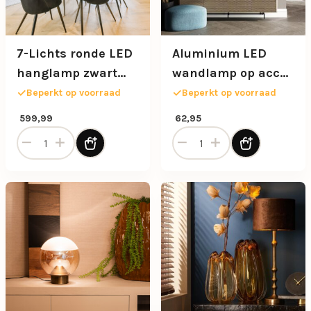
7-Lichts ronde LED
Aluminium LED
hanglamp zwart
wandlamp op accu
met smoke glas
3-standen dimbaar
Beperkt op voorraad
Beperkt op voorraad
599,99
62,95
7-Lichts ronde LED hanglamp zwart met smoke glas aanta
Aluminium LED wandlamp o