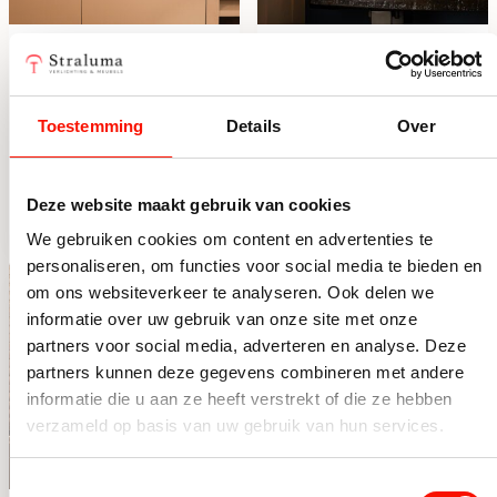
Amber globe
Antiek bronzen
tafellamp Yvonne
lampvoet Semut
met bronzen voet
exclusief kap
Beperkt op voorraad
Op voorraad
Toestemming
Details
Over
159,-
49,90
Amber globe tafellamp Yvonne met bronzen voet aantal
Antiek bronzen lampvoet Se
Deze website maakt gebruik van cookies
We gebruiken cookies om content en advertenties te
personaliseren, om functies voor social media te bieden en
om ons websiteverkeer te analyseren. Ook delen we
informatie over uw gebruik van onze site met onze
partners voor social media, adverteren en analyse. Deze
partners kunnen deze gegevens combineren met andere
informatie die u aan ze heeft verstrekt of die ze hebben
verzameld op basis van uw gebruik van hun services.
Toestemmingsselectie