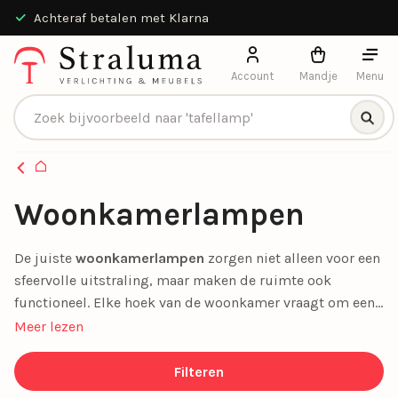
Achteraf betalen met Klarna
Account
Mandje
Menu
Producten zoeken
Homepagina
Woonkamerlampen
De juiste
woonkamerlampen
zorgen niet alleen voor een
sfeervolle uitstraling, maar maken de ruimte ook
functioneel. Elke hoek van de woonkamer vraagt om een
ander soort
verlichting
. De leeshoek heeft bijvoorbeeld
Meer lezen
een andere lamp nodig dan de eettafel of de zithoek.
Daarom is het belangrijk om vooraf te bedenken welke
Filteren
activiteiten je in de woonkamer wilt doen en waar deze