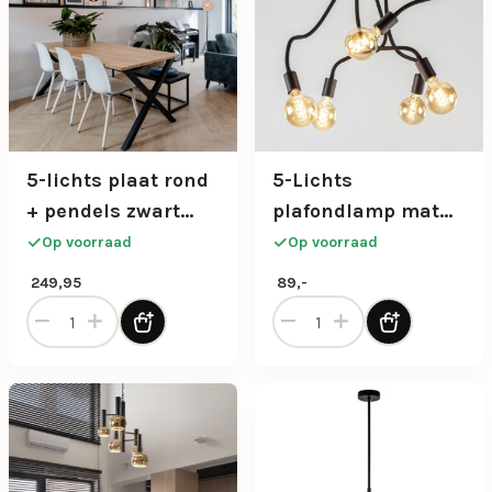
5-lichts plaat rond
5-Lichts
+ pendels zwart
plafondlamp mat
ex.lb
zwart met flexibele
Op voorraad
Op voorraad
armen
249,95
89,-
5-lichts plaat rond + pendels zwart ex.lb aantal
5-Lichts plafondlamp mat z