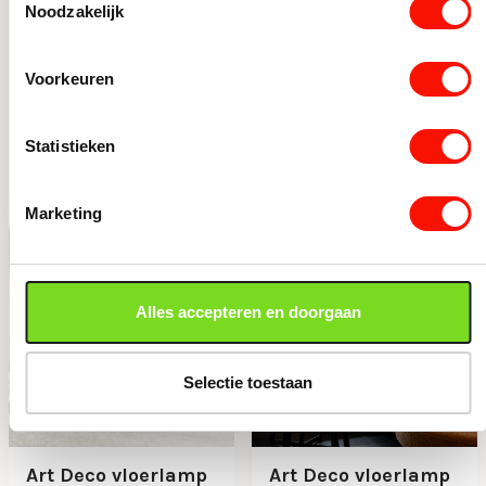
Noodzakelijk
Antiek bronzen
Antiek bronzen
lampvoet Semut
tafellamp Yaelle
Voorkeuren
exclusief kap
Light and Living
Op voorraad
Op voorraad
45,50
77,95
Statistieken
Antiek bronzen lampvoet Semut exclusief kap aantal
Antiek bronzen tafellamp Ya
Marketing
Alles accepteren en doorgaan
Selectie toestaan
Art Deco vloerlamp
Art Deco vloerlamp