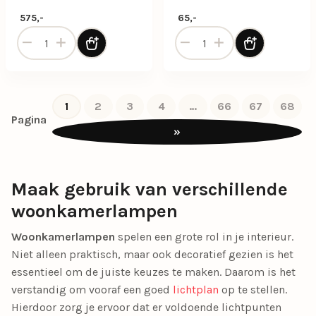
575,-
65,-
Balk hanglamp Egg in champagne kleur 5-lichts aantal
Beach wandlamp schelpen w
1
2
3
4
…
66
67
68
Pagina
»
Maak gebruik van verschillende
woonkamerlampen
Woonkamerlampen
spelen een grote rol in je interieur.
Niet alleen praktisch, maar ook decoratief gezien is het
essentieel om de juiste keuzes te maken. Daarom is het
verstandig om vooraf een goed
lichtplan
op te stellen.
Hierdoor zorg je ervoor dat er voldoende lichtpunten