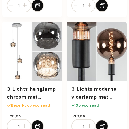
2-Lichts plafondlamp met vierkante spots mat zwart aanta
2-lichts Vloerlamp Daria - 
3-Lichts hanglamp
3-Lichts moderne
chroom met
vloerlamp mat
smokey glazen
zwart exclusief
Beperkt op voorraad
Op voorraad
kappen
lichtbron
189,95
219,95
3-Lichts hanglamp chroom met smokey glazen kappen aan
3-Lichts moderne vloerlamp