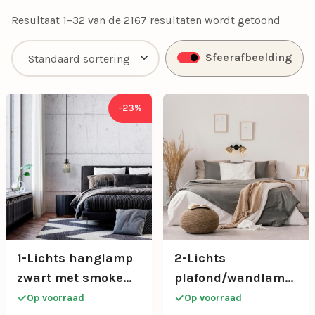
plaatsvinden. Zodra je dit helder hebt, bepaal je
Resultaat 1–32 van de 2167 resultaten wordt getoond
eenvoudig waar de lichtpunten moeten komen. Op deze
manier zorg je ervoor dat elke hoek van de woonkamer
Sfeerafbeelding
optimaal verlicht is.
-23%
1-Lichts hanglamp
2-Lichts
zwart met smoke
plafond/wandlamp
glazen cilinder
zwart met bamboe
Op voorraad
Op voorraad