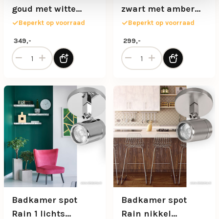
goud met witte
zwart met amber
glazen bollen
glazen bollen
Beperkt op voorraad
Beperkt op voorraad
349,-
299,-
Art Deco vloerlamp goud met witte glazen bollen aantal
Art Deco vloerlamp zwart m
Badkamer spot
Badkamer spot
Rain 1 lichts
Rain nikkel