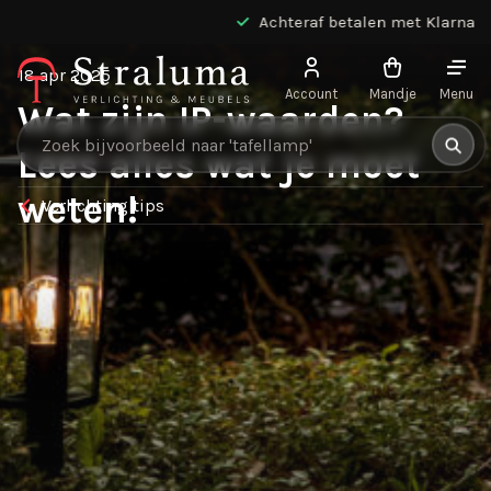
Achteraf betalen met Klarna
18 apr 2025
Account
Mandje
Menu
Wat zijn IP-waarden?
Producten zoeken
Lees alles wat je moet
weten!
Verlichting tips