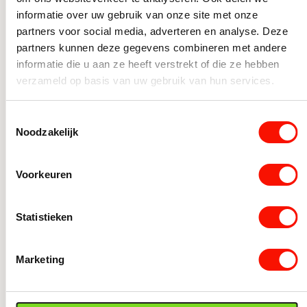
Denk hierbij aan de waterstraal uit een kraan of
informatie over uw gebruik van onze site met onze
douchekop.
partners voor social media, adverteren en analyse. Deze
partners kunnen deze gegevens combineren met andere
informatie die u aan ze heeft verstrekt of die ze hebben
IP67
verzameld op basis van uw gebruik van hun services.
Wanneer je in de douchebak of in het bad lampen hebt,
moeten deze minimaal de keuring IP67 hebben. Deze
Toestemmingsselectie
lampen zijn stofdicht en beschermd tegen
Noodzakelijk
onderdompeling tot 1 meter diep.
Voorkeuren
IP68
De hoogste bescherming. Lampen met de IP68-keuring
Statistieken
zijn stofdicht en beschermd tegen verblijf onder water.
Denk aan de verlichting in zwembaden.
Marketing