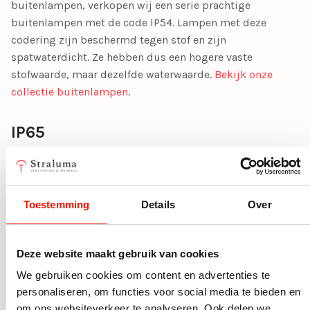
buitenlampen, verkopen wij een serie prachtige
buitenlampen met de code IP54. Lampen met deze
codering zijn beschermd tegen stof en zijn
spatwaterdicht. Ze hebben dus een hogere vaste
stofwaarde, maar dezelfde waterwaarde.
Bekijk onze
collectie buitenlampen
.
IP65
Lampen met deze code zijn stofdicht, bieden volledige
beveiliging tegen spanning voerende voorwerpen en
beschermen tegen waterstralen. Ook verlichting met IP65
Toestemming
Details
Over
is zeer geschikt voor de badkamer.
IP66
Deze website maakt gebruik van cookies
Lampen met de keuring IP66 zijn stofdicht, bieden
We gebruiken cookies om content en advertenties te
volledige beveiliging tegen spanning voerende
personaliseren, om functies voor social media te bieden en
voorwerpen en beschermen tegen harde waterstralen.
om ons websiteverkeer te analyseren. Ook delen we