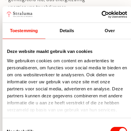
– voorzien van touchdimmer
Eigenschappen
Toestemming
Details
Over
Productdetails
Artikelnummer
08250625
Deze website maakt gebruik van cookies
We gebruiken cookies om content en advertenties te
Overigen
personaliseren, om functies voor social media te bieden en
Verstelbaar
Ja, verstelbaar
om ons websiteverkeer te analyseren. Ook delen we
informatie over uw gebruik van onze site met onze
Aantal lichtbronnen
1
partners voor social media, adverteren en analyse. Deze
partners kunnen deze gegevens combineren met andere
Energielabel
A+
informatie die u aan ze heeft verstrekt of die ze hebben
verzameld op basis van uw gebruik van hun services.
Dimbaar
Ja, dimbaar
Meer bekijken
Wattage per
19
Toestemmingsselectie
lichtbron