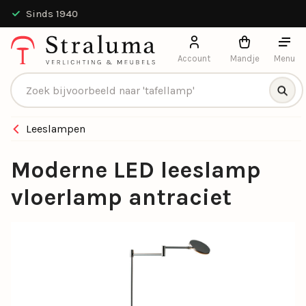
Sinds 1940
Account
Mandje
Menu
Producten zoeken
Leeslampen
Moderne LED leeslamp
vloerlamp antraciet