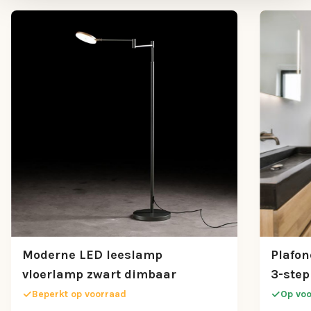
Hoogte (cm)
140
Moderne LED leeslamp
Plafo
vloerlamp zwart dimbaar
3-step
Beperkt op voorraad
Op vo