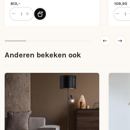
813,-
109,95
tal
Moderne LED leeslamp vloerlamp zwart dimbaar aantal
Plafond
Anderen bekeken ook