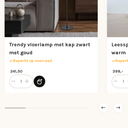
Trendy vloerlamp met kap zwart
Leessp
met goud
warm
Beperkt op voorraad
Beperk
241,50
398,-
n brons aantal
Trendy vloerlamp met kap zwart met goud aantal
Leesspo