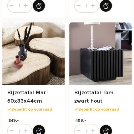
Bijzettafel Aron zwart 60x60 cm aantal
Bijzettafel Aron zwart 80x8
Bijzettafel Mari
Bijzettafel Tom
50x33x44cm
zwart hout
Beperkt op voorraad
Beperkt op voorraad
249,-
499,-
Bijzettafel Mari 50x33x44cm aantal
Bijzettafel Tom zwart hout 