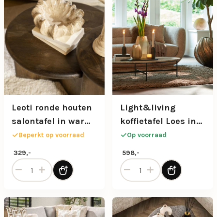
Leoti ronde houten
Light&living
salontafel in warm
koffietafel Loes in
bruin
beige/grijs marmer
Beperkt op voorraad
Op voorraad
en zwart
329,-
598,-
Leoti ronde houten salontafel in warm bruin aantal
Light&living koffietafel Lo