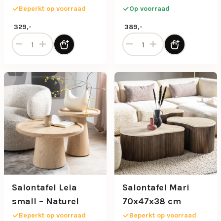
& Marmer
Beperkt op voorraad
Op voorraad
329,-
389,-
Salontafel Kira small - Mango hout & Marmer aantal
Salontafel Leia Large - Natu
Salontafel Leia
Salontafel Mari
small – Naturel
70x47x38 cm
Beperkt op voorraad
Beperkt op voorraad