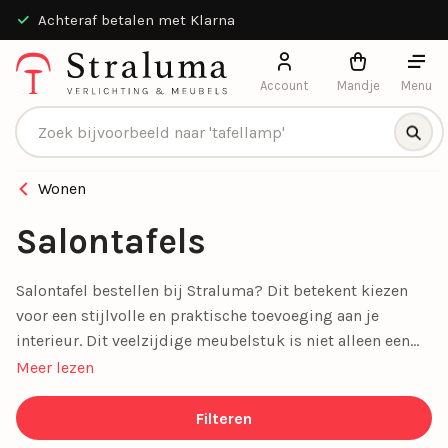
Achteraf betalen met Klarna
Account
Mandje
Menu
Producten zoeken
Wonen
Salontafels
Salontafel bestellen bij Straluma? Dit betekent kiezen
voor een stijlvolle en praktische toevoeging aan je
interieur. Dit veelzijdige meubelstuk is niet alleen een
functionele plek voor je koffiekopje, boeken of
Meer lezen
afstandsbediening, maar ook een echte sfeermaker in je
woonkamer. Van
moderne salontafels
tot
tijdloze houten
Filteren
ontwerpen
, bij Straluma vind je de perfecte tafel die bij