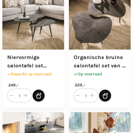
Niervormige
Organische bruine
salontafel set
salontafel set van 2
Fossil met
met slanke poten
Beperkt op voorraad
Op voorraad
natuursteen-look
249,-
229,-
zwart blad
Niervormige salontafel set Fossil met natuursteen-look zw
Organische bruine salontafe