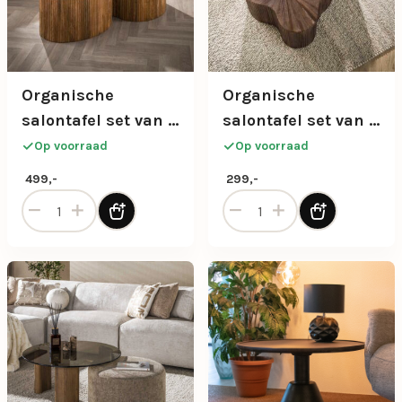
Organische
Organische
salontafel set van 2
salontafel set van 2
in beige en hout
in massief teak
Op voorraad
Op voorraad
499,-
299,-
Organische salontafel set van 2 in beige en hout aantal
Organische salontafel set va