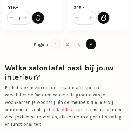
319,-
349,-
Salontafel Leia small - Naturel aantal
Salontafel Mari 70x47x38 c
1
2
3
»
Pagina
Welke salontafel past bij jouw
interieur?
Bij het kiezen van de juiste salontafel spelen
verschillende factoren een rol: de grootte van je
woonkamer, je woonstijl én de meubels die je erbij
combineert, zoals je
bank
of
fauteuil
. In ons assortiment
vind je diverse modellen, elk met hun eigen uitstraling
en functionaliteit: