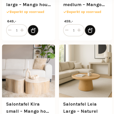
large – Mango hout
medium – Mango
& Marmer
hout & Marmer
Beperkt op voorraad
Beperkt op voorraad
649,-
459,-
Salontafel Kira large - Mango hout & Marmer aantal
Salontafel Kira medium - 
Salontafel Kira
Salontafel Leia
small – Mango hout
Large – Naturel