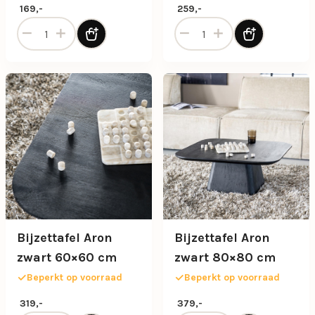
169,-
259,-
Bijzettafel “Boogie S” – Zwart Ø55 cm aantal
Bijzettafel “Boogie” L – Zw
Bijzettafel Aron
Bijzettafel Aron
zwart 60×60 cm
zwart 80×80 cm
Beperkt op voorraad
Beperkt op voorraad
319,-
379,-