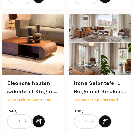
Eleonora houten
Irona Salontafel L
salontafel King met
Beige met Smoked
opbergruimte
Glas Ø80 cm
Beperkt op voorraad
Beperkt op voorraad
649,-
189,-
Eleonora houten salontafel King met opbergruimte aantal
Irona Salontafel L Beige m