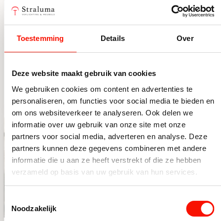
Salontafel “Donn” –
Salontafel Babs
Zwart (110 × 53 × 36
Rond met
Toestemming
Details
Over
cm)
Steenblad en
Beperkt op voorraad
Beperkt op voorraad
Mangohouten
299,-
549,-
Deze website maakt gebruik van cookies
Bolpoten
Salontafel “Donn” – Zwart (110 × 53 × 36 cm) aantal
Salontafel Babs Rond met 
We gebruiken cookies om content en advertenties te
personaliseren, om functies voor social media te bieden en
om ons websiteverkeer te analyseren. Ook delen we
informatie over uw gebruik van onze site met onze
partners voor social media, adverteren en analyse. Deze
partners kunnen deze gegevens combineren met andere
informatie die u aan ze heeft verstrekt of die ze hebben
verzameld op basis van uw gebruik van hun services.
Toestemmingsselectie
Noodzakelijk