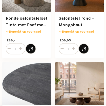
Ronde salontafelset
Salontafel rond –
Tinto met Poef met
Mangohout
rookglas
Beperkt op voorraad
Beperkt op voorraad
299,-
209,95
Ronde salontafelset Tinto met Poef met rookglas aantal
Salontafel rond - Mangohou