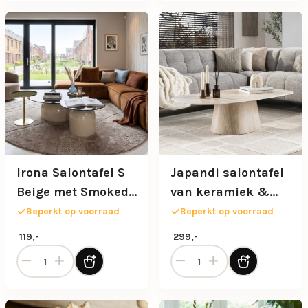
Irona Salontafel S
Japandi salontafel
Beige met Smoked
van keramiek &
Glas Ø50 cm
travertin
Beperkt op voorraad
Beperkt op voorraad
119,-
299,-
Irona Salontafel S Beige met Smoked Glas Ø50 cm aantal
Japandi salontafel van kera