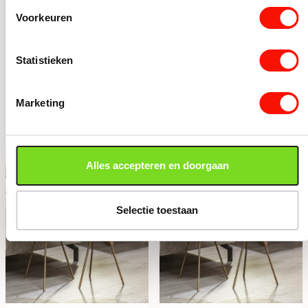
Voorkeuren
Bijzettafel Envira
Bijzettafel Envira
antiek goud
antiek goud
Statistieken
Ø30×80.5 cm
Ø35×98,5 cm
Beperkt op voorraad
Beperkt op voorraad
57,50
67,50
Marketing
Bijzettafel Envira antiek goud Ø30x80.5 cm aantal
Bijzettafel Envira antiek g
Alles accepteren en doorgaan
Selectie toestaan