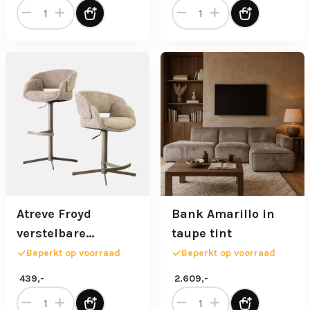
Armstoel Microleder Bull antraciet met zwarte poot aantal
Armstoel Raster wieltjes ve
Atreve Froyd
Bank Amarillo in
verstelbare
taupe tint
draaibare barstoel
Beperkt op voorraad
Beperkt op voorraad
brons in stof
439,-
2.609,-
Anthology 05 brons
Atreve Froyd verstelbare draaibare barstoel brons in stof 
Bank Amarillo in taupe tint 