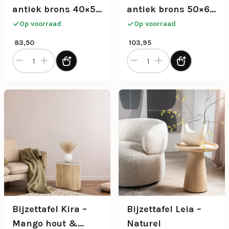
antiek brons 40×50
antiek brons 50×60
cm
cm
Op voorraad
Op voorraad
83,50
103,95
Bijzettafel Janna antiek brons 40x50 cm aantal
Bijzettafel Janna antiek br
Bijzettafel Kira –
Bijzettafel Leia –
Mango hout &
Naturel