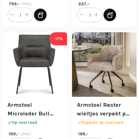
Oorspronkelijke prijs was: 999,-.
Huidige prijs is: 799,-.
999,-
799,-
337,-
Acacia houten eettafel met afgeronde hoeken aantal
Armstoel Barillo antraciet 
-17%
Armstoel
Armstoel Raster
Microleder Bull
wieltjes verpakt per
antraciet met
2/ Hoven zand-
Op voorraad
Beperkt op voorraad
zwarte poot
bruin
Oorspronkelijke prijs was: 240,-.
Huidige prijs is: 199,-.
240,-
199,-
189,-