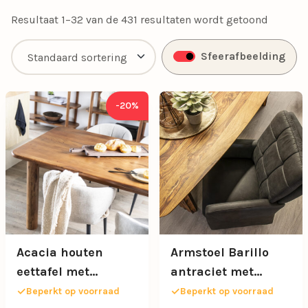
warmte en persoonlijkheid uitstraalt.
Resultaat 1–32 van de 431 resultaten wordt getoond
Sfeerafbeelding
-20%
Acacia houten
Armstoel Barillo
eettafel met
antraciet met
afgeronde hoeken
handgreep
Beperkt op voorraad
Beperkt op voorraad