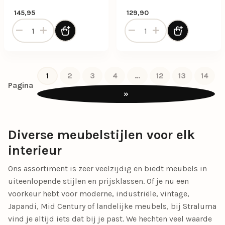
145,95
129,90
Bijzettafel Mangohout - Large aantal
Bijzettafel Mangohout - Sma
1
2
3
4
…
12
13
14
Pagina
»
Diverse meubelstijlen voor elk
interieur
Ons assortiment is zeer veelzijdig en biedt meubels in
uiteenlopende stijlen en prijsklassen. Of je nu een
voorkeur hebt voor
moderne, industriële, vintage,
Japandi, Mid Century
of
landelijke meubels
, bij Straluma
vind je altijd iets dat bij je past. We hechten veel waarde