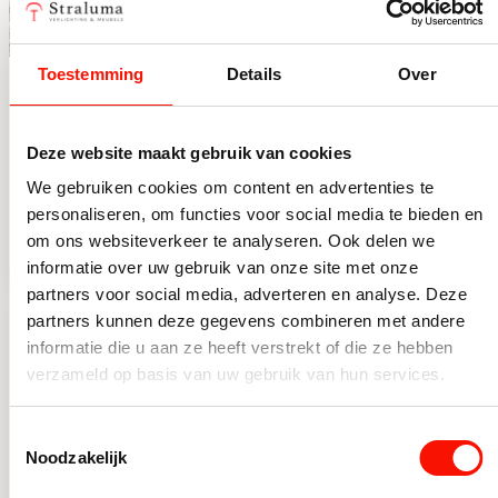
Toestemming
Details
Over
Bijzettafel Aron
Bijzettafel Bobbie
zwart 80×80 cm
bruin walnoot
fineer
Beperkt op voorraad
Beperkt op voorraad
Deze website maakt gebruik van cookies
We gebruiken cookies om content en advertenties te
379,-
219,-
personaliseren, om functies voor social media te bieden en
Bijzettafel Aron zwart 80x80 cm aantal
Bijzettafel Bobbie bruin wal
om ons websiteverkeer te analyseren. Ook delen we
informatie over uw gebruik van onze site met onze
partners voor social media, adverteren en analyse. Deze
partners kunnen deze gegevens combineren met andere
informatie die u aan ze heeft verstrekt of die ze hebben
verzameld op basis van uw gebruik van hun services.
Toestemmingsselectie
Noodzakelijk