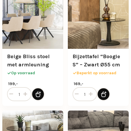
Beige Bliss stoel
Bijzettafel “Boogie
met armleuning
S” – Zwart Ø55 cm
Op voorraad
Beperkt op voorraad
199,-
169,-
Beige Bliss stoel met armleuning aantal
Bijzettafel “Boogie S” – Zw