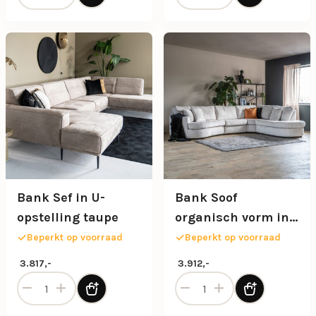
Bank Sef in U-
Bank Soof
opstelling taupe
organisch vorm in
gebroken wit
Beperkt op voorraad
Beperkt op voorraad
3.817,-
3.912,-
Bank Sef in U-opstelling taupe aantal
Bank Soof organisch vorm i