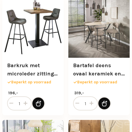
Barkruk met
Bartafel deens
microleder zitting
ovaal keramiek en
graphite en zwart
travertin
Beperkt op voorraad
Beperkt op voorraad
metalen poot
196,-
319,-
Barkruk met microleder zitting graphite en zwart metalen
Bartafel deens ovaal kerami