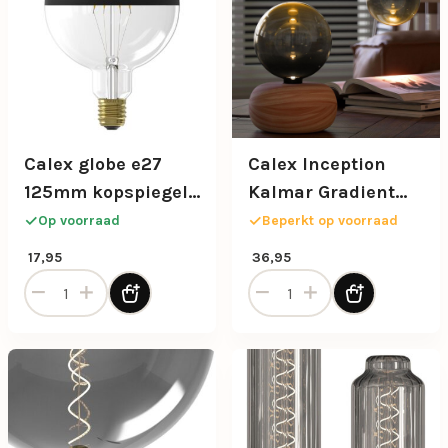
Calex globe e27
Calex Inception
125mm kopspiegel
Kalmar Gradient
zwart dimbaar
black/gold dimbaar
Op voorraad
Beperkt op voorraad
17,95
36,95
Calex globe e27 125mm kopspiegel zwart dimbaar aantal
Calex Inception Kalmar Gra