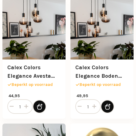
Calex Colors
Calex Colors
Elegance Avesta
Elegance Boden
zwart dimbaar
zwart dimbaar
Beperkt op voorraad
Beperkt op voorraad
44,95
49,95
Calex Colors Elegance Avesta zwart dimbaar aantal
Calex Colors Elegance Bode