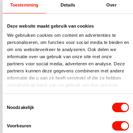
Toestemming
Details
Over
Calex multipendel
Calex Organic Evo
Deze website maakt gebruik van cookies
plafondbalk 5-
Champagne XXL
We gebruiken cookies om content en advertenties te
lichts E27 pendels
1800K dimbaar
Op voorraad
Beperkt op voorraad
personaliseren, om functies voor social media te bieden en
zwart
om ons websiteverkeer te analyseren. Ook delen we
159,90
45,95
informatie over uw gebruik van onze site met onze
Calex multipendel plafondbalk 5-lichts E27 pendels zwart
Calex Organic Evo Champag
partners voor social media, adverteren en analyse. Deze
partners kunnen deze gegevens combineren met andere
informatie die u aan ze heeft verstrekt of die ze hebben
verzameld op basis van uw gebruik van hun services.
Toestemmingsselectie
Noodzakelijk
Voorkeuren