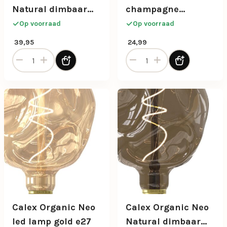
Natural dimbaar
champagne
6w e27
dimbaar
Op voorraad
Op voorraad
39,95
24,99
Calex Organic Natural dimbaar 6w e27 aantal
Calex Organic Neo champag
Calex Organic Neo
Calex Organic Neo
led lamp gold e27
Natural dimbaar