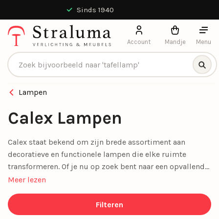
9.4 / 10 uit 13551 beoordelingen
Account
Mandje
Menu
Producten zoeken
Lampen
Calex Lampen
Calex staat bekend om zijn brede assortiment aan
decoratieve en functionele lampen die elke ruimte
transformeren. Of je nu op zoek bent naar een opvallende
eyecatcher of subtiele verlichting, Calex biedt het
Meer lezen
allemaal. Hun collectie omvat onder andere de
indrukwekkende XXL-lampen, die met unieke vormen en
Filteren
afwerkingen een statement maken in elk interieur.