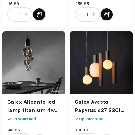
16,99
159,95
Calex 3.8w e27 buis 300mm 2100K dimb. aantal
Calex 5-lichts retro pendel
Calex Alicante led
Calex Avesta
lamp titanium 4w
Papyrus e27 220lm
e27
1800k dimbaar
Op voorraad
Op voorraad
49,95
39,99