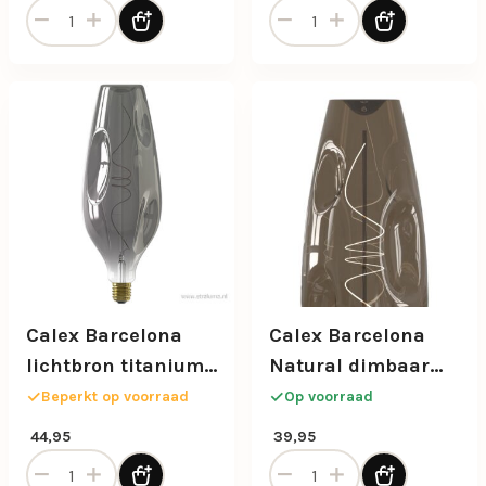
Calex Alicante led lamp titanium 4w e27 aantal
Calex Avesta Papyrus e27 
Calex Barcelona
Calex Barcelona
lichtbron titanium
Natural dimbaar
4w e27
4w e27
Beperkt op voorraad
Op voorraad
44,95
39,95
Calex Barcelona lichtbron titanium 4w e27 aantal
Calex Barcelona Natural di