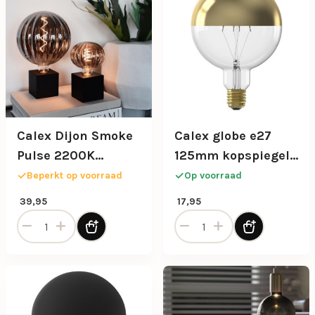
Calex Dijon Smoke
Calex globe e27
Pulse 2200K
125mm kopspiegel
dimbaar
goud dimbaar
Beperkt op voorraad
Op voorraad
39,95
17,95
Calex Dijon Smoke Pulse 2200K dimbaar aantal
Calex globe e27 125mm kop