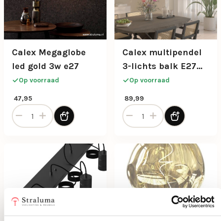
Calex Megaglobe
Calex multipendel
led gold 3w e27
3-lichts balk E27
pendels zwart
Op voorraad
Op voorraad
47,95
89,99
Calex Megaglobe led gold 3w e27 aantal
Calex multipendel 3-lichts 