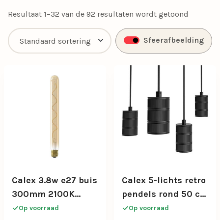
Daarnaast biedt Calex functionele verlichting met een
Resultaat 1–32 van de 92 resultaten wordt getoond
focus op kwaliteit en toepasbaarheid, waardoor je
verzekerd bent van de juiste verlichting voor elke
Sfeerafbeelding
situatie.
Calex 3.8w e27 buis
Calex 5-lichts retro
300mm 2100K
pendels rond 50 cm
dimb.
zwart
Op voorraad
Op voorraad