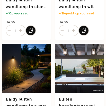
Baldy buiten
Baldy buiten
wandlamp in stone
wandlamp in wit
grey
Op voorraad
Beperkt op voorraad
14,95
14,95
Baldy buiten wandlamp in stone grey aantal
Baldy buiten wandlamp in w
Baldy buiten
Buiten
wandlamp in zwart
hanglantaarn tuin