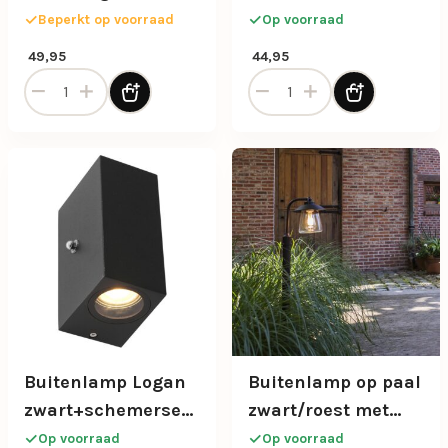
IP44
Beperkt op voorraad
Op voorraad
49,95
44,95
Buitenlamp Logan zwart 2xgu10 IP54 aantal
Buitenlamp Logan zwart+sc
Buitenlamp Logan
Buitenlamp op paal
zwart+schemersensor
zwart/roest met
IP44
helder glas
Op voorraad
Op voorraad