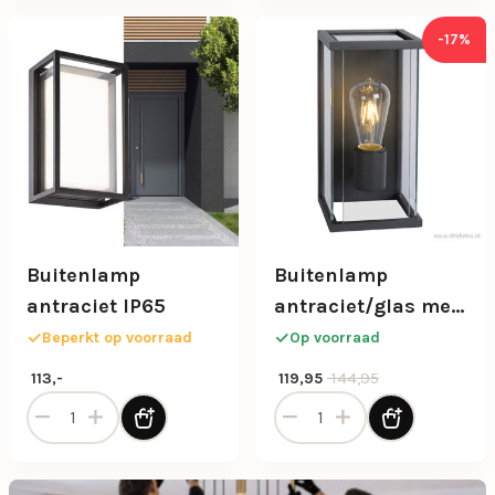
-17%
Buitenlamp
Buitenlamp
antraciet IP65
antraciet/glas met
bewegingssensor
Beperkt op voorraad
Op voorraad
IP54
Oorspronkelijke prijs was: 14
Huidige prijs is: 119,95.
144,95
113,-
119,95
Buitenlamp antraciet IP65 aantal
Buitenlamp antraciet/glas