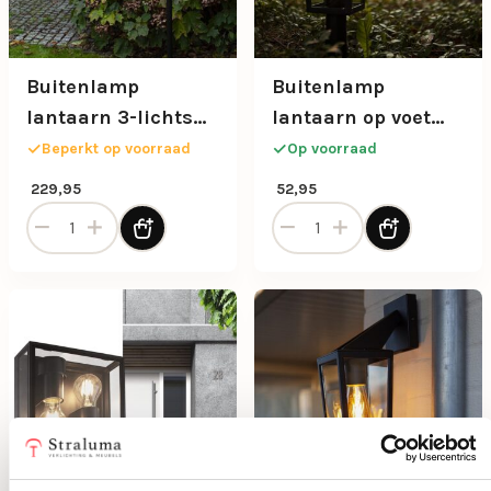
Buitenlamp
Buitenlamp
lantaarn 3-lichts
lantaarn op voet
mat zwart met
zwart met helder
Beperkt op voorraad
Op voorraad
helder glas
glas
229,95
52,95
Buitenlamp lantaarn 3-lichts mat zwart met helder glas aa
Buitenlamp lantaarn op voe