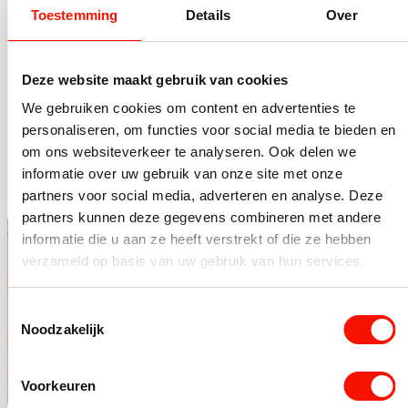
Toestemming
Details
Over
Buitenlamp
Buitenlamp
lantaarn vierkant
lantaarn zwart
Deze website maakt gebruik van cookies
antraciet IP65
IP44
Beperkt op voorraad
Beperkt op voorraad
We gebruiken cookies om content en advertenties te
personaliseren, om functies voor social media te bieden en
84,-
49,95
Buitenlamp lantaarn vierkant antraciet IP65 aantal
Buitenlamp lantaarn zwart 
om ons websiteverkeer te analyseren. Ook delen we
informatie over uw gebruik van onze site met onze
partners voor social media, adverteren en analyse. Deze
partners kunnen deze gegevens combineren met andere
informatie die u aan ze heeft verstrekt of die ze hebben
verzameld op basis van uw gebruik van hun services.
Toestemmingsselectie
Noodzakelijk
Voorkeuren