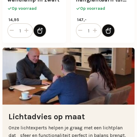
antraciet IP54
Op voorraad
Op voorraad
14,95
147,-
Baldy buiten wandlamp in zwart aantal
Buiten hanglantaarn tuin an
Lichtadvies op maat
Onze lichtexperts helpen je graag met een lichtplan
dat sfeer en functionaliteit perfect in balans brengt.