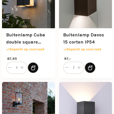
Buitenlamp Cuba
Buitenlamp Davos
double square
15 corten IP54
zwart IP54
Beperkt op voorraad
Beperkt op voorraad
87,95
97,-
Buitenlamp Cuba double square zwart IP54 aantal
Buitenlamp Davos 15 corten