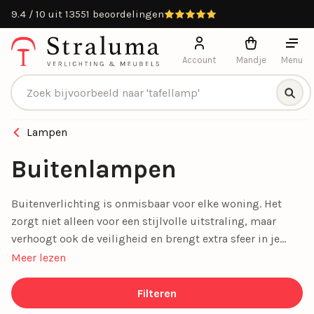
uit 13551 beoordelingen
Gratis
Account
Mandje
Menu
Producten zoeken
Lampen
Buitenlampen
Buitenverlichting is onmisbaar voor elke woning. Het
zorgt niet alleen voor een stijlvolle uitstraling, maar
verhoogt ook de veiligheid en brengt extra sfeer in je
tuin.
LED-buitenverlichting
is dé perfecte keuze voor wie
Meer lezen
op zoek is naar duurzame, energiezuinige en
milieuvriendelijke verlichting.
Filteren