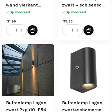
wand vierkant
zwart + sch.sensor
donker grijs IP54
IP54
Op voorraad
Op voorraad
31,99
59,95
Buitenlamp LED wand vierkant donker grijs IP54 aantal
Buitenlamp Logan zwart + s
Buitenlamp Logan
Buitenlamp Logan
zwart 2xgu10 IP54
zwart+schemersensor