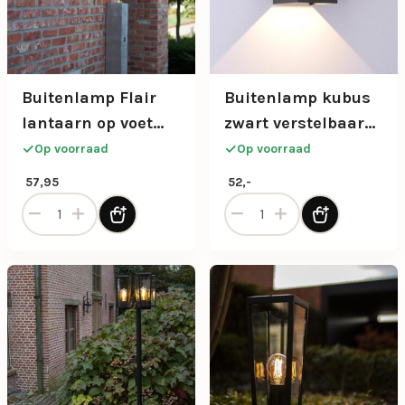
Buitenlamp Flair
Buitenlamp kubus
lantaarn op voet
zwart verstelbaar
zwart IP44
IP54
Op voorraad
Op voorraad
57,95
52,-
Buitenlamp Flair lantaarn op voet zwart IP44 aantal
Buitenlamp kubus zwart ver