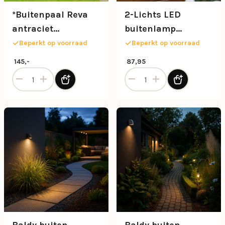
*Buitenpaal Reva
2-Lichts LED
antraciet
buitenlamp
kantelbaar
verstelbaar zwart
Beperkt op voorraad
Beperkt op voorraad
aluminium
145,-
87,95
*Buitenpaal Reva antraciet kantelbaar aantal
2-Lichts LED buitenlamp ve