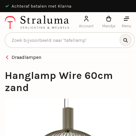
30 dagen bedenktijd
Account
Mandje
Menu
Producten zoeken
Draadlampen
Hanglamp Wire 60cm
zand