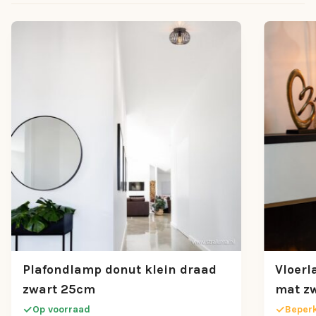
Plafondlamp donut klein draad
Vloerl
zwart 25cm
mat z
Op voorraad
Beperk