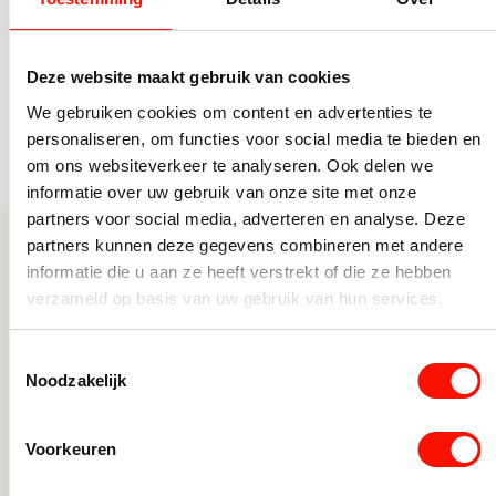
Vorm
Rond
Zwarte draadlampen
Eetkamerlampen
Type verlichting
Sfeer
Zwarte eettafellampen
Deze website maakt gebruik van cookies
Doorsnede Ø (cm)
60
Eettafellampen
We gebruiken cookies om content en advertenties te
personaliseren, om functies voor social media te bieden en
Hanglampen
Fitting
E27
Toon alle categorieën
om ons websiteverkeer te analyseren. Ook delen we
Beige Hanglampen
informatie over uw gebruik van onze site met onze
Inclusief dimmer
Nee, zonder dimmer
Eettafellampen
partners voor social media, adverteren en analyse. Deze
Hoogte (cm)
180
Hanglamp metaal
partners kunnen deze gegevens combineren met andere
Meer uit deze serie
informatie die u aan ze heeft verstrekt of die ze hebben
Hanglampen Woonkamer
verzameld op basis van uw gebruik van hun services.
Hanglampen keuken
Japandi hanglampen
Toestemmingsselectie
Landelijke hanglampen
Noodzakelijk
Ronde Hanglampen
Scandinavische Hanglampen
Voorkeuren
Verstelbare Hanglampen