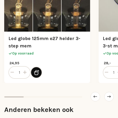
Led globe 125mm e27 helder 3-
Led g
step mem
3-st 
Op voorraad
Op vo
24,95
28,-
ntal
Led globe 125mm e27 helder 3-step mem aantal
Led glo
Anderen bekeken ook