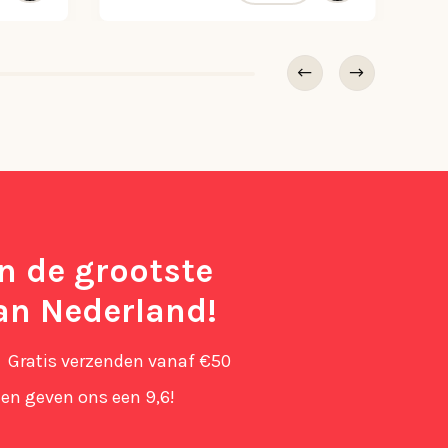
in de grootste
an Nederland!
Gratis verzenden vanaf €50
en geven ons een 9,6!