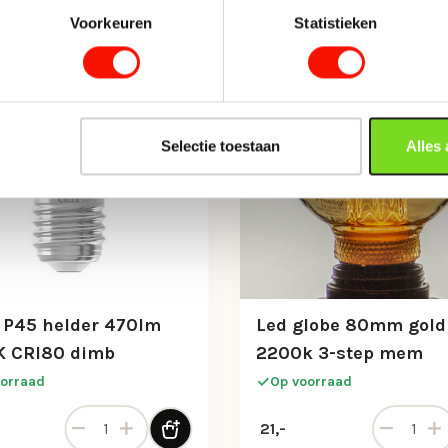
Voorkeuren
Statistieken
Selectie toestaan
Alles
 P45 helder 470lm
Led globe 80mm gold
K CRI80 dimb
2200k 3-step mem
orraad
Op voorraad
switch aantal
Calex P45 helder 470lm 2700K CRI80 dimb aantal
Led globe
21,-