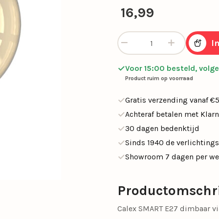
SALE tafellampen
16,99
SALE opbouwspots
en
Calex Lampen
Segula Lichtbron
Calex smart globe G125 gold 
I
SALE buitenlampen
Woonkamerlampen
Buitenlampen
Kasten
Eettafellampen
Videverlichting
Salontafels
Plafondven
Buiten
Sideta
SALE eettafelampe
Voor 15:00 besteld, volg
met lamp
Product ruim op voorraad
SALE plafondventil
Gratis verzending vanaf €
Achteraf betalen met Klar
Light and Living
Schemerlampen
30 dagen bedenktijd
Nachtkastlampen
Slimme verlichti
Sinds 1940 de verlichtings
Showroom 7 dagen per w
Philips Hue
Touch Lampen
Plafonnières
Uplighters
Productomschr
Schelpenlampen
Vaaslampen
Calex SMART E27 dimbaar vi