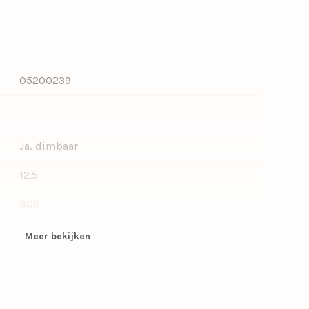
05200239
Ja, dimbaar
12.5
806
7
Meer bekijken
E27, E27, G125
E27