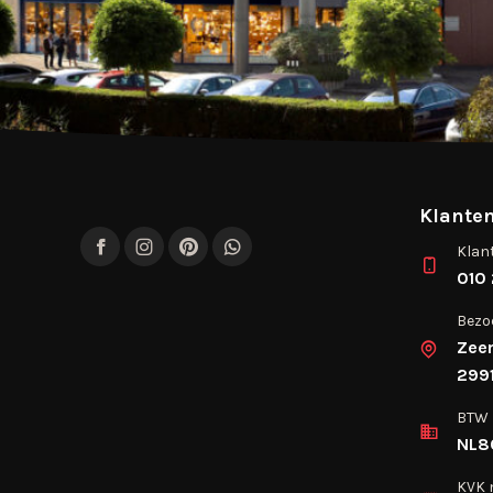
Klanten
Klan
Facebook
Instagram
Pinterest
WhatsApp
010 
Bezo
Zee
2991
BTW
NL8
KVK