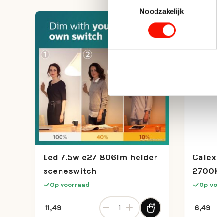
Noodzakelijk
Led 7.5w e27 806lm helder
Calex
sceneswitch
2700
Op voorraad
Op vo
Led 7.5w e27 806lm helder scene
11,49
6,49