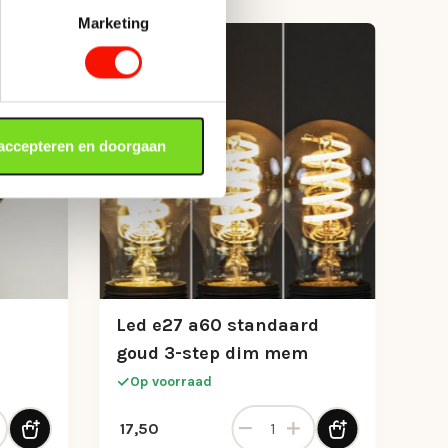
Marketing
 accepteren en doorgaan
Led e27 a60 standaard
goud 3-step dim mem
Op voorraad
 80mm gold 2200k 3-step mem aantal
Led e27 a60 standaard goud 
17,50