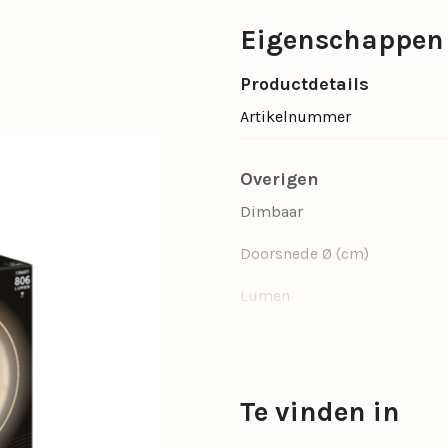
Eigenschappen
Productdetails
Artikelnummer
Overigen
Dimbaar
Doorsnede Ø (cm)
Lumen
Wattage per lichtbron
Type lichtbron
Te vinden in
Fitting