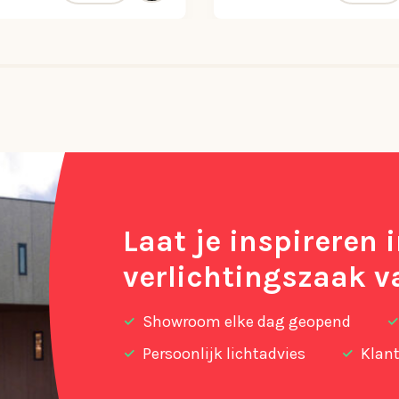
Laat je inspireren 
verlichtingszaak v
Showroom elke dag geopend
Persoonlijk lichtadvies
Klant