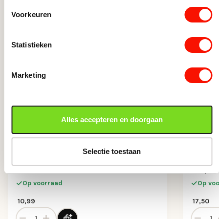
Voorkeuren
Statistieken
Marketing
Alles accepteren en doorgaan
Selectie toestaan
Led 7.5w e27 806lm mat
Led e2
sceneswitch
step 
Op voorraad
Op vo
10,99
17,50
al
Led 7.5w e27 806lm mat sceneswitch aantal
Led e27