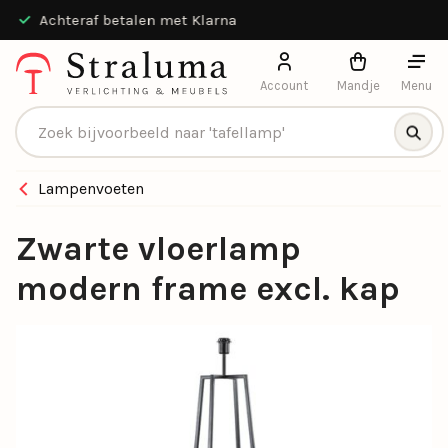
Achteraf betalen met Klarna
Account
Mandje
Menu
Producten zoeken
Lampenvoeten
Zwarte vloerlamp
modern frame excl. kap