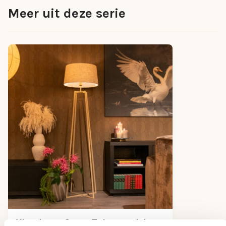
Meer uit deze serie
Woonkamerlampen
Vloerlamp Cross Tubes excl. kap