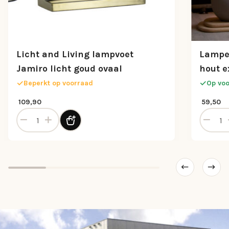
Licht and Living lampvoet
Lampe
Jamiro licht goud ovaal
hout e
Beperkt op voorraad
Op vo
109,90
59,50
kap aantal
Licht and Living lampvoet Jamiro licht goud ovaal aantal
Lampenv