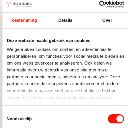
Beperkt op voorraad
149,95
Toestemming
Details
Over
Vloerlamp Cross Tubes excl. kap aantal
Deze website maakt gebruik van cookies
We gebruiken cookies om content en advertenties te
Zoek een bijpassende lichtbron
personaliseren, om functies voor social media te bieden en
uit
om ons websiteverkeer te analyseren. Ook delen we
informatie over uw gebruik van onze site met onze
partners voor social media, adverteren en analyse. Deze
Dimbare lichtbronnen schakelaar
partners kunnen deze gegevens combineren met andere
informatie die u aan ze heeft verstrekt of die ze hebben
Dimbare lichtbronnen externe dimmer
verzameld op basis van uw gebruik van hun services.
Slimme lichtbronnen
Toestemmingsselectie
Noodzakelijk