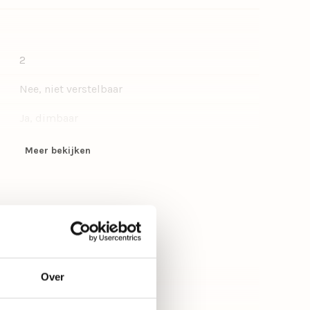
2
Nee, niet verstelbaar
Ja, dimbaar
40
Meer bekijken
Nee, excl. lichtbron
Woonkamer, Slaapkamer
Beige, Gebroken wit
Botanisch, Beach, Decoratief, Landelijk
Over
Cilinder, Langwerpig