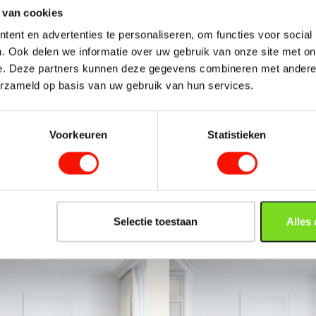
Landelijke wandlampen
Type verlichting
 van cookies
Wandlampen met dimfunc
ent en advertenties te personaliseren, om functies voor social
Met stekker/snoer
Wandlampen met stekker
. Ook delen we informatie over uw gebruik van onze site met on
Wandlampjes slaapkamer
e. Deze partners kunnen deze gegevens combineren met andere i
Fitting
erzameld op basis van uw gebruik van hun services.
Woonkamerlampen
Inclusief dimmer
Hoogte (cm)
Voorkeuren
Statistieken
Breedte (cm)
Selectie toestaan
Alles