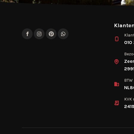
Klanten
Klan
Facebook
Instagram
Pinterest
WhatsApp
010 
Bezo
Zee
2991
BTW
NL8
KVK
241