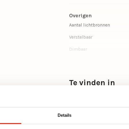
Overigen
Aantal lichtbronnen
Verstelbaar
Dimbaar
Wattage per lichtbron
Incl. lichtbron
Te vinden in
Ruimte
Hal lampen
Kleur
Schelpenlampen
Woonstijl
Slaapkamerlampen
Details
Wandlampen
Vorm