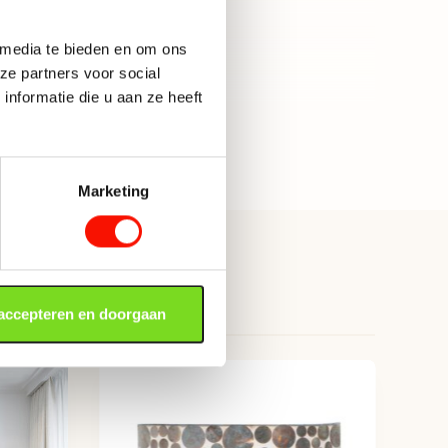
Sfeer
tie
 media te bieden en om ons
Ja, met stekker/snoer
ze partners voor social
nformatie die u aan ze heeft
E14
Toon alle categorieën
Nee, zonder dimmer
90
Marketing
21.5
 accepteren en doorgaan