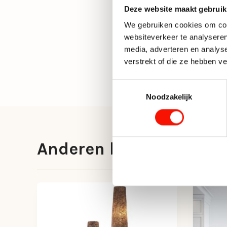
Deze website maakt gebruik
We gebruiken cookies om cont
websiteverkeer te analyseren
media, adverteren en analys
verstrekt of die ze hebben v
Toestemmingsselectie
Noodzakelijk
Anderen bekeken ook