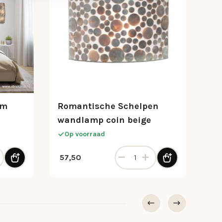
cm
Romantische Schelpen
wandlamp coin beige
Op voorraad
Apollo 57cm wangi gold/capiz sh aantal
Romantische Schelpen wandla
57,50