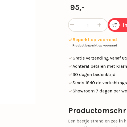
SALE tafellampen
95,-
SALE opbouwspots
en
Calex Lampen
Segula Lichtbron
Wandlamp Apollo 90cm wangi
I
SALE buitenlampen
Woonkamerlampen
Buitenlampen
Kasten
Eettafellampen
Videverlichting
Salontafels
Plafondven
Buiten
Sideta
SALE eettafelampe
Beperkt op voorraad
met lamp
Product beperkt op voorraad
SALE plafondventil
Gratis verzending vanaf €
Achteraf betalen met Klar
Light and Living
Schemerlampen
30 dagen bedenktijd
Nachtkastlampen
Slimme verlichti
Sinds 1940 de verlichtings
Showroom 7 dagen per w
Philips Hue
Touch Lampen
Plafonnières
Uplighters
Productomschr
Schelpenlampen
Vaaslampen
Een beetje strand en zee in 