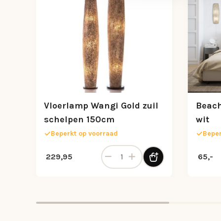
Vloerlamp Wangi Gold zuil
Beac
schelpen 150cm
wit
Beperkt op voorraad
Beper
Vloerlamp Wangi Gold zuil schel
229,95
65,-