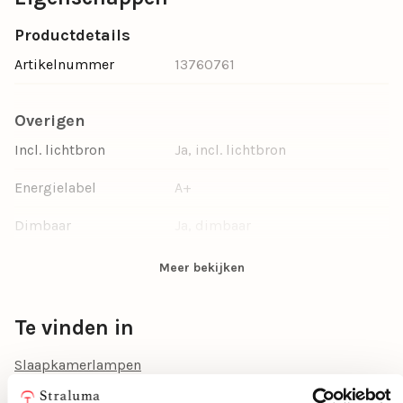
Productdetails
Artikelnummer
13760761
Overigen
Incl. lichtbron
Ja, incl. lichtbron
Energielabel
A+
Dimbaar
Ja, dimbaar
Kleur
Wit, Zwart
Meer bekijken
Vorm
Cilinder, Rond
Te vinden in
Aantal lichtbronnen
1
Slaapkamerlampen
Ruimte
Woonkamer, Slaapkamer
Staande lampen