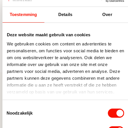
Woonstijl
Design, Luxe, Modern
Staande lampen woonkamer
Vloerlampen
Toestemming
Details
Over
Type verlichting
Sfeer
Design vloerlampen
Verstelbaar
Nee, niet verstelbaar
Moderne vloerlampen
Deze website maakt gebruik van cookies
Vloerlampen met kap
Doorsnede Ø (cm)
25
We gebruiken cookies om content en advertenties te
Woonkamer Vloerlampen
personaliseren, om functies voor social media te bieden en
Lumen
2650
Woonkamerlampen
om ons websiteverkeer te analyseren. Ook delen we
Toon alle categorieën
Wattage per
38
informatie over uw gebruik van onze site met onze
lichtbron
partners voor social media, adverteren en analyse. Deze
partners kunnen deze gegevens combineren met andere
Materiaal
Glas
informatie die u aan ze heeft verstrekt of die ze hebben
Meer uit deze serie
verzameld op basis van uw gebruik van hun services.
Fitting
Geïntegreerd
Inclusief dimmer
Ja, met dimmer
Toestemmingsselectie
Noodzakelijk
Hoogte (cm)
114