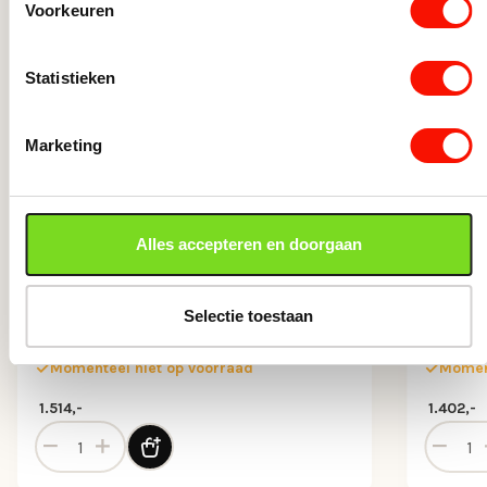
Voorkeuren
Statistieken
Marketing
Alles accepteren en doorgaan
Design vloerlamp nikkel met
Moder
Selectie toestaan
opaal glas en uplighter
glas 
Momenteel niet op voorraad
Moment
1.514,-
1.402,-
las dim to warm aantal
Design vloerlamp nikkel met opaal glas en uplighter aan
Moderne