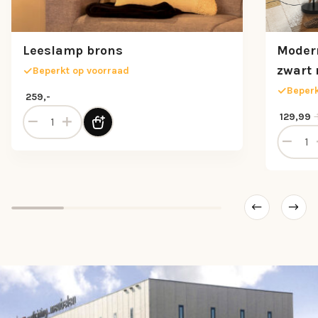
Leeslamp brons
Modern
zwart 
Beperkt op voorraad
Beperk
259,-
Leeslamp brons aantal
Oorspron
Huidige 
129,99
antal
Moderne