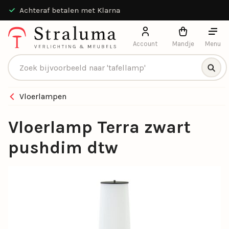
Achteraf betalen met Klarna
Account
Mandje
Menu
Producten zoeken
Vloerlampen
Vloerlamp Terra zwart
pushdim dtw