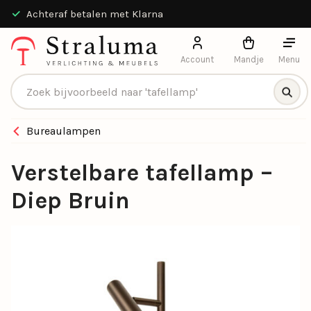
30 dagen bedenktijd
Account
Mandje
Menu
Producten zoeken
Bureaulampen
Verstelbare tafellamp –
Diep Bruin