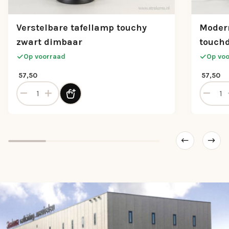
Verstelbare tafellamp touchy
Modern
zwart dimbaar
touch
Op voorraad
Op vo
57,50
57,50
 aantal
Verstelbare tafellamp touchy zwart dimbaar aantal
Moderne