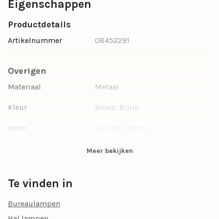
Eigenschappen
Productdetails
Artikelnummer
08452291
Overigen
Materiaal
Metaal
Kleur
Brons, Bruin
Vorm
Cilinder, Rond
Type verlichting
Direct licht, Functioneel, Lezen,
Meer bekijken
Sfeer
Dimbaar
Ja, dimbaar
Te vinden in
Verstelbaar
Ja, verstelbaar
Bureaulampen
Hal lampen