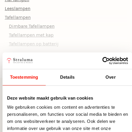
Doorsnede Ø (cm)
0
Leeslampen
Incl. lichtbron
Ja, incl. lichtbron
Tafellampen
Aantal lichtbronnen
1
Dimbare Tafellampen
Tafellampen met kap
Fitting
Geïntegreerd
Tafellampen op batterij
Wattage per
6
lichtbron
Toon alle categorieën
Inclusief dimmer
Ja, met dimmer
Toestemming
Details
Over
Hoogte (cm)
44
Breedte (cm)
17
Meer uit deze serie
Deze website maakt gebruik van cookies
Lengte (cm)
13
We gebruiken cookies om content en advertenties te
personaliseren, om functies voor social media te bieden en
Lumen
540
om ons websiteverkeer te analyseren. Ook delen we
informatie over uw gebruik van onze site met onze