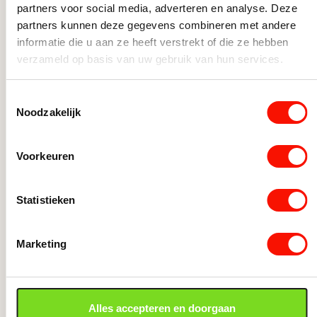
partners voor social media, adverteren en analyse. Deze
partners kunnen deze gegevens combineren met andere
informatie die u aan ze heeft verstrekt of die ze hebben
verzameld op basis van uw gebruik van hun services.
Toestemmingsselectie
Noodzakelijk
Voorkeuren
Statistieken
Vloerlamp 2L – Bruin/brons
Beperkt op voorraad
Beperk
Marketing
169,-
149,-
Vloerlamp 2L - Bruin/brons aantal
Vloerla
Alles accepteren en doorgaan