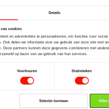
Materiaal
Kleur
Details
Hoogte (cm)
 van cookies
Breedte (cm)
ent en advertenties te personaliseren, om functies voor social
Te vinden in
Aanbieding
. Ook delen we informatie over uw gebruik van onze site met on
e. Deze partners kunnen deze gegevens combineren met andere i
Aanbiedingen
erzameld op basis van uw gebruik van hun services.
Eetkamerstoelen
Voorkeuren
Statistieken
Selectie toestaan
Alles