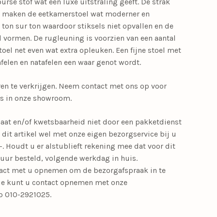
ourse stof wat een luxe uitstraling geeft. De strak
 maken de eetkamerstoel wat moderner en
g ton sur ton waardoor stiksels niet opvallen en de
l vormen. De rugleuning is voorzien van een aantal
toel net even wat extra opleuken. Een fijne stoel met
felen en natafelen een waar genot wordt.
uren te verkrijgen. Neem contact met ons op voor
gs in onze showroom.
maat en/of kwetsbaarheid niet door een pakketdienst
it artikel wel met onze eigen bezorgservice bij u
-. Houdt u er alstublieft rekening mee dat voor dit
0 uur besteld, volgende werkdag in huis.
ntact met u opnemen om de bezorgafspraak in te
tie kunt u contact opnemen met onze
op 010-2921025.