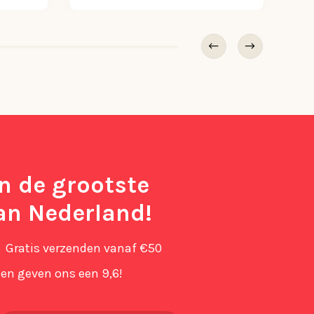
in de grootste
an Nederland!
Gratis verzenden vanaf €50
en geven ons een 9,6!