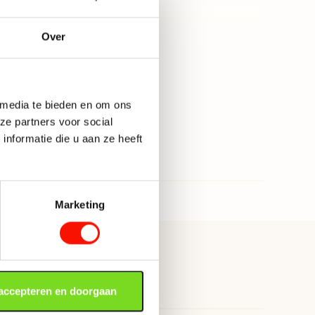
Metaal, Stof
Roze, Zwart
Over
90
Meer bekijken
49
 media te bieden en om ons
Ja
ze partners voor social
nformatie die u aan ze heeft
Marketing
 accepteren en doorgaan