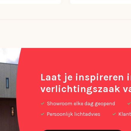
Laat je inspireren 
verlichtingszaak v
Showroom elke dag geopend
Persoonlijk lichtadvies
Klant