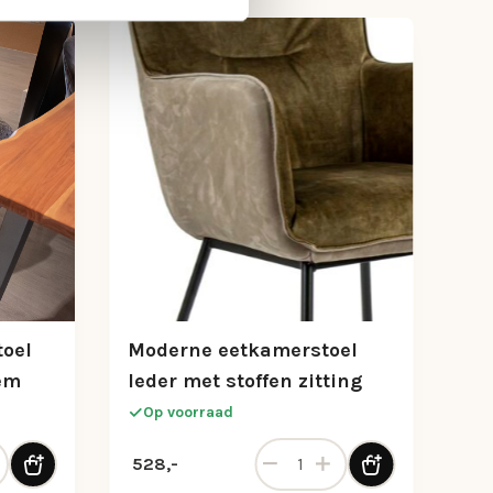
toel
Moderne eetkamerstoel
tem
leder met stoffen zitting
Op voorraad
eetkamerstoel grijs met return-system aantal
Moderne eetkamerstoel leder m
528,-