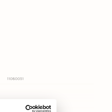
11080051
Nee, niet verstelbaar