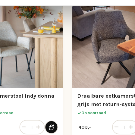
merstoel indy donna
Draaibare eetkamers
grijs met return-sys
orraad
Op voorraad
Eetkamerstoel indy donna beige aantal
Draaibare 
403,-