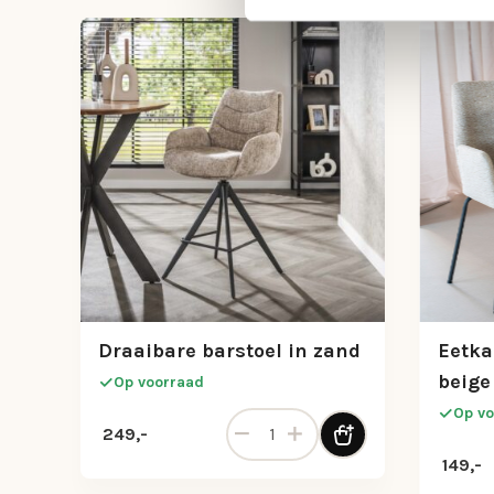
Draaibare barstoel in zand
Eetka
beige
Op voorraad
Op vo
Draaibare barstoel in zand aantal
249,-
149,-