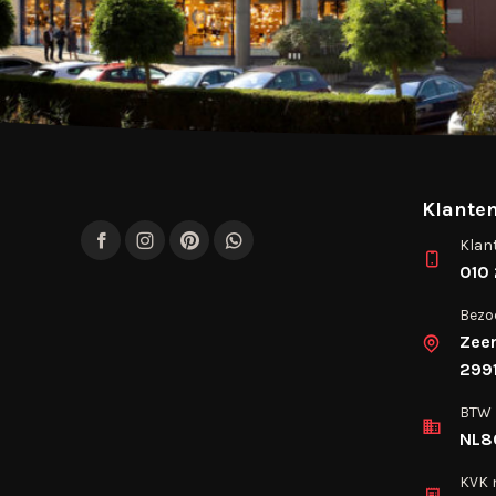
Klanten
Klan
Facebook
Instagram
Pinterest
WhatsApp
010 
Bezo
Zee
2991
BTW
NL8
KVK