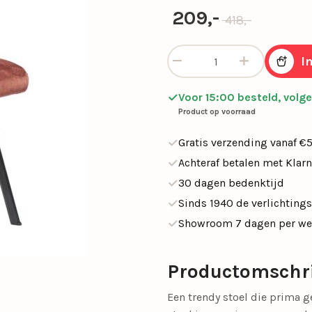
SALE tafellampen
Oorspronkelijke
Huidige prijs is
209,-
418,-
SALE opbouwspots
en
Calex Lampen
Segula Lichtbron
Trendy eetkamerstoel velvet 
I
SALE buitenlampen
Woonkamerlampen
Buitenlampen
Kasten
Eettafellampen
Videverlichting
Salontafels
Plafondven
Buiten
Sideta
SALE eettafelampe
Voor 15:00 besteld, volg
met lamp
Product op voorraad
SALE plafondventil
Gratis verzending vanaf €
Achteraf betalen met Klar
Light and Living
Schemerlampen
30 dagen bedenktijd
Nachtkastlampen
Slimme verlichti
Sinds 1940 de verlichtings
Showroom 7 dagen per w
Philips Hue
Touch Lampen
Plafonnières
Uplighters
Productomschr
Schelpenlampen
Vaaslampen
Een trendy stoel die prima ge