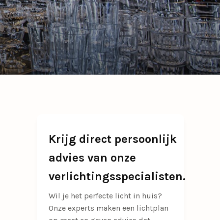
Nederland!
Nederland!
7 dagen per week geopend
7 dagen per week geopend
nen
Sinds 1940
Sinds 1940
Gratis verzenden vanaf €50
Gratis verzenden vanaf €50
Lichtplan op maat
Lichtplan op maat
tilatoren
lampen
bles
n
Bezoek de
Bezoek de
atoren
showroom
showroom
Krijg direct persoonlijk
ng
advies van onze
verlichtingsspecialisten.
Wil je het perfecte licht in huis?
Onze experts maken een lichtplan