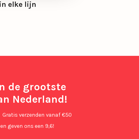
in elke lijn
in de grootste
an Nederland!
Gratis verzenden vanaf €50
en geven ons een 9,6!