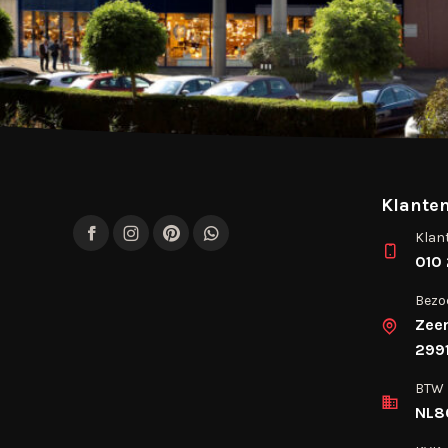
Klanten
Klan
Facebook
Instagram
Pinterest
WhatsApp
010 
Bezo
Zee
2991
BTW
NL8