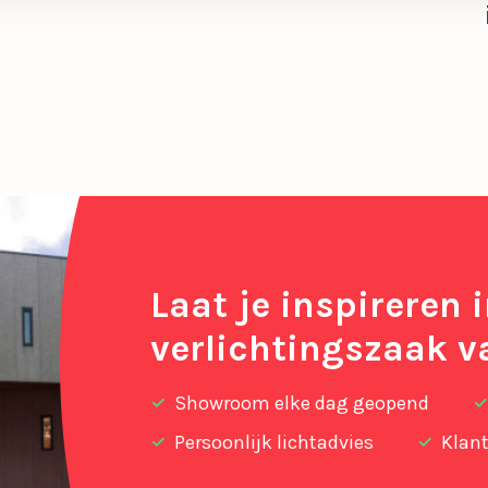
Laat je inspireren 
verlichtingszaak v
Showroom elke dag geopend
Persoonlijk lichtadvies
Klant