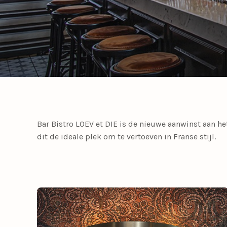
Meer lichtbronnen
LED lichtbronnen
Smart lichtbronn
Slaapkamerlampen
Eetkamerstoelen
Tafellampen
Tienerkamerlampen
Opbouwspots
Fauteuils
Meer verlichting
Bedlampjes
Driepoot lampen
Bar Bistro LOEV et DIE is de nieuwe aanwinst aan h
dit de ideale plek om te vertoeven in Franse stijl.
Woonaccessoires
Booglampen
Klemlampen
Bureaulampen
Lampenkappen
Calex Lampen
Lampenvoeten
Draadlampen
Leeslampen