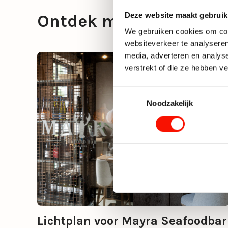
Deze website maakt gebruik
Ontdek meer projecten
We gebruiken cookies om cont
websiteverkeer te analyseren
media, adverteren en analys
verstrekt of die ze hebben v
Toestemmingsselectie
Noodzakelijk
Lichtplan voor Mayra Seafoodbar