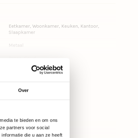
Eetkamer, Woonkamer, Keuken, Kantoor,
Slaapkamer
Metaal
Brons, Goud
Meer bekijken
Design, Luxe, Lifestyle, Modern, Scandinavisch,
Romantisch, Vintage
Cilinder, Rond
Over
Ja, dimbaar
Nee, zonder dimmer
 media te bieden en om ons
ze partners voor social
Nee, niet verstelbaar
nformatie die u aan ze heeft