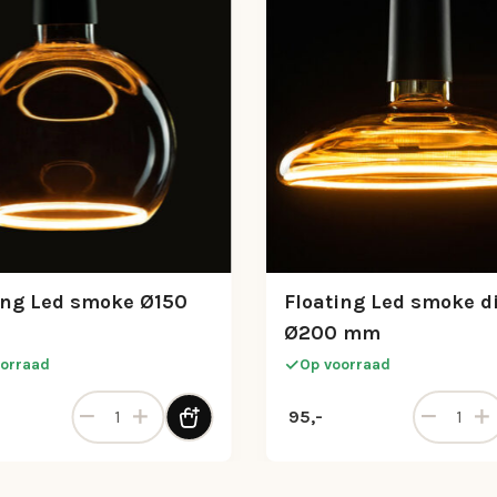
ing Led smoke Ø150
Floating Led smoke d
Ø200 mm
orraad
Op voorraad
al
Floating Led smoke Ø150 mm aantal
Floating 
95,-