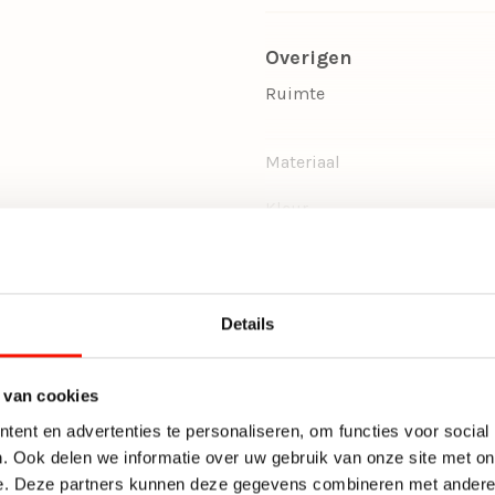
Overigen
Ruimte
Materiaal
Kleur
Woonstijl
Te vinden in
Vorm
Details
Eetkamerlampen
Dimbaar
Hal lampen
 van cookies
Inclusief dimmer
Kantoorlampen
ent en advertenties te personaliseren, om functies voor social
. Ook delen we informatie over uw gebruik van onze site met on
Verstelbaar
Keukenlampen
e. Deze partners kunnen deze gegevens combineren met andere i