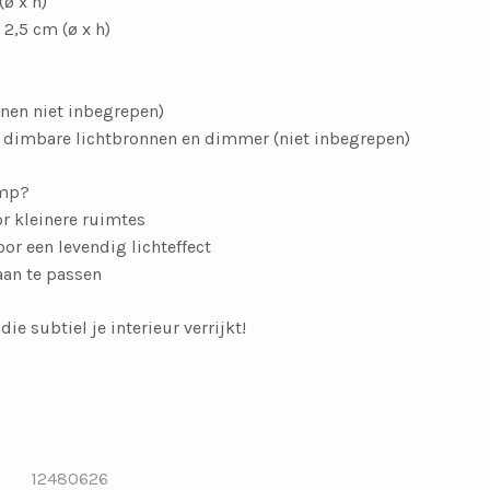
ø x h)
 2,5 cm (ø x h)
nnen niet inbegrepen)
e dimbare lichtbronnen en dimmer (niet inbegrepen)
amp?
r kleinere ruimtes
or een levendig lichteffect
aan te passen
e subtiel je interieur verrijkt!
12480626