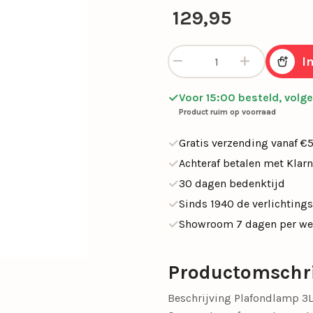
SALE tafellampen
129,95
SALE opbouwspots
en
Calex Lampen
Segula Lichtbron
Plafondlamp 3 lichts small 
I
SALE buitenlampen
Woonkamerlampen
Buitenlampen
Kasten
Eettafellampen
Videverlichting
Salontafels
Plafondven
Buiten
Sideta
SALE eettafelampe
Voor 15:00 besteld, volg
met lamp
Product ruim op voorraad
SALE plafondventil
Gratis verzending vanaf €
Achteraf betalen met Klar
Light and Living
Schemerlampen
30 dagen bedenktijd
Nachtkastlampen
Slimme verlichti
Sinds 1940 de verlichtings
Showroom 7 dagen per w
Philips Hue
Touch Lampen
Plafonnières
Uplighters
Productomschr
Schelpenlampen
Vaaslampen
Beschrijving Plafondlamp 3