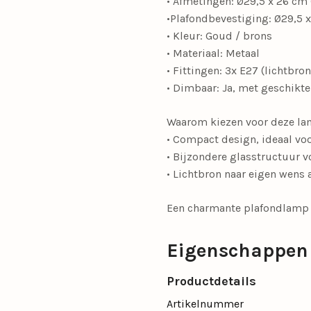
• Afmetingen: Ø29,5 x 26 cm (
•Plafondbevestiging: Ø29,5 x
• Kleur: Goud / brons
• Materiaal: Metaal
• Fittingen: 3x E27 (lichtbro
• Dimbaar: Ja, met geschikt
Waarom kiezen voor deze l
• Compact design, ideaal voo
• Bijzondere glasstructuur vo
• Lichtbron naar eigen wens 
Een charmante plafondlamp di
Eigenschappen
Productdetails
Artikelnummer