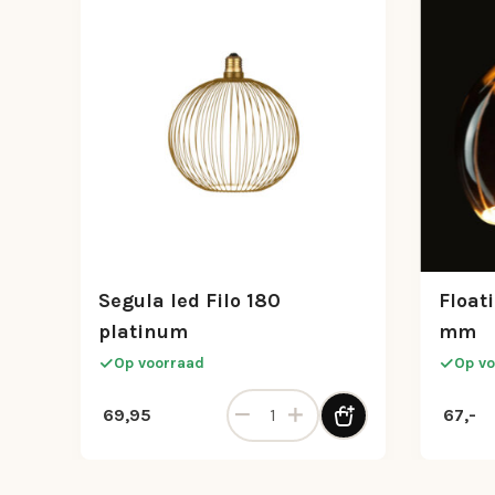
Segula led Filo 180
Float
platinum
mm
Op voorraad
Op vo
Segula led Filo 180 platinum aant
69,95
67,-