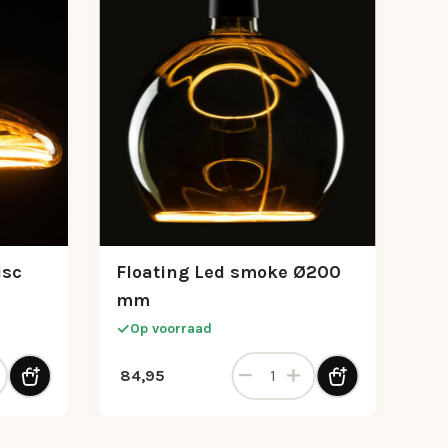
isc
Floating Led smoke Ø200
mm
Op voorraad
Led smoke disc Ø200 mm aantal
Floating Led smoke Ø200 mm
84,95