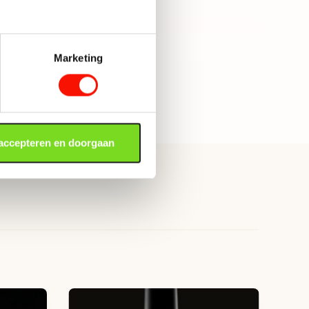
29.5
Nee, excl. lichtbron
Marketing
E27
Toon alle categorieën
Indirect licht, Sfeer
18.5
 accepteren en doorgaan
r
en
ampen