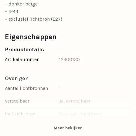
– donker beige
– IP44
– exclusief lichtbron (E27)
Eigenschappen
Productdetails
Artikelnummer
12900130
Overigen
Aantal lichtbronnen
1
Verstelbaar
Ja, verstelbaar
Incl. lichtbron
Nee, excl. lichtbron
Wattage per
20
Meer bekijken
lichtbron