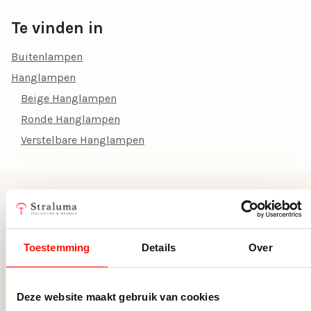
Dimbaar
Ja, dimbaar
Te vinden in
Kleur
Beige
Buitenlampen
Hanglampen
Vorm
Rond
Beige Hanglampen
Doorsnede Ø (cm)
60
Ronde Hanglampen
Fitting
E27
Verstelbare Hanglampen
Inclusief dimmer
Nee, zonder dimmer
Hoogte (cm)
175
Zoek een bijpassende lichtbron
Goedgekeurd
IP44
uit
Toestemming
Details
Over
Dimbare lichtbronnen schakelaar
Deze website maakt gebruik van cookies