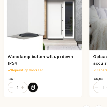
Wandlamp buiten wit up+down
Oplaa
IP54
accu 
Beperkt op voorraad
Beperk
34,-
56,95
Wandlamp buiten wit up+down IP54 aantal
Oplaadb