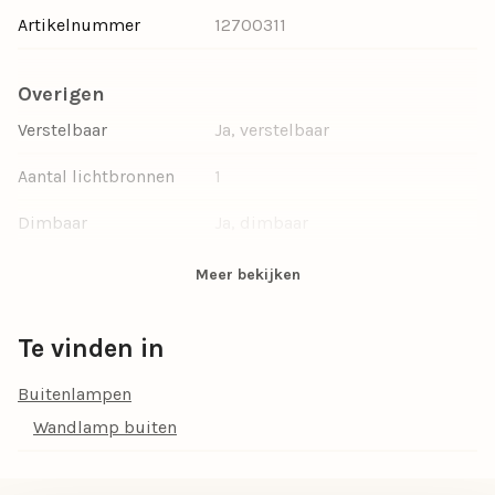
Artikelnummer
12700311
Overigen
Verstelbaar
Ja, verstelbaar
Aantal lichtbronnen
1
Dimbaar
Ja, dimbaar
Wattage per
2
Meer bekijken
lichtbron
Lumen
170
Te vinden in
Incl. lichtbron
Ja, incl. lichtbron
Buitenlampen
Wandlamp buiten
Materiaal
Aluminium
Kleur
Zwart