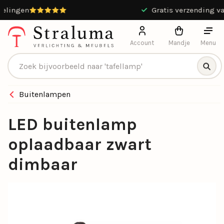
9.4 / 10 uit 13551 beoordelingen
Account
Mandje
Menu
Producten zoeken
Buitenlampen
LED buitenlamp
oplaadbaar zwart
dimbaar