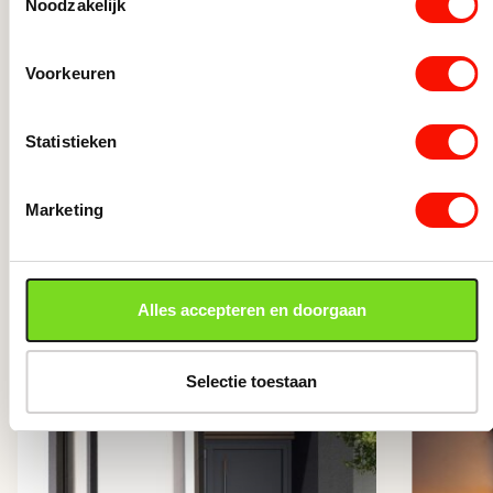
Noodzakelijk
Buitenlamp LED op accu/batterij
wit oplaadbaar
Voorkeuren
Op voorraad
89,95
Statistieken
Buitenlamp LED op accu/batterij wit oplaadbaar aantal
Marketing
Anderen bekeken ook
Alles accepteren en doorgaan
Selectie toestaan