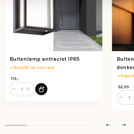
Buitenlamp antraciet IP65
Buite
donker
Beperkt op voorraad
Beperk
113,-
Buitenlamp antraciet IP65 aantal
52,95
ensor aantal
Buitenl