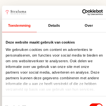
Vorm
Rond
Meer uit deze serie
Fitting
Geïntegreerd
Toestemming
Details
Over
Inclusief dimmer
Ja, met dimmer
Hoogte (cm)
11
Deze website maakt gebruik van cookies
Breedte (cm)
10.9
We gebruiken cookies om content en advertenties te
personaliseren, om functies voor social media te bieden en
Lengte (cm)
10.2
om ons websiteverkeer te analyseren. Ook delen we
Goedgekeurd
IP54
informatie over uw gebruik van onze site met onze
partners voor social media, adverteren en analyse. Deze
Soort verlichting
Wandlamp buiten
partners kunnen deze gegevens combineren met andere
informatie die u aan ze heeft verstrekt of die ze hebben
verzameld op basis van uw gebruik van hun services.
Toestemmingsselectie