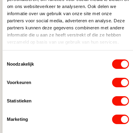
om ons websiteverkeer te analyseren. Ook delen we
informatie over uw gebruik van onze site met onze
partners voor social media, adverteren en analyse. Deze
partners kunnen deze gegevens combineren met andere
informatie die u aan ze heeft verstrekt of die ze hebben
verzameld op basis van uw gebruik van hun services.
Toestemmingsselectie
Led 4w g9 480lm 2700k dimbaar
Led g
Noodzakelijk
Op voorraad
Op vo
10,99
9,95
Voorkeuren
Led 4w g9 480lm 2700k dimbaar aantal
Led g9 
l
Statistieken
Marketing