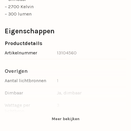
– 2700 Kelvin
– 300 lumen
Eigenschappen
Productdetails
Artikelnummer
13104560
Overigen
Aantal lichtbronnen
1
Dimbaar
Ja, dimbaar
Wattage per
3
lichtbron
Meer bekijken
Lumen
300