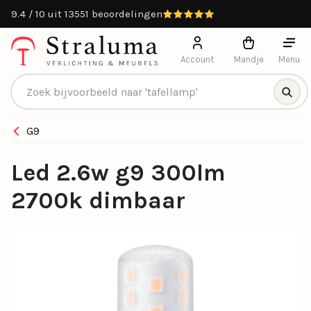
9.4 / 10 uit 13551 beoordelingen
Account
Mandje
Menu
Producten zoeken
G9
Led 2.6w g9 300lm
2700k dimbaar