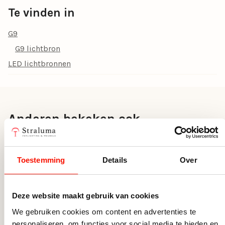
Energielabel
A++
Te vinden in
Type lichtbron
G9
G9
G9 lichtbron
Doorsnede Ø (cm)
1.5
LED lichtbronnen
Fitting
G9
Dimmen
Dimbaar met externe
wanddimmer
Anderen bekeken ook
Hoogte (cm)
5.2
Toestemming
Details
Over
Deze website maakt gebruik van cookies
We gebruiken cookies om content en advertenties te
personaliseren, om functies voor social media te bieden en