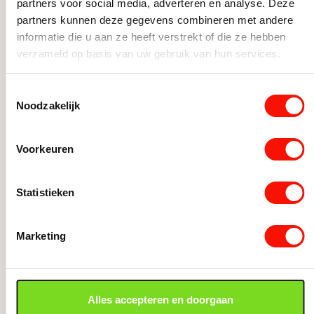
partners voor social media, adverteren en analyse. Deze
partners kunnen deze gegevens combineren met andere
informatie die u aan ze heeft verstrekt of die ze hebben
verzameld op basis van uw gebruik van hun services.
Toestemmingsselectie
Noodzakelijk
Voorkeuren
Antraciet stoffen eetkamerstoel
Klassi
eetkam
Statistieken
Momenteel niet op voorraad
Moment
236,-
Antraciet stoffen eetkamerstoel aantal
Marketing
236,-
Klassiek
Alles accepteren en doorgaan