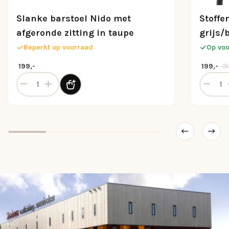
Slanke barstoel Nido met
Stoffe
afgeronde zitting in taupe
grijs/
Beperkt op voorraad
Op vo
Oorspron
Huidige p
33
199,-
199,-
Slanke barstoel Nido met afgeronde zitting in taupe aant
Stoffen