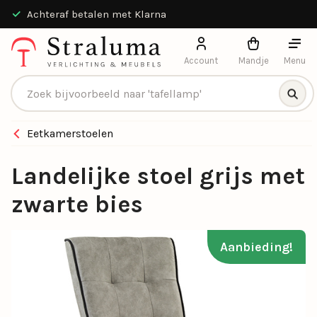
Achteraf betalen met Klarna
Account
Mandje
Menu
Producten zoeken
Eetkamerstoelen
Landelijke stoel grijs met
zwarte bies
Aanbieding!