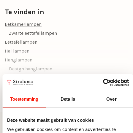
Aantal lichtbronnen
1
Te vinden in
Ruimte
Eetkamer, Woonkamer, Keuken,
Slaapkamer
Eetkamerlampen
Zwarte eettafellampen
Woonstijl
Design, Modern, Strak klassiek
Eettafellampen
Verstelbaar
Ja, verstelbaar
Hal lampen
Doorsnede Ø (cm)
0
Hanglampen
Design hanglampen
Lumen
1440
Eettafellampen
Wattage per
22
Gouden Hanglampen
lichtbron
Hanglamp metaal
Toon alle categorieën
Toestemming
Details
Over
Fitting
Geïntegreerd
Hanglampen Woonkamer
Hanglampen Zwart Goud
Vorm
Rond
Deze website maakt gebruik van cookies
Hanglampen keuken
Inclusief dimmer
Nee, zonder dimmer
Meer uit deze serie
We gebruiken cookies om content en advertenties te
Hanglampen slaapkamer