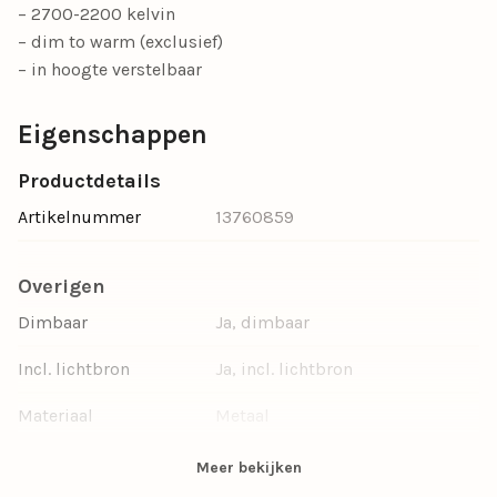
– 2700-2200 kelvin
– dim to warm (exclusief)
– in hoogte verstelbaar
Eigenschappen
Productdetails
Artikelnummer
13760859
Overigen
Dimbaar
Ja, dimbaar
Incl. lichtbron
Ja, incl. lichtbron
Materiaal
Metaal
Kleur
Goud, Zwart
Meer bekijken