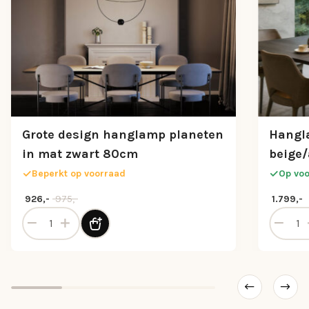
Grote design hanglamp planeten
Hangl
in mat zwart 80cm
beige
Beperkt op voorraad
Op vo
Oorspronkelijke prijs was: 975,-.
Huidige prijs is: 926,-.
975,-
926,-
1.799,-
aantal
Grote design hanglamp planeten in mat zwart 80cm aant
Hanglam