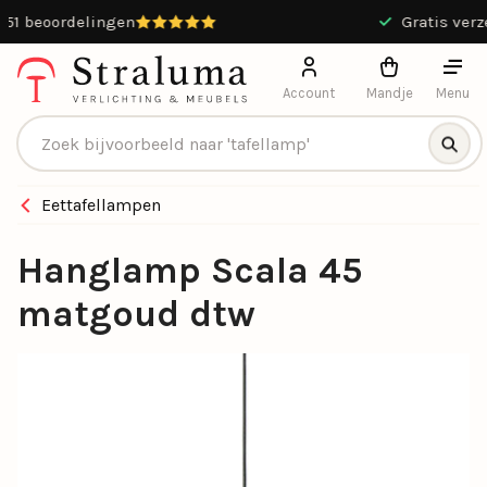
9.4 / 10 uit 13551 beoordelingen
Account
Mandje
Menu
Producten zoeken
Eettafellampen
Hanglamp Scala 45
matgoud dtw