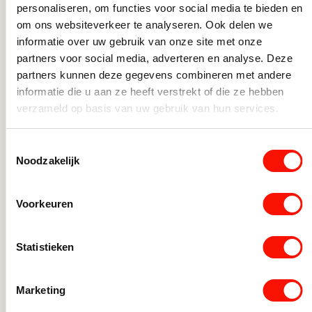
personaliseren, om functies voor social media te bieden en
Hoogte (cm)
180
Moderne hanglampen
om ons websiteverkeer te analyseren. Ook delen we
Ronde Hanglampen
informatie over uw gebruik van onze site met onze
Breedte (cm)
45
Verstelbare Hanglampen
partners voor social media, adverteren en analyse. Deze
partners kunnen deze gegevens combineren met andere
Zwarte hanglampen
informatie die u aan ze heeft verstrekt of die ze hebben
Keukenlampen
verzameld op basis van uw gebruik van hun services.
Slaapkamerlampen
Woonkamerlampen
Toestemmingsselectie
Noodzakelijk
Voorkeuren
Statistieken
Hanglamp Scala 3L op balk
Hangl
Marketing
matgoud dtw
dtw