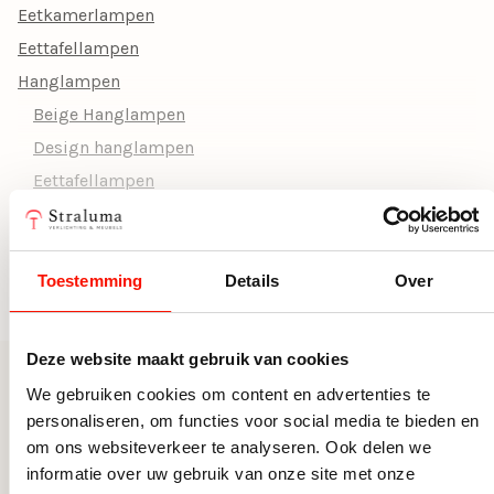
Eetkamerlampen
Woonstijl
Japandi, Design, Luxe, Modern
Eettafellampen
Vorm
Rond
Hanglampen
Beige Hanglampen
Doorsnede Ø (cm)
0
Design hanglampen
Fitting
E27, GU10
Eettafellampen
Hanglamp metaal
Inclusief dimmer
Nee, zonder dimmer
Hanglampen Woonkamer
Hoogte (cm)
120
Hanglampen keuken
Toestemming
Details
Over
Toon alle categorieën
Breedte (cm)
50
Japandi hanglampen
Luxe Hanglampen
Deze website maakt gebruik van cookies
Moderne hanglampen
We gebruiken cookies om content en advertenties te
Meer uit deze serie
Ronde Hanglampen
personaliseren, om functies voor social media te bieden en
Verstelbare Hanglampen
om ons websiteverkeer te analyseren. Ook delen we
informatie over uw gebruik van onze site met onze
Keukenlampen