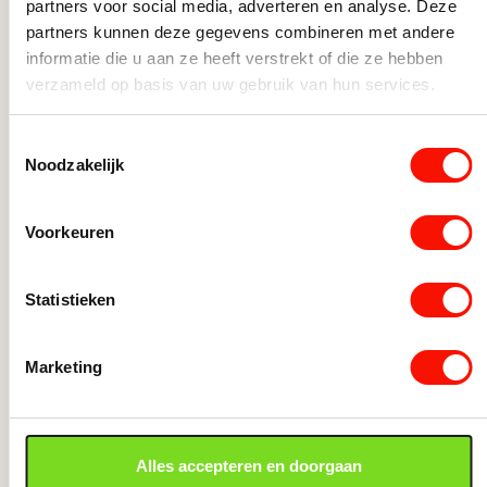
partners voor social media, adverteren en analyse. Deze
Woonkamerlampen
partners kunnen deze gegevens combineren met andere
informatie die u aan ze heeft verstrekt of die ze hebben
verzameld op basis van uw gebruik van hun services.
Toestemmingsselectie
Noodzakelijk
Voorkeuren
Statistieken
Hanglamp Riva 3L rond platinum
Hangl
Marketing
plati
Op voorraad
Op vo
446,-
Hanglamp Riva 3L rond platinum aantal
Alles accepteren en doorgaan
805,-