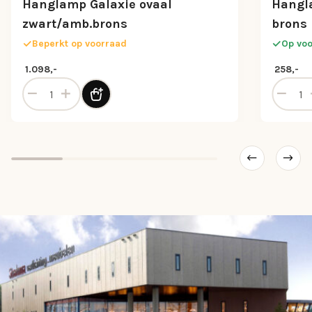
Hanglamp Galaxie ovaal
Hangla
zwart/amb.brons
brons
Beperkt op voorraad
Op vo
1.098,-
258,-
 aantal
Hanglamp Galaxie ovaal zwart/amb.brons aantal
Hanglam