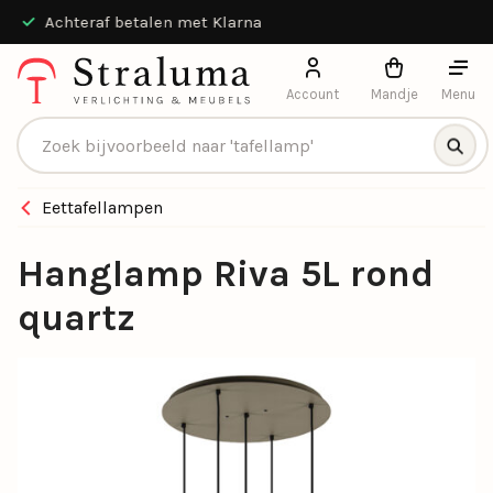
Achteraf betalen met Klarna
Account
Mandje
Menu
Producten zoeken
Eettafellampen
Hanglamp Riva 5L rond
quartz