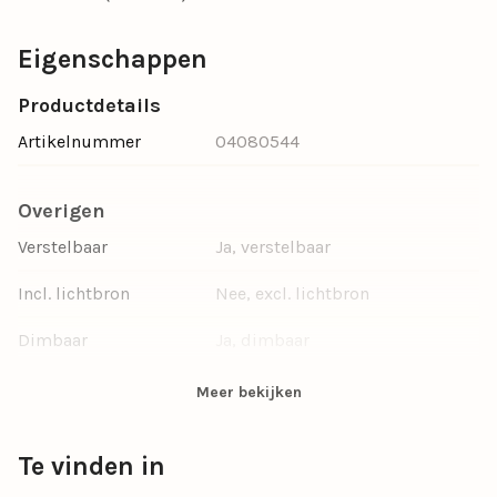
Eigenschappen
Productdetails
Artikelnummer
04080544
Overigen
Verstelbaar
Ja, verstelbaar
Incl. lichtbron
Nee, excl. lichtbron
Dimbaar
Ja, dimbaar
Ruimte
Eetkamer, Woonkamer, Keuken
Meer bekijken
Materiaal
Metaal
Te vinden in
Kleur
Beige