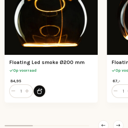
Floating Led smoke Ø200 mm
Float
Op voorraad
Op vo
84,95
67,-
Floating Led smoke Ø200 mm aantal
Floatin