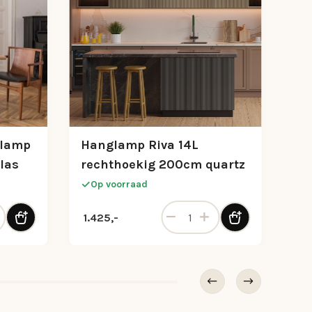
glamp
Hanglamp Riva 14L
las
rechthoekig 200cm quartz
Op voorraad
 kleur aantal
ettafelhanglamp mat goud met opaal glas aantal
Hanglamp Riva 14L rechthoek
1.425,-