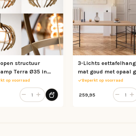
 open structuur
3-Lichts eettafelhan
amp Terra Ø35 in
mat goud met opaal g
num kleur
kt op voorraad
Beperkt op voorraad
antal
Ztahl open structuur hanglamp Terra Ø35 in platinum
3-Lichts e
259,95