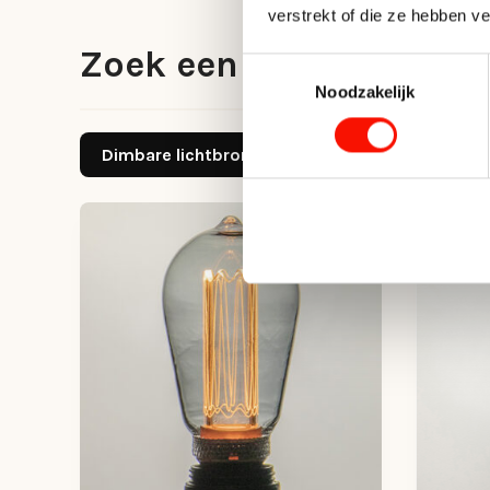
verstrekt of die ze hebben v
Zoek een bijpassende l
Toestemmingsselectie
Noodzakelijk
Dimbare lichtbronnen schakelaar
Dimba