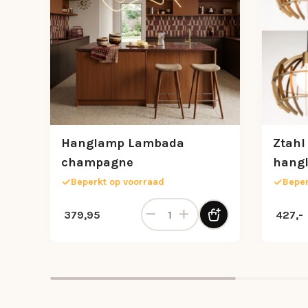
Hanglamp Lambada
Ztahl
champagne
hangl
plati
Beperkt op voorraad
Beper
Hanglamp Lambada champagne a
379,95
427,-