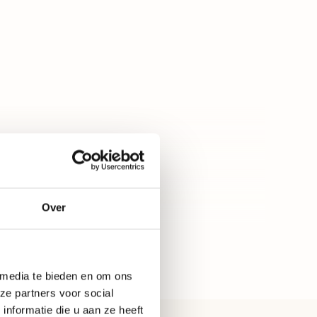
Glas, Metaal, Smoke glas
Brons, Zwart
Design, Luxe, Klassiek, Strak klassiek
Rond
Sfeer
60
Nee, excl. lichtbron
Over
18
Toon alle categorieën
E27
 media te bieden en om ons
ze partners voor social
Nee, zonder dimmer
nformatie die u aan ze heeft