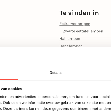
Materiaal
Te vinden in
Kleur
Eetkamerlampen
Woonstijl
Zwarte eettafellampen
Hal lampen
Vorm
Hanglampen
Type verlichting
Design hanglampen
Eettafellampen
Doorsnede Ø (cm)
Glazen Hanglampen
Incl. lichtbron
Details
Hanglamp metaal
Wattage per lichtbron
Hanglampen Woonkamer
 van cookies
Hanglampen slaapkamer
Fitting
ent en advertenties te personaliseren, om functies voor social
Klassieke Hanglampen
. Ook delen we informatie over uw gebruik van onze site met on
Inclusief dimmer
Luxe Hanglampen
e. Deze partners kunnen deze gegevens combineren met andere i