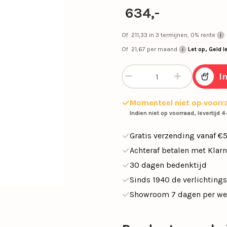
SALE tafellampen
634,-
SALE opbouwspots
en
Calex Lampen
Segula Lichtbron
Of
211,33
in 3 termijnen, 0% rente
SALE buitenlampen
Of
21,67
per maand
Let op, Geld l
Woonkamerlampen
Buitenlampen
Kasten
Eettafellampen
Videverlichting
Salontafels
Plafondven
Buiten
Sideta
Hanglamp Bounty 5L rond z
SALE eettafelampe
I
met lamp
SALE plafondventil
Momenteel niet op voorr
Indien niet op voorraad, levertijd
Light and Living
Schemerlampen
Gratis verzending vanaf €
Nachtkastlampen
Slimme verlichti
Achteraf betalen met Klar
30 dagen bedenktijd
Philips Hue
Touch Lampen
Sinds 1940 de verlichtings
Plafonnières
Uplighters
Showroom 7 dagen per w
Schelpenlampen
Vaaslampen