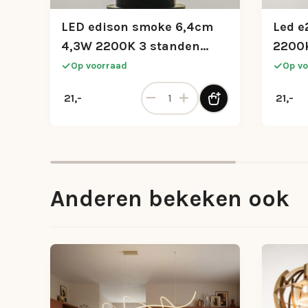
LED edison smoke 6,4cm
Led e
4,3W 2200K 3 standen
2200k
memory
Op voorraad
Op vo
LED edison smoke 6,4cm 4,3W 22
21,-
21,-
Anderen bekeken ook