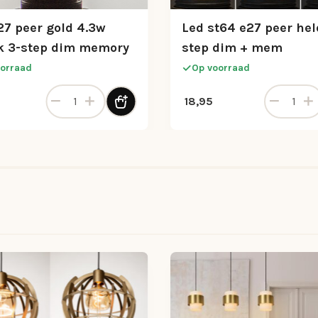
27 peer gold 4.3w
Led st64 e27 peer hel
 3-step dim memory
step dim + mem
orraad
Op voorraad
00K 3 standen memory aantal
Led e27 peer gold 4.3w 2200k 3-step dim memory aa
Led st64 e
18,95