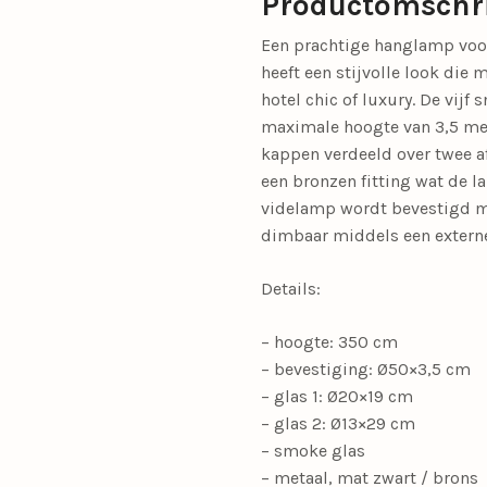
Productomschr
Een prachtige hanglamp voor
heeft een stijvolle look die 
hotel chic of luxury. De vijf
maximale hoogte van 3,5 met
kappen verdeeld over twee 
een bronzen fitting wat de la
videlamp wordt bevestigd me
dimbaar middels een externe
Details:
– hoogte: 350 cm
– bevestiging: Ø50×3,5 cm
– glas 1: Ø20×19 cm
– glas 2: Ø13×29 cm
– smoke glas
– metaal, mat zwart / brons