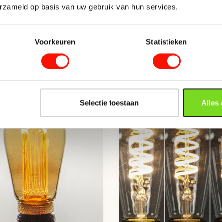
Ronde Hanglampen
Hoogte (cm)
erzameld op basis van uw gebruik van hun services.
Smoke Glas Hanglampen
ichtbron uit
Verstelbare Hanglampen
Voorkeuren
Statistieken
Zwarte hanglampen
Slaapkamerlampen
re lichtbronnen externe dimmer
Slimme lichtbronne
Videlampen
Videverlichting
Selectie toestaan
Alles
Woonkamerlampen