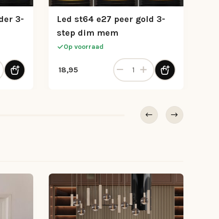
der 3-
Led st64 e27 peer gold 3-
step dim mem
Op voorraad
ntal
27 peer helder 3-step dim + mem aantal
Led st64 e27 peer gold 3-ste
18,95