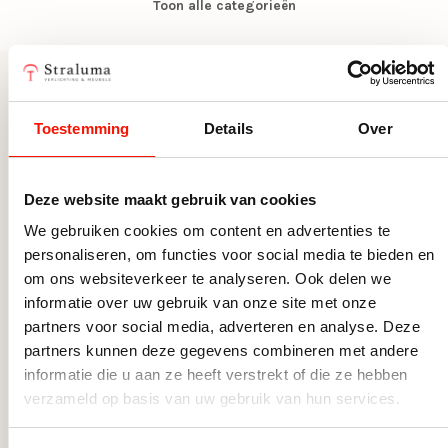
Toon alle categorieën
Wattage per
40
Romantische hanglampen
lichtbron
Ronde Hanglampen
Inclusief dimmer
Nee, zonder dimmer
Tienerkamer hanglampen
Meer uit deze serie
Verstelbare Hanglampen
Toestemming
Details
Over
Keukenlampen
Schelpenlampen
Deze website maakt gebruik van cookies
Slaapkamerlampen
We gebruiken cookies om content en advertenties te
Tienerkamerlampen
personaliseren, om functies voor social media te bieden en
Woonkamerlampen
om ons websiteverkeer te analyseren. Ook delen we
informatie over uw gebruik van onze site met onze
partners voor social media, adverteren en analyse. Deze
partners kunnen deze gegevens combineren met andere
informatie die u aan ze heeft verstrekt of die ze hebben
verzameld op basis van uw gebruik van hun services.