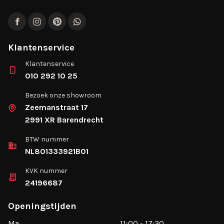
Facebook
Instagram
Pinterest
WhatsApp
Klantenservice
Klantenservice
010 292 10 25
Bezoek onze showroom
Zeemanstraat 17
2991 XR Barendrecht
BTW nummer
NL801333921B01
KVK nummer
24196687
Openingstijden
Ma
11:00 - 17:30