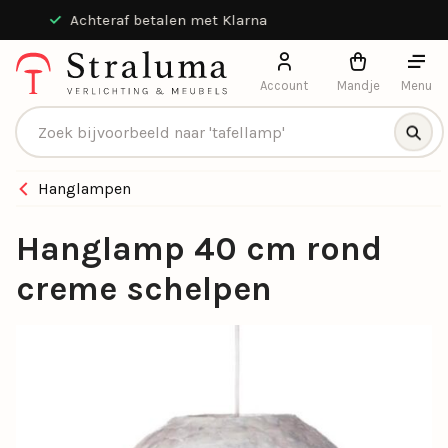
Achteraf betalen met Klarna
Account
Mandje
Menu
Producten zoeken
Hanglampen
Hanglamp 40 cm rond
creme schelpen