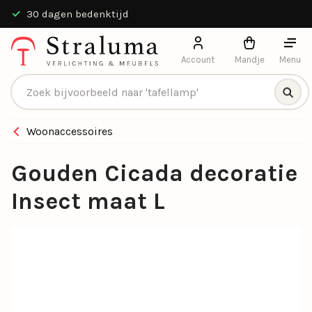
30 dagen bedenktijd
Account
Mandje
Menu
Producten zoeken
Woonaccessoires
Gouden Cicada decoratie
Insect maat L