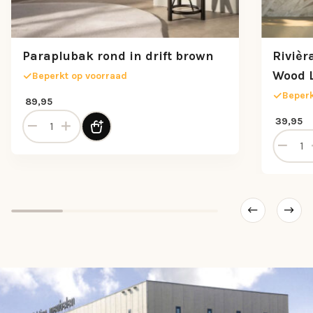
Paraplubak rond in drift brown
Rivièr
Wood 
Beperkt op voorraad
Beperk
89,95
Paraplubak rond in drift brown aantal
39,95
al
Rivièra