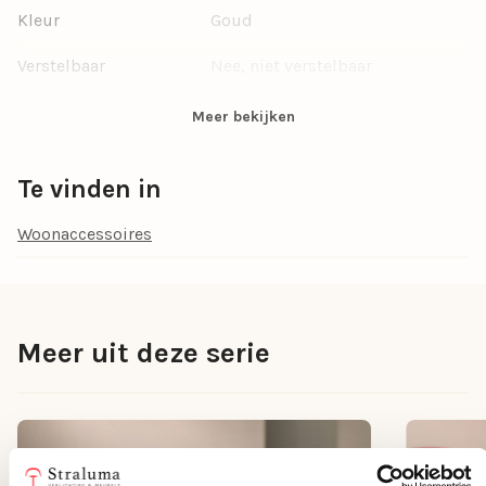
Kleur
Goud
Verstelbaar
Nee, niet verstelbaar
Hoogte (cm)
6.5
Meer bekijken
Breedte (cm)
18
Te vinden in
Lengte (cm)
37.5
Woonaccessoires
Type
Decoratie
woonaccessoire
Meer uit deze serie