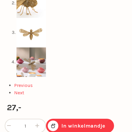
Previous
Next
27,-
Gouden Cicada decoratie Insect maat L aantal
In winkelmandje