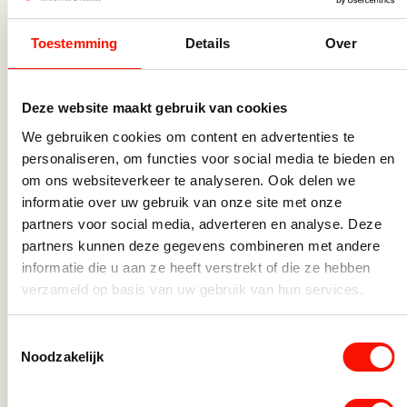
Toestemming
Details
Over
Deze website maakt gebruik van cookies
We gebruiken cookies om content en advertenties te
personaliseren, om functies voor social media te bieden en
om ons websiteverkeer te analyseren. Ook delen we
informatie over uw gebruik van onze site met onze
partners voor social media, adverteren en analyse. Deze
partners kunnen deze gegevens combineren met andere
Gouden Cicada decoratie Insect
Gouden
informatie die u aan ze heeft verstrekt of die ze hebben
maat M
maat 
verzameld op basis van uw gebruik van hun services.
Op voorraad
Op vo
Toestemmingsselectie
17,90
14,95
Noodzakelijk
Gouden Cicada decoratie Insect maat M aantal
Gouden 