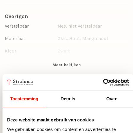
Overigen
Verstelbaar
Nee, niet verstelbaar
Materiaal
Glas, Hout, Mango hout
Kleur
Zwart
Vorm
Rond
Meer bekijken
Doorsnede Ø (cm)
130
Te vinden in
Hoogte (cm)
76
Eettafels
Toestemming
Details
Over
Deze website maakt gebruik van cookies
Meer uit deze serie
We gebruiken cookies om content en advertenties te