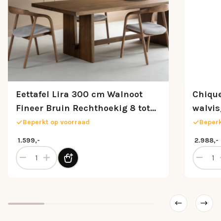
Eettafel Lira 300 cm Walnoot
Chique
Fineer Bruin Rechthoekig 8 tot
walvis
10 Personen
Beperkt op voorraad
Beperk
1.599,-
2.988,-
l
Eettafel Lira 300 cm Walnoot Fineer Bruin Rechthoekig 8 
Chique e