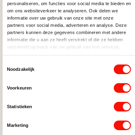
personaliseren, om functies voor social media te bieden en
om ons websiteverkeer te analyseren. Ook delen we
informatie over uw gebruik van onze site met onze
partners voor social media, adverteren en analyse. Deze
partners kunnen deze gegevens combineren met andere
informatie die u aan ze heeft verstrekt of die ze hebben
verzameld op basis van uw gebruik van hun services.
Toestemmingsselectie
Noodzakelijk
Voorkeuren
Statistieken
Bijzettafel “Boogie S” – Zwart
Bijzet
Marketing
Ø55 cm
cm