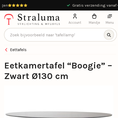
9.4 / 10 uit 13551 beoordelingen
Account
Mandje
Menu
Producten zoeken
Eettafels
Eetkamertafel “Boogie” –
Zwart Ø130 cm