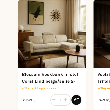
Blossom hoekbank in stof
Veelz
Coral Lind beige/salie 2-
Trifo
zits met chaise longue en
Black
Beperkt op voorraad
Beper
verstelbare rug- en
Blossom hoekbank in stof Coral Li
2.629,-
3.702,
hoofdsteunen.