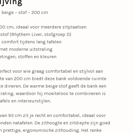
ijving
beige – stof – 200 cm
00 cm, ideaal voor meerdere zitplaatsen
stof (Rhythem Liver, stofgroep D)
 comfort tijdens lang tafelen
 met moderne uitstraling
etingen, stoffen en kleuren
fect voor wie graag comfortabel en stijlvol aan
engte van 200 cm biedt deze bank voldoende ruimte
 dineren. De warme beige stof geeft de bank een
raling, waardoor hij moeiteloos te combineren is
els en interieurstijlen.
an 93 cm zit je recht en comfortabel, ideaal voor
onden natafelen. De zithoogte en zitdiepte zijn goed
n prettige, ergonomische zithouding. Het ranke