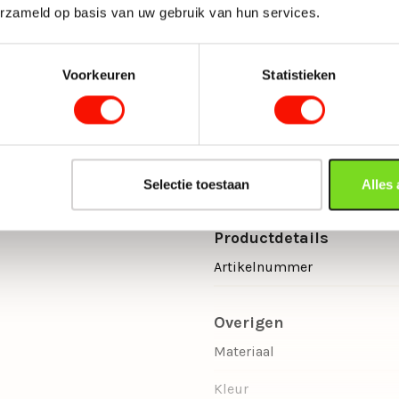
• 150 × 78 cm
erzameld op basis van uw gebruik van hun services.
• 175 × 78 cm
• 200 × 78 cm
Voorkeuren
Statistieken
• 225 × 78 cm
• 250 × 78 cm
Deze eetkamerbank is verkrij
Selectie toestaan
Alles
Eigenschappen
Productdetails
Artikelnummer
Overigen
Materiaal
Kleur