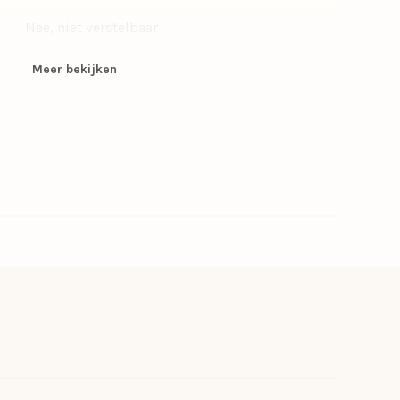
Nee, niet verstelbaar
93
Meer bekijken
200