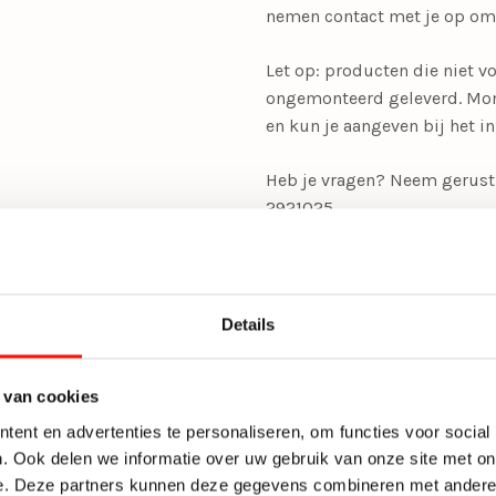
nemen contact met je op o
Let op: producten die niet 
ongemonteerd geleverd. Mont
en kun je aangeven bij het i
Heb je vragen? Neem gerust 
2921025.
Specificaties:
• Type: Eetkamerbank
• Bekleding: Stof – Rhythem 
Details
• Kleur: Warm beige
• Afmetingen: L 200 × D 78 
 van cookies
• Zithoogte: 49 cm
• Zitdiepte: 51 cm
ent en advertenties te personaliseren, om functies voor social
. Ook delen we informatie over uw gebruik van onze site met on
Ook leverbaar in de volgend
e. Deze partners kunnen deze gegevens combineren met andere i