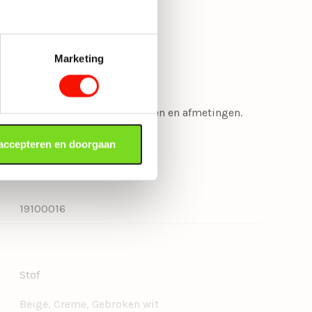
Marketing
gbaar in diverse stoffen, kleuren en afmetingen.
 accepteren en doorgaan
19100016
Stof
Beige, Creme, Gebroken wit