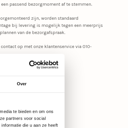
m een passend bezorgmoment af te stemmen.
voorgemonteerd zijn, worden standaard
age bij levering is mogelijk tegen een meerprijs
nplannen van de bezorgafspraak.
contact op met onze klantenservice via 010-
Liver (stofgroep D)
Over
× H 93 cm
 media te bieden en om ons
ze partners voor social
e maten:
nformatie die u aan ze heeft