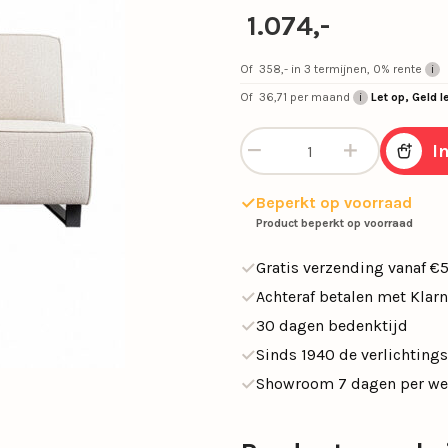
SALE tafellampen
1.074,-
SALE opbouwspots
en
Calex Lampen
Segula Lichtbron
Of
358,-
in 3 termijnen, 0% rente
SALE buitenlampen
Of
36,71
per maand
Let op, Geld l
Woonkamerlampen
Buitenlampen
Kasten
Eettafellampen
Videverlichting
Salontafels
Plafondven
Buiten
Sideta
Eetbank Sanne st. Rhythem li
SALE eettafelampe
I
met lamp
SALE plafondventil
Beperkt op voorraad
Product beperkt op voorraad
Light and Living
Schemerlampen
Gratis verzending vanaf €
Nachtkastlampen
Slimme verlichti
Achteraf betalen met Klar
30 dagen bedenktijd
Philips Hue
Touch Lampen
Sinds 1940 de verlichtings
Plafonnières
Uplighters
Showroom 7 dagen per w
Schelpenlampen
Vaaslampen