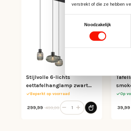
verstrekt of die ze hebben v
Toestemmingsselectie
Noodzakelijk
Stijlvolle 6-lichts
Tafel
eettafelhanglamp zwart
smoke
met smoke glas
Beperkt op voorraad
Op vo
Stijlvolle 6-lichts eettafelhangl
Oorspronkelijke prijs was: 499,99.
Huidige prijs is: 299,99.
Oorspr
Huidige
299,99
39,99
499,99