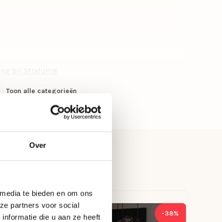
Cilinder, Rond
Sfeer
15
ing bij Straluma
E27
Toon alle categorieën
Nee, zonder dimmer
28
Ja
Over
 media te bieden en om ons
ze partners voor social
-23%
-38%
nformatie die u aan ze heeft