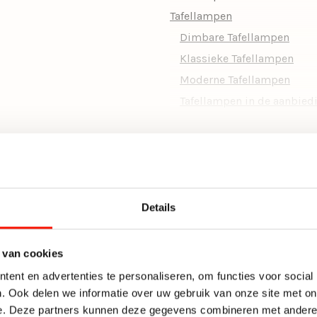
Tafellampen
Vorm
Dimbare Tafellampen
Type verlichting
Klassieke Tafellampen
Doorsnede Ø (cm)
Moderne Tafellampen
Tafellampen in de aanbied
Fitting
Tafellampen met kap
Inclusief dimmer
Tafellampen op batterij
Zwarte Tafellampen
Hoogte (cm)
Woonkamerlampen
Aanbieding
Details
 van cookies
ent en advertenties te personaliseren, om functies voor social
. Ook delen we informatie over uw gebruik van onze site met on
-43%
e. Deze partners kunnen deze gegevens combineren met andere i