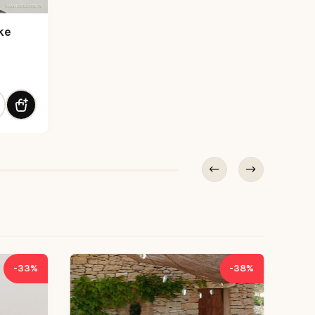
ke
al
27 buis smoke 2200K 3-step mem aantal
-33%
-38%