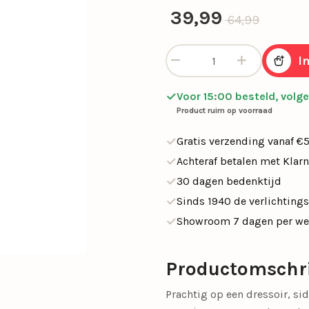
SALE tafellampen
Oorspronkelijke
Huidige prijs is
39,99
64,99
SALE opbouwspots
en
Calex Lampen
Segula Lichtbron
Chique tafellamp zwart met 
I
SALE buitenlampen
Woonkamerlampen
Buitenlampen
Kasten
Eettafellampen
Videverlichting
Salontafels
Plafondven
Buiten
Sideta
SALE eettafelampe
Voor 15:00 besteld, volg
met lamp
Product ruim op voorraad
SALE plafondventil
Gratis verzending vanaf €
Achteraf betalen met Klar
Light and Living
Schemerlampen
30 dagen bedenktijd
Nachtkastlampen
Slimme verlichti
Sinds 1940 de verlichtings
Showroom 7 dagen per w
Philips Hue
Touch Lampen
Plafonnières
Uplighters
Productomschr
Schelpenlampen
Vaaslampen
Prachtig op een dressoir, sid