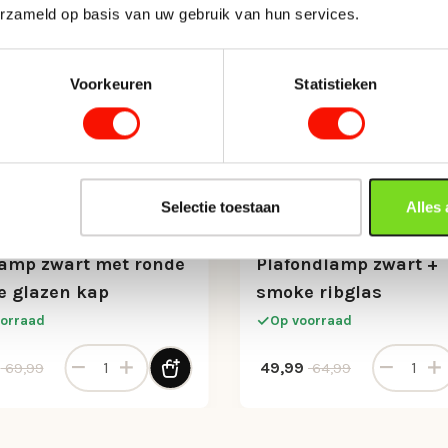
erzameld op basis van uw gebruik van hun services.
Voorkeuren
Statistieken
Selectie toestaan
Alles
lamp zwart met ronde
Plafondlamp zwart +
 glazen kap
smoke ribglas
orraad
Op voorraad
amp zwart met smoke glas aantal
Tafellamp zwart met ronde smoke glazen kap aantal
Plafondlam
onkelijke prijs was: 69,99.
 prijs is: 39,99.
Oorspronkelijke prijs was
Huidige prijs is: 49,99.
49,99
69,99
64,99