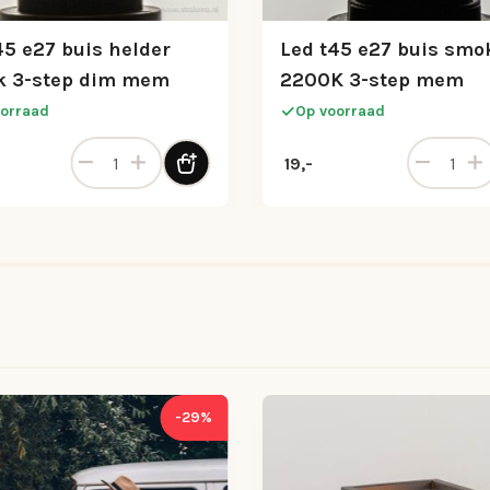
45 e27 buis helder
Led t45 e27 buis smo
 3-step dim mem
2200K 3-step mem
orraad
Op voorraad
mem aantal
Led t45 e27 buis helder 2200k 3-step dim mem aant
Led t45 e
19,-
-29%