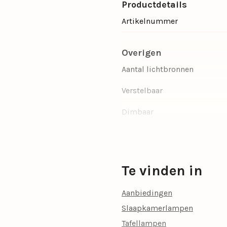
Productdetails
Artikelnummer
Overigen
Aantal lichtbronnen
Verstelbaar
Dimbaar
Incl. lichtbron
Ruimte
Te vinden in
Materiaal
Aanbiedingen
Kleur
Slaapkamerlampen
Woonstijl
Tafellampen