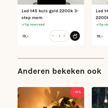
Led t45 buis gold 2200k 3-
Led t
step mem
2200k
Op voorraad
Op vo
Led t45 buis gold 2200k 3-step 
19,-
19,-
Anderen bekeken ook
-18%