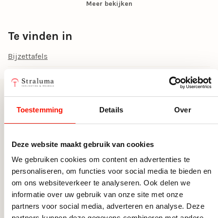
Hoogte (cm)
50
Meer bekijken
Breedte (cm)
40
Te vinden in
Lengte (cm)
50
Bijzettafels
Meer uit deze serie
Toestemming
Details
Over
Deze website maakt gebruik van cookies
We gebruiken cookies om content en advertenties te
personaliseren, om functies voor social media te bieden en
om ons websiteverkeer te analyseren. Ook delen we
informatie over uw gebruik van onze site met onze
partners voor social media, adverteren en analyse. Deze
partners kunnen deze gegevens combineren met andere