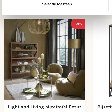
Anderen bekeken ook
Selectie toestaan
-21%
Light and Living bijzettafel Besut
Bijzet