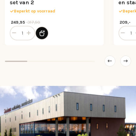
set van 2
en sta
Beperkt op voorraad
Beperk
Oorspronkelijke prijs was: 317,50.
Huidige prijs is: 249,95.
317,50
249,95
209,-
l
Light and Living bijzettafel Besut set van 2 aantal
Bijzetta