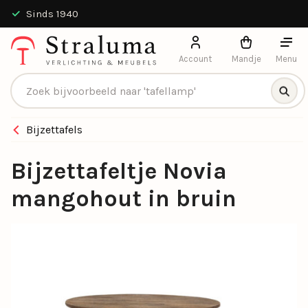
Sinds 1940
Account
Mandje
Menu
Producten zoeken
Bijzettafels
Bijzettafeltje Novia
mangohout in bruin