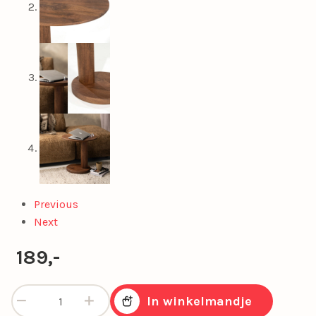
Previous
Next
189,-
Bijzettafeltje Novia mangohout in bruin aantal
In winkelmandje