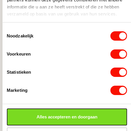
informatie die u aan ze heeft verstrekt of die ze hebben
verzameld op basis van uw gebruik van hun services.
Toestemmingsselectie
Noodzakelijk
Voorkeuren
Salontafel Novia in mangohout
Salont
bruin maat L
bruin 
Statistieken
Beperkt op voorraad
Beperk
499,-
389,-
Salontafel Novia in mangohout bruin maat L aantal
Salonta
Marketing
Alles accepteren en doorgaan