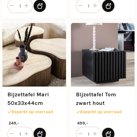
Bijzettafel Aron zwart 60x60 cm aantal
Bijzettafel Aron zwart 80x8
Bijzettafel Mari
Bijzettafel Tom
50x33x44cm
zwart hout
Beperkt op voorraad
Beperkt op voorraad
249,-
499,-
Bijzettafel Mari 50x33x44cm aantal
Bijzettafel Tom zwart hout 