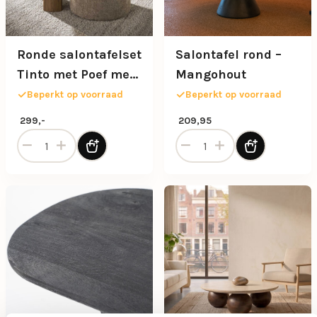
Ronde salontafelset
Salontafel rond –
Tinto met Poef met
Mangohout
rookglas
Beperkt op voorraad
Beperkt op voorraad
299,-
209,95
Ronde salontafelset Tinto met Poef met rookglas aantal
Salontafel rond - Mangohou