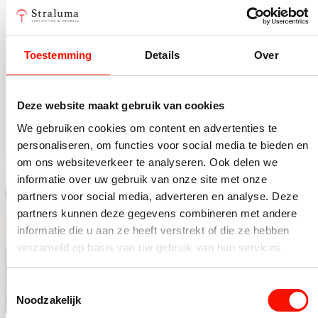
Salontafel “Donn” –
Salontafel Babs
Zwart (110 × 53 × 36
Rond met
Toestemming
Details
Over
cm)
Steenblad en
Beperkt op voorraad
Beperkt op voorraad
Mangohouten
299,-
549,-
Deze website maakt gebruik van cookies
Bolpoten
Salontafel “Donn” – Zwart (110 × 53 × 36 cm) aantal
Salontafel Babs Rond met 
We gebruiken cookies om content en advertenties te
personaliseren, om functies voor social media te bieden en
om ons websiteverkeer te analyseren. Ook delen we
informatie over uw gebruik van onze site met onze
partners voor social media, adverteren en analyse. Deze
partners kunnen deze gegevens combineren met andere
informatie die u aan ze heeft verstrekt of die ze hebben
verzameld op basis van uw gebruik van hun services.
Toestemmingsselectie
Noodzakelijk