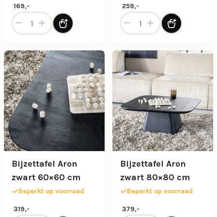
169,-
259,-
Bijzettafel “Boogie S” – Zwart Ø55 cm aantal
Bijzettafel “Boogie” L – Zw
Bijzettafel Aron
Bijzettafel Aron
zwart 60×60 cm
zwart 80×80 cm
Beperkt op voorraad
Beperkt op voorraad
319,-
379,-