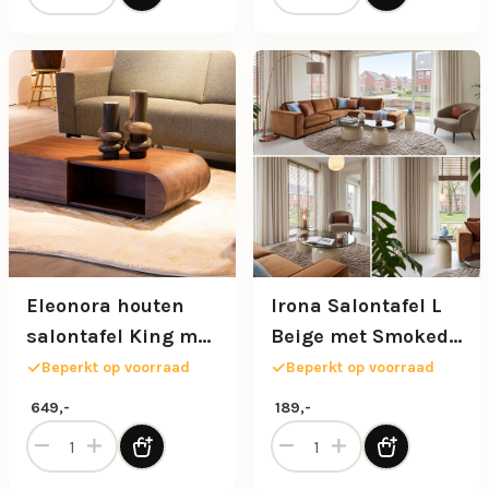
Eleonora houten
Irona Salontafel L
salontafel King met
Beige met Smoked
opbergruimte
Glas Ø80 cm
Beperkt op voorraad
Beperkt op voorraad
649,-
189,-
Eleonora houten salontafel King met opbergruimte aantal
Irona Salontafel L Beige m