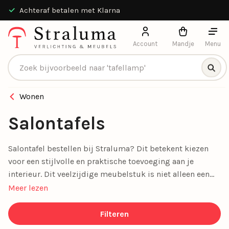
Achteraf betalen met Klarna
Account
Mandje
Menu
Producten zoeken
Wonen
Salontafels
Salontafel bestellen bij Straluma? Dit betekent kiezen
voor een stijlvolle en praktische toevoeging aan je
interieur. Dit veelzijdige meubelstuk is niet alleen een
functionele plek voor je koffiekopje, boeken of
Meer lezen
afstandsbediening, maar ook een echte sfeermaker in je
woonkamer. Van
moderne salontafels
tot
tijdloze houten
Filteren
ontwerpen
, bij Straluma vind je de perfecte tafel die bij