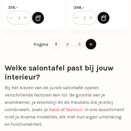
319,-
349,-
Salontafel Leia small - Naturel aantal
Salontafel Mari 70x47x38 c
1
2
3
»
Pagina
Welke salontafel past bij jouw
interieur?
Bij het kiezen van de juiste salontafel spelen
verschillende factoren een rol: de grootte van je
woonkamer, je woonstijl én de meubels die je erbij
combineert, zoals je
bank
of
fauteuil
. In ons assortiment
vind je diverse modellen, elk met hun eigen uitstraling
en functionaliteit: